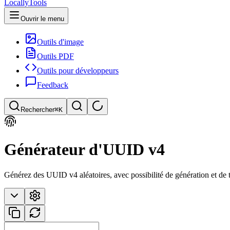
LocallyTools
Ouvrir le menu
Outils d'image
Outils PDF
Outils pour développeurs
Feedback
Rechercher
⌘K
Rechercher des outils
Générateur d'UUID v4
Recherche rapide d'outils
Générez des UUID v4 aléatoires, avec possibilité de génération et de