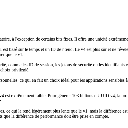
oire, à l'exception de certains bits fixes. Il offre une unicité extrême
1 est basé sur le temps et un ID de nœud. Le v4 est plus sûr et ne révè
rer que le v1.
té, comme les ID de session, les jetons de sécurité ou les identifiants vi
choix privilégié.
nnelles, ce qui en fait un choix idéal pour les applications sensibles à l
 v4 est extrêmement faible. Pour générer 103 billions d'UUID v4, la prob
e.
ce qui la rend légèrement plus lente que le v1, mais la différence est 
ts que la différence de performance doit être prise en compte.