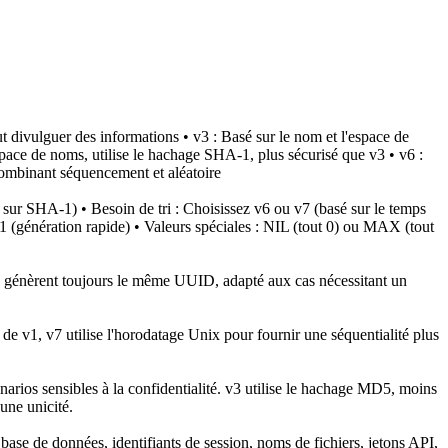
t divulguer des informations • v3 : Basé sur le nom et l'espace de
space de noms, utilise le hachage SHA-1, plus sécurisé que v3 • v6 :
 combinant séquencement et aléatoire
sé sur SHA-1) • Besoin de tri : Choisissez v6 ou v7 (basé sur le temps
1 (génération rapide) • Valeurs spéciales : NIL (tout 0) ou MAX (tout
ms génèrent toujours le même UUID, adapté aux cas nécessitant un
 de v1, v7 utilise l'horodatage Unix pour fournir une séquentialité plus
narios sensibles à la confidentialité. v3 utilise le hachage MD5, moins
une unicité.
base de données, identifiants de session, noms de fichiers, jetons API,