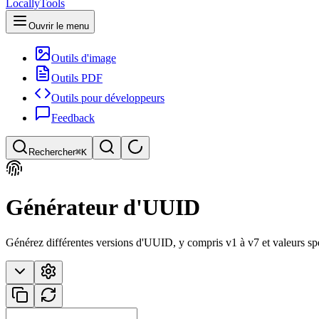
LocallyTools
Ouvrir le menu
Outils d'image
Outils PDF
Outils pour développeurs
Feedback
Rechercher
⌘K
Rechercher des outils
Générateur d'UUID
Recherche rapide d'outils
Générez différentes versions d'UUID, y compris v1 à v7 et valeurs sp