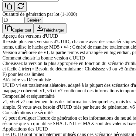
Quantité de génération par lot (1-1000)
Générer
Copier tout
Télécharger
Aperçu des versions d'UUID
Il existe plusieurs versions d'UUID, chacune avec des caractéristiques
noms, utilise le hachage MD5 • v4 : Généré de manière totalement aléat
Version améliorée de v1, la partie temps est arrangée en big endian, p
Comment choisir la bonne version d'UUID
Choisissez la version la plus appropriée en fonction du scénario d'util
et facile à trier) • Besoin de déterminisme : Choisissez v3 ou v5 (mê
F) pour les cas limites
Aléatoire vs Déterministe
UUID v4 est totalement aléatoire, adapté à la plupart des scénarios 
mappage cohérent. v1, v6 et v7 contiennent des informations temporell
Temporalité et séquentialité
v1, v6 et v7 contiennent tous des informations temporelles, mais les tr
simple. Si vous avez besoin d'UUID triés par heure de génération, v6 
Considérations de sécurité
v1 peut divulguer l'heure de génération et les informations du nœud (a
sécurisé que v5 qui utilise SHA-1. NIL et MAX sont des valeurs fixes, 
Applications des UUID
Les UUID sont principalement utilisés dans des scénarios nécessitant de