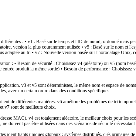
 différentes : • v1 : Basé sur le temps et l'ID de nœud, ordonné mais peu
oire, version la plus couramment utilisée • v5 : Basé sur le nom et l'e
lus adaptée au tri • v7 : Nouvelle version basée sur l'horodatage Unix,
isation : • Besoin de sécurité : Choisissez v4 (aléatoire) ou v5 (nom ba
me entrée produit la même sortie) • Besoin de performance : Choisissez v
d'application. v3 et v5 sont déterministes, le même nom et espace de no
es, avec un certain ordre dans des conditions spécifiques.
aitent de différentes manières. v6 améliore les problèmes de tri temporel
et v7 sont de meilleurs choix.
dresse MAC). v4 est totalement aléatoire, le meilleur choix pour les scé
ne doivent pas être utilisées dans des scénarios de sécurité nécessitant 
s identifiants uniques globaux : systèmes distribués, clés primaires de 