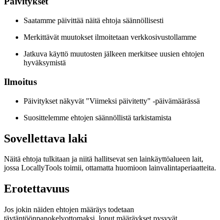
Päivitykset
Saatamme päivittää näitä ehtoja säännöllisesti
Merkittävät muutokset ilmoitetaan verkkosivustollamme
Jatkuva käyttö muutosten jälkeen merkitsee uusien ehtojen
hyväksymistä
Ilmoitus
Päivitykset näkyvät "Viimeksi päivitetty" -päivämäärässä
Suosittelemme ehtojen säännöllistä tarkistamista
Sovellettava laki
Näitä ehtoja tulkitaan ja niitä hallitsevat sen lainkäyttöalueen lait,
jossa LocallyTools toimii, ottamatta huomioon lainvalintaperiaatteita.
Erotettavuus
Jos jokin näiden ehtojen määräys todetaan
täytäntöönpanokelvottomaksi, loput määräykset pysyvät