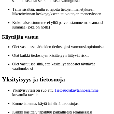
satunnaisista tai seurannaisista vahingoista
Tämä sisältää, mutta ei rajoitu tietojen menetykseen,
liiketoiminnan keskeytykseen tai voittojen menetykseen
Kokonaisvastuumme ei ylitä palvelustamme maksamaasi
summaa (joka on nolla)
Käyttäjän vastuu
Olet vastuussa tärkeiden tiedostojesi varmuuskopioinnista
Otat kaikki tiedostojen käsittelyyn liittyvät riskit
Olet vastuussa siitä, että käsitellyt tiedostot täyttävät
vaatimuksesi
Yksityisyys ja tietosuoja
Yksityisyytesi on suojattu
Tietosuojakäytännössämme
kuvatulla tavalla
Emme tallenna, käytä tai siirrä tiedostojasi
Kaikki käsittely tapahtuu paikallisesti selaimessasi