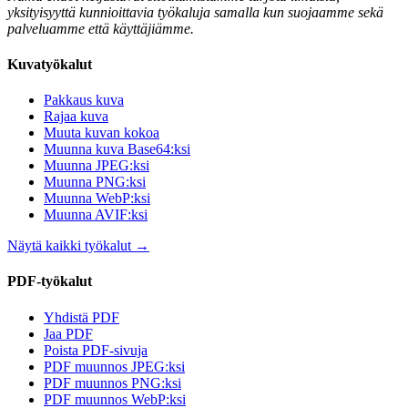
yksityisyyttä kunnioittavia työkaluja samalla kun suojaamme sekä
palveluamme että käyttäjiämme.
Kuvatyökalut
Pakkaus kuva
Rajaa kuva
Muuta kuvan kokoa
Muunna kuva Base64:ksi
Muunna JPEG:ksi
Muunna PNG:ksi
Muunna WebP:ksi
Muunna AVIF:ksi
Näytä kaikki työkalut
→
PDF-työkalut
Yhdistä PDF
Jaa PDF
Poista PDF-sivuja
PDF muunnos JPEG:ksi
PDF muunnos PNG:ksi
PDF muunnos WebP:ksi