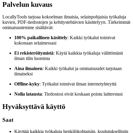
Palvelun kuvaus
LocallyTools tarjoaa kokoelman ilmaisia, selainpohjaisia työkaluja
kuvien, PDF-tiedostojen ja kehitystehtävien käsittelyyn. Tärkeimmät
ominaisuutemme sisältävät:
100% paikallinen käsittely
: Kaikki työkalut toimivat
kokonaan selaimessasi
Ei rekisteröitymistä
: Käytä kaikkia työkaluja välittömästi
ilman tilin luomista
Aina ilmainen
: Kaikki työkalut ja ominaisuudet tarjotaan
ilmaiseksi
Offline-kyky
: Työkalut toimivat ilman internetyhteyttä
Nolla latausta
: Tiedostosi eivät koskaan poistu laitteestasi
Hyväksyttävä käyttö
Saat
Käyttää kaikkia työkaluja henkilökohtaisiin, koulutuksellisiin