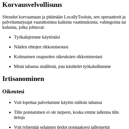
Korvausvelvollisuus
Sitoudut korvaamaan ja pitämään LocallyToolsin, sen operaattorit ja
palveluntarjoajat vaarattomina kaikista vaatimuksista, vahingoista tai
kuluista, jotka johtuvat:
Työkalujemme käytöstäsi
Näiden ehtojen rikkomisestasi
Kolmannen osapuolen oikeuksien rikkomisestasi
Mistä tahansa sisällöstä, jota käsittelet työkaluillamme
Irtisanominen
Oikeutesi
Voit lopettaa palvelumme käytön milloin tahansa
Tilin poistaminen ei ole tarpeen, koska emme tallenna tilin
tietoja
Voit tyhjentää selaimen tiedot poistaaksesi tallennetut