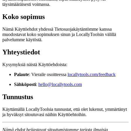
täysimääräisesti voimassa.
Koko sopimus
Nämä Käyttöehdot yhdessä Tietosuojakäytäntömme kanssa
muodostavat koko sopimuksen sinun ja LocallyToolsin välillä
palvelumme käytöstä.
Yhteystiedot
Kysymyksiä näistä Käyttöehdoista:
Palaute
: Vieraile osoitteessa
locallytools.com/feedback
Sähköposti
:
hello@locallytools.com
Tunnustus
Käyttämällä LocallyToolsia tunnustat, että olet lukenut, ymmärtänyt
ja hyväksyt sitoutuvasi näihin Käyttöehtoihin.
Nämä ehdot heijastavat sitoutumistamme tarjota ilmaisia,