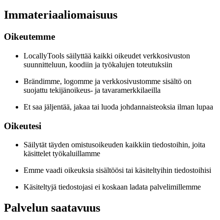
Immateriaaliomaisuus
Oikeutemme
LocallyTools säilyttää kaikki oikeudet verkkosivuston
suunnitteluun, koodiin ja työkalujen toteutuksiin
Brändimme, logomme ja verkkosivustomme sisältö on
suojattu tekijänoikeus- ja tavaramerkkilaeilla
Et saa jäljentää, jakaa tai luoda johdannaisteoksia ilman lupaa
Oikeutesi
Säilytät täyden omistusoikeuden kaikkiin tiedostoihin, joita
käsittelet työkaluillamme
Emme vaadi oikeuksia sisältöösi tai käsiteltyihin tiedostoihisi
Käsiteltyjä tiedostojasi ei koskaan ladata palvelimillemme
Palvelun saatavuus