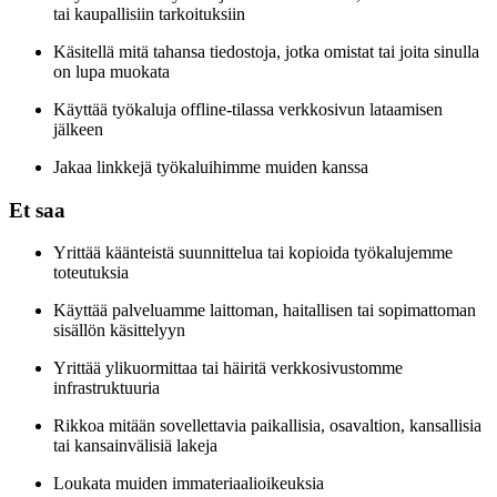
tai kaupallisiin tarkoituksiin
Käsitellä mitä tahansa tiedostoja, jotka omistat tai joita sinulla
on lupa muokata
Käyttää työkaluja offline-tilassa verkkosivun lataamisen
jälkeen
Jakaa linkkejä työkaluihimme muiden kanssa
Et saa
Yrittää käänteistä suunnittelua tai kopioida työkalujemme
toteutuksia
Käyttää palveluamme laittoman, haitallisen tai sopimattoman
sisällön käsittelyyn
Yrittää ylikuormittaa tai häiritä verkkosivustomme
infrastruktuuria
Rikkoa mitään sovellettavia paikallisia, osavaltion, kansallisia
tai kansainvälisiä lakeja
Loukata muiden immateriaalioikeuksia