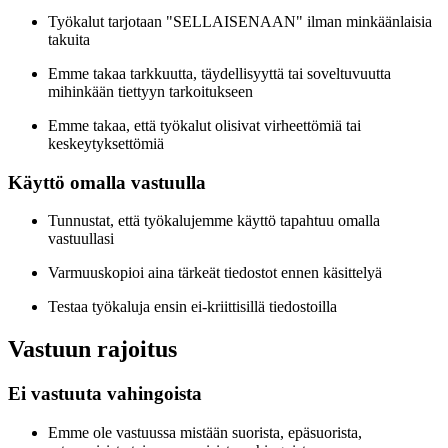
Työkalut tarjotaan "SELLAISENAAN" ilman minkäänlaisia
takuita
Emme takaa tarkkuutta, täydellisyyttä tai soveltuvuutta
mihinkään tiettyyn tarkoitukseen
Emme takaa, että työkalut olisivat virheettömiä tai
keskeytyksettömiä
Käyttö omalla vastuulla
Tunnustat, että työkalujemme käyttö tapahtuu omalla
vastuullasi
Varmuuskopioi aina tärkeät tiedostot ennen käsittelyä
Testaa työkaluja ensin ei-kriittisillä tiedostoilla
Vastuun rajoitus
Ei vastuuta vahingoista
Emme ole vastuussa mistään suorista, epäsuorista,