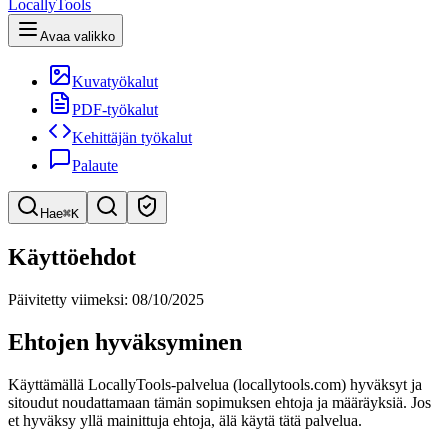
LocallyTools
Avaa valikko
Kuvatyökalut
PDF-työkalut
Kehittäjän työkalut
Palaute
Hae
⌘K
Etsi työkaluja
Käyttöehdot
Pikahaku työkaluihin
Päivitetty viimeksi: 08/10/2025
Ehtojen hyväksyminen
Käyttämällä LocallyTools-palvelua (locallytools.com) hyväksyt ja
sitoudut noudattamaan tämän sopimuksen ehtoja ja määräyksiä. Jos
et hyväksy yllä mainittuja ehtoja, älä käytä tätä palvelua.