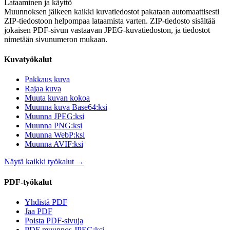
Lataaminen ja käyttö
Muunnoksen jälkeen kaikki kuvatiedostot pakataan automaattisesti
ZIP-tiedostoon helpompaa lataamista varten. ZIP-tiedosto sisältää
jokaisen PDF-sivun vastaavan JPEG-kuvatiedoston, ja tiedostot
nimetään sivunumeron mukaan.
Kuvatyökalut
Pakkaus kuva
Rajaa kuva
Muuta kuvan kokoa
Muunna kuva Base64:ksi
Muunna JPEG:ksi
Muunna PNG:ksi
Muunna WebP:ksi
Muunna AVIF:ksi
Näytä kaikki työkalut
→
PDF-työkalut
Yhdistä PDF
Jaa PDF
Poista PDF-sivuja
PDF muunnos JPEG:ksi