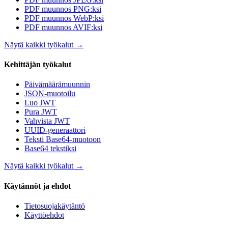
PDF muunnos PNG:ksi
PDF muunnos WebP:ksi
PDF muunnos AVIF:ksi
Näytä kaikki työkalut
→
Kehittäjän työkalut
Päivämäärämuunnin
JSON-muotoilu
Luo JWT
Pura JWT
Vahvista JWT
UUID-generaattori
Teksti Base64-muotoon
Base64 tekstiksi
Näytä kaikki työkalut
→
Käytännöt ja ehdot
Tietosuojakäytäntö
Käyttöehdot