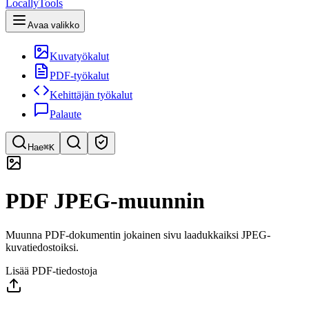
LocallyTools
Avaa valikko
Kuvatyökalut
PDF-työkalut
Kehittäjän työkalut
Palaute
Hae
⌘K
Etsi työkaluja
PDF JPEG-muunnin
Pikahaku työkaluihin
Muunna PDF-dokumentin jokainen sivu laadukkaiksi JPEG-
kuvatiedostoiksi.
Lisää PDF-tiedostoja