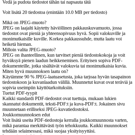
Vedä ja pudota tiedostot tähän tai napsauta tätä
Voit lisätä 20 tiedostoa (enintään
10.0 MB
per tiedosto)
Mikä on JPEG-muoto?
JPEG on laajalti käytetty häviöllinen pakkauskuvamuoto, jossa
tiedostot ovat pieniä ja yhteensopivuus hyvä. Sopii valokuville ja
monimutkaisille kuville. Korkea pakkaussuhde, mutta laatu voi
heiketä hieman.
Milloin valita JPEG-muoto?
JPEG on ihanteellinen, kun tarvitset pieniä tiedostokokoja ja voit
hyväksyä pienen laadun heikkenemisen. Erityisen sopiva PDF-
dokumenteille, jotka sisältävät valokuvia tai monimutkaisia kuvia.
Miten hyvä muunnoksen laatu on?
Käytämme 90 % JPEG-laatuasetusta, joka tarjoaa hyvän tasapainon
tiedostokoon ja kuvanlaadun välillä. Muunnetut kuvat ovat teräviä ja
sopivia useimpiin käyttötarkoituksiin.
Tuetut PDF-tyypit
Kaikki standardi PDF-tiedostot ovat tuettuja, mukaan lukien
skannatut dokumentit, teksti-PDF:t ja kuva-PDF:t. Jokainen sivu
muunnetaan erilliseksi JPEG-kuvatiedostoksi.
Joukkomuunnoksen edut
Voit lisätä useita PDF-tiedostoja kerralla joukkomuunnosta varten,
mikä parantaa merkittävästi työn tehokkuutta. Kaikki muunnokset
tehdään selaimessasi, mikä suojaa yksityisyyttäsi.