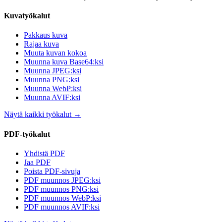
Kuvatyökalut
Pakkaus kuva
Rajaa kuva
Muuta kuvan kokoa
Muunna kuva Base64:ksi
Muunna JPEG:ksi
Muunna PNG:ksi
Muunna WebP:ksi
Muunna AVIF:ksi
Näytä kaikki työkalut
→
PDF-työkalut
Yhdistä PDF
Jaa PDF
Poista PDF-sivuja
PDF muunnos JPEG:ksi
PDF muunnos PNG:ksi
PDF muunnos WebP:ksi
PDF muunnos AVIF:ksi