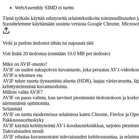
WebAssembly SIMD ei tuettu
Tämä työkalu käyttää edistyneitä selaintekniikoita toiminnallisuuden j
Suosittelemme käyttämään uusinta versiota Google Chrome, Microsoft E
Vedä ja pudota tiedostot tähän tai napsauta tätä
Voit lisätä 20 tiedostoa (enintään
10.0 MB
per tiedosto)
Mikä on AVIF-muoto?
AVIF on uuden sukupolven kuvamuoto, joka perustuu AV1-videokoodek
AVIF:n tekninen etu
AVIF tukee suurta dynaamista aluetta (HDR), laajaa väriavaruutta, 
kehittyneimmistä kuvamuodoista.
Milloin valita AVIF?
AVIF on paras valinta, kun tarvitset pienimmän tiedostokoon ja korkei
äärimmäistä optimointia.
Selaintuki
AVIF on tuettu moderneissa selaimissa kuten Chrome, Firefox ja Opera
Pakkaussuorituskyky
AVIF käyttää kehittyneintä AV1-koodaustekniikkaa, tarjoten pienimmän
Tulevaisuuden trendi
AVIF edustaa kuvamuotojen tulevaisuuden kehityssuuntaa, ja selaintu