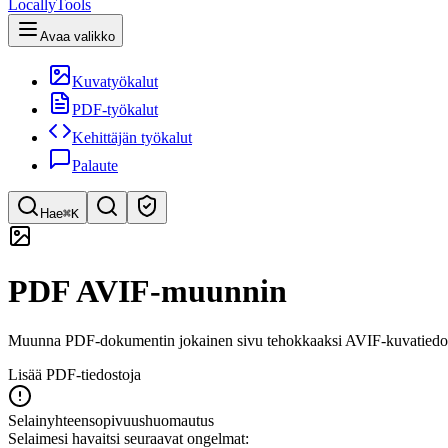
LocallyTools
Avaa valikko
Kuvatyökalut
PDF-työkalut
Kehittäjän työkalut
Palaute
Hae
⌘K
Etsi työkaluja
PDF AVIF-muunnin
Pikahaku työkaluihin
Muunna PDF-dokumentin jokainen sivu tehokkaaksi AVIF-kuvatiedo
Lisää PDF-tiedostoja
Selainyhteensopivuushuomautus
Selaimesi havaitsi seuraavat ongelmat: