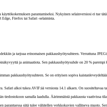
a käyttökokemuksen parantamiseksi. Nykyinen selainversiosi ei tue tätä 
dge, Firefox tai Safari -selaimista.
kiin ja tarjoaa erinomaisen pakkaushyötysuhteen. Verrattuna JPEGii
läpinäkyvyyttä ja animaatiota. Sen pakkaushyötysuhde on 20 % parempi
mman pakkaushyötysuhteen. Se on erityisen sopiva kaistanleveydeltään r
. Safari alkoi tukea AVIF:ää versiosta 14.1 alkaen. On suositeltavaa t
 tiedostokoon samalla laadulla. Äärimmäistä pakkausta vaativissa tilan
en parantuessa siitä tulee vähitellen verkkokuvien vallitseva muoto. 