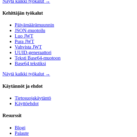
Näytä kaikki työkalut
→
Kehittäjän työkalut
Päivämäärämuunnin
JSON-muotoilu
Luo JWT
Pura JWT
Vahvista JWT
UUID-generaattori
Teksti Base64-muotoon
Base64 tekstiksi
Näytä kaikki työkalut
→
Käytännöt ja ehdot
Tietosuojakäytäntö
Käyttöehdot
Resurssit
Blogi
Palaute