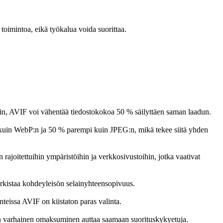
toimintoa, eikä työkalua voida suorittaa.
n, AVIF voi vähentää tiedostokokoa 50 % säilyttäen saman laadun.
 kuin WebP:n ja 50 % parempi kuin JPEG:n, mikä tekee siitä yhden
ajoitettuihin ympäristöihin ja verkkosivustoihin, jotka vaativat
arkistaa kohdeyleisön selainyhteensopivuus.
teissa AVIF on kiistaton paras valinta.
Sen varhainen omaksuminen auttaa saamaan suorituskykyetuja.