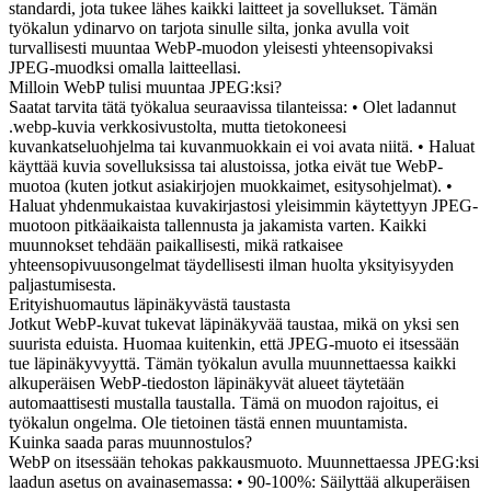
standardi, jota tukee lähes kaikki laitteet ja sovellukset. Tämän
työkalun ydinarvo on tarjota sinulle silta, jonka avulla voit
turvallisesti muuntaa WebP-muodon yleisesti yhteensopivaksi
JPEG-muodksi omalla laitteellasi.
Milloin WebP tulisi muuntaa JPEG:ksi?
Saatat tarvita tätä työkalua seuraavissa tilanteissa: • Olet ladannut
.webp-kuvia verkkosivustolta, mutta tietokoneesi
kuvankatseluohjelma tai kuvanmuokkain ei voi avata niitä. • Haluat
käyttää kuvia sovelluksissa tai alustoissa, jotka eivät tue WebP-
muotoa (kuten jotkut asiakirjojen muokkaimet, esitysohjelmat). •
Haluat yhdenmukaistaa kuvakirjastosi yleisimmin käytettyyn JPEG-
muotoon pitkäaikaista tallennusta ja jakamista varten. Kaikki
muunnokset tehdään paikallisesti, mikä ratkaisee
yhteensopivuusongelmat täydellisesti ilman huolta yksityisyyden
paljastumisesta.
Erityishuomautus läpinäkyvästä taustasta
Jotkut WebP-kuvat tukevat läpinäkyvää taustaa, mikä on yksi sen
suurista eduista. Huomaa kuitenkin, että JPEG-muoto ei itsessään
tue läpinäkyvyyttä. Tämän työkalun avulla muunnettaessa kaikki
alkuperäisen WebP-tiedoston läpinäkyvät alueet täytetään
automaattisesti mustalla taustalla. Tämä on muodon rajoitus, ei
työkalun ongelma. Ole tietoinen tästä ennen muuntamista.
Kuinka saada paras muunnostulos?
WebP on itsessään tehokas pakkausmuoto. Muunnettaessa JPEG:ksi
laadun asetus on avainasemassa: • 90-100%: Säilyttää alkuperäisen