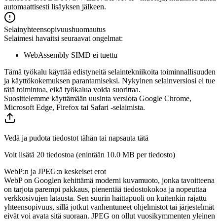
automaattisesti lisäyksen jälkeen.
Selainyhteensopivuushuomautus
Selaimesi havaitsi seuraavat ongelmat:
WebAssembly SIMD ei tuettu
Tämä työkalu käyttää edistyneitä selaintekniikoita toiminnallisuuden
ja käyttökokemuksen parantamiseksi. Nykyinen selainversiosi ei tue
tätä toimintoa, eikä työkalua voida suorittaa.
Suosittelemme käyttämään uusinta versiota Google Chrome,
Microsoft Edge, Firefox tai Safari -selaimista.
Vedä ja pudota tiedostot tähän tai napsauta tätä
Voit lisätä 20 tiedostoa (enintään
10.0 MB
per tiedosto)
WebP:n ja JPEG:n keskeiset erot
WebP on Googlen kehittämä moderni kuvamuoto, jonka tavoitteena
on tarjota parempi pakkaus, pienentää tiedostokokoa ja nopeuttaa
verkkosivujen latausta. Sen suurin haittapuoli on kuitenkin rajattu
yhteensopivuus, sillä jotkut vanhentuneet ohjelmistot tai järjestelmät
eivät voi avata sitä suoraan. JPEG on ollut vuosikymmenten yleinen