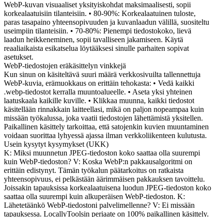
WebP-kuvan visuaaliset yksityiskohdat maksimaalisesti, sopii
korkealaatuisiin tilanteisiin. • 80-90%: Korkealaatuinen tuloste,
paras tasapaino yhteensopivuuden ja kuvanlaadun välillä, suositeltu
useimpiin tilanteisiin. • 70-80%: Pienempi tiedostokoko, lievä
laadun heikkeneminen, sopii tavalliseen jakamiseen. Käytä
reaaliaikaista esikatselua löytääksesi sinulle parhaiten sopivat
asetukset.
WebP-tiedostojen eräkäsittelyn vinkkejä
Kun sinun on käsiteltävä suuri määrä verkkosivuilta tallennettuja
WebP-kuvia, erämuokkaus on erittäin tehokasta: • Vedä kaikki
.webp-tiedostot kerralla muuntoalueelle. • Aseta yksi yhteinen
laatuskaala kaikille kuville. • Klikkaa muunna, kaikki tiedostot
käsitellään rinnakkain laitteellasi, mikä on paljon nopeampaa kuin
missään työkalussa, joka vaatii tiedostojen lähettämistä yksitellen.
Paikallinen käsittely tarkoittaa, että satojenkin kuvien muuntaminen
voidaan suorittaa lyhyessä ajassa ilman verkkoliikenteen kulutusta.
Usein kysytyt kysymykset (UKK)
K: Miksi muunnetun JPEG-tiedoston koko saattaa olla suurempi
kuin WebP-tiedoston? V: Koska WebP:n pakkausalgoritmi on
erittäin edistynyt. Tämän työkalun päätarkoitus on ratkaista
yhteensopivuus, ei pelkästään äärimmäisen pakkauksen tavoittelu.
Joissakin tapauksissa korkealaatuisena luodun JPEG-tiedoston koko
saattaa olla suurempi kuin alkuperäisen WebP-tiedoston. K:
Lähetetäänkö WebP-tiedostoni palvelimellenne? V: Ei missään
tapauksessa. LocallyToolsin periaate on 100% paikallinen käsittely.