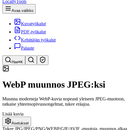
LocallyTools
Avaa valikko
Kuvatyökalut
PDF-työkalut
Kehittäjän työkalut
Palaute
Hae
⌘K
Etsi työkaluja
WebP muunnos JPEG:ksi
Pikahaku työkaluihin
Muunna moderneja WebP-kuvia nopeasti yleiseen JPEG-muotoon,
ratkaise yhteensopivuusongelmat, tukee eräajoa.
Lisää kuvia
Asetukset
Tukee JPG/JPEG/PNG/WEBP/GIF/AVIF -muotoja, muunnos alkaa