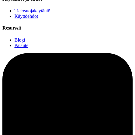
Tietosuojakäytäntö
Käyttöehdot
Resurssit
Blogi
Palaute