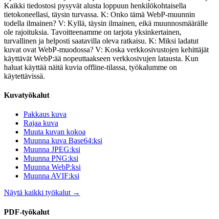
Kaikki tiedostosi pysyvät alusta loppuun henkilökohtaisella
tietokoneellasi, täysin turvassa. K: Onko tämä WebP-muunnin
todella ilmainen? V: Kyllä, täysin ilmainen, eikä muunnosmäärälle
ole rajoituksia. Tavoitteenamme on tarjota yksinkertainen,
turvallinen ja helposti saatavilla oleva ratkaisu. K: Miksi ladatut
kuvat ovat WebP-muodossa? V: Koska verkkosivustojen kehittäjät
käyttävät WebP:ää nopeuttaakseen verkkosivujen latausta. Kun
haluat käyttää näitä kuvia offline-tilassa, työkalumme on
käytettävissä.
Kuvatyökalut
Pakkaus kuva
Rajaa kuva
Muuta kuvan kokoa
Muunna kuva Base64:ksi
Muunna JPEG:ksi
Muunna PNG:ksi
Muunna WebP:ksi
Muunna AVIF:ksi
Näytä kaikki työkalut
→
PDF-työkalut