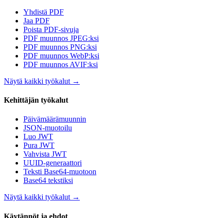
Yhdistä PDF
Jaa PDF
Poista PDF-sivuja
PDF muunnos JPEG:ksi
PDF muunnos PNG:ksi
PDF muunnos WebP:ksi
PDF muunnos AVIF:ksi
Näytä kaikki työkalut
→
Kehittäjän työkalut
Päivämäärämuunnin
JSON-muotoilu
Luo JWT
Pura JWT
Vahvista JWT
UUID-generaattori
Teksti Base64-muotoon
Base64 tekstiksi
Näytä kaikki työkalut
→
Käytännöt ja ehdot