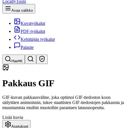
LocallyTools
Avaa valikko
Kuvatyökalut
PDF-työkalut
Kehittäjän työkalut
Palaute
Hae
⌘K
Etsi työkaluja
Pakkaus GIF
Pikahaku työkaluihin
GIF-kuvan pakkausväline, joka optimoi GIF-tiedoston koon
säilyttäen animoinnin, tukee staattisten GIF-tiedostojen pakkausta ja
muuntamista muihin muotoihin parantaen latausnopeutta.
Lisää kuvia
Asetukset