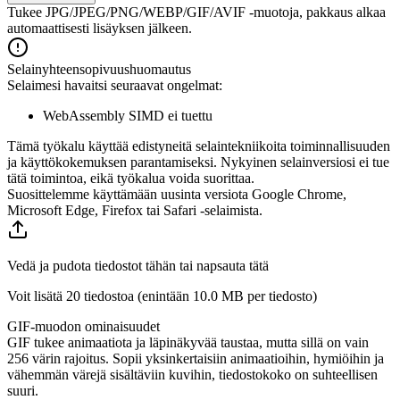
Tukee JPG/JPEG/PNG/WEBP/GIF/AVIF -muotoja, pakkaus alkaa
automaattisesti lisäyksen jälkeen.
Selainyhteensopivuushuomautus
Selaimesi havaitsi seuraavat ongelmat:
WebAssembly SIMD ei tuettu
Tämä työkalu käyttää edistyneitä selaintekniikoita toiminnallisuuden
ja käyttökokemuksen parantamiseksi. Nykyinen selainversiosi ei tue
tätä toimintoa, eikä työkalua voida suorittaa.
Suosittelemme käyttämään uusinta versiota Google Chrome,
Microsoft Edge, Firefox tai Safari -selaimista.
Vedä ja pudota tiedostot tähän tai napsauta tätä
Voit lisätä 20 tiedostoa (enintään
10.0 MB
per tiedosto)
GIF-muodon ominaisuudet
GIF tukee animaatiota ja läpinäkyvää taustaa, mutta sillä on vain
256 värin rajoitus. Sopii yksinkertaisiin animaatioihin, hymiöihin ja
vähemmän värejä sisältäviin kuvihin, tiedostokoko on suhteellisen
suuri.