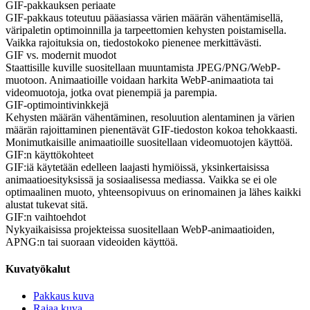
GIF-pakkauksen periaate
GIF-pakkaus toteutuu pääasiassa värien määrän vähentämisellä,
väripaletin optimoinnilla ja tarpeettomien kehysten poistamisella.
Vaikka rajoituksia on, tiedostokoko pienenee merkittävästi.
GIF vs. modernit muodot
Staattisille kuville suositellaan muuntamista JPEG/PNG/WebP-
muotoon. Animaatioille voidaan harkita WebP-animaatiota tai
videomuotoja, jotka ovat pienempiä ja parempia.
GIF-optimointivinkkejä
Kehysten määrän vähentäminen, resoluution alentaminen ja värien
määrän rajoittaminen pienentävät GIF-tiedoston kokoa tehokkaasti.
Monimutkaisille animaatioille suositellaan videomuotojen käyttöä.
GIF:n käyttökohteet
GIF:iä käytetään edelleen laajasti hymiöissä, yksinkertaisissa
animaatioesityksissä ja sosiaalisessa mediassa. Vaikka se ei ole
optimaalinen muoto, yhteensopivuus on erinomainen ja lähes kaikki
alustat tukevat sitä.
GIF:n vaihtoehdot
Nykyaikaisissa projekteissa suositellaan WebP-animaatioiden,
APNG:n tai suoraan videoiden käyttöä.
Kuvatyökalut
Pakkaus kuva
Rajaa kuva