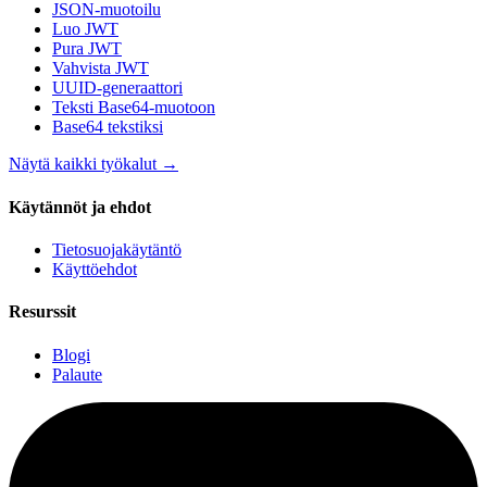
JSON-muotoilu
Luo JWT
Pura JWT
Vahvista JWT
UUID-generaattori
Teksti Base64-muotoon
Base64 tekstiksi
Näytä kaikki työkalut
→
Käytännöt ja ehdot
Tietosuojakäytäntö
Käyttöehdot
Resurssit
Blogi
Palaute