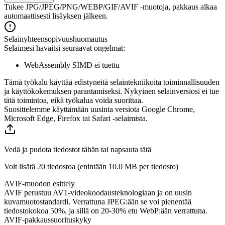
Tukee JPG/JPEG/PNG/WEBP/GIF/AVIF -muotoja, pakkaus alkaa
automaattisesti lisäyksen jälkeen.
Selainyhteensopivuushuomautus
Selaimesi havaitsi seuraavat ongelmat:
WebAssembly SIMD ei tuettu
Tämä työkalu käyttää edistyneitä selaintekniikoita toiminnallisuuden
ja käyttökokemuksen parantamiseksi. Nykyinen selainversiosi ei tue
tätä toimintoa, eikä työkalua voida suorittaa.
Suosittelemme käyttämään uusinta versiota Google Chrome,
Microsoft Edge, Firefox tai Safari -selaimista.
Vedä ja pudota tiedostot tähän tai napsauta tätä
Voit lisätä 20 tiedostoa (enintään
10.0 MB
per tiedosto)
AVIF-muodon esittely
AVIF perustuu AV1-videokoodausteknologiaan ja on uusin
kuvamuotostandardi. Verrattuna JPEG:ään se voi pienentää
tiedostokokoa 50%, ja sillä on 20-30% etu WebP:ään verrattuna.
AVIF-pakkaussuorituskyky