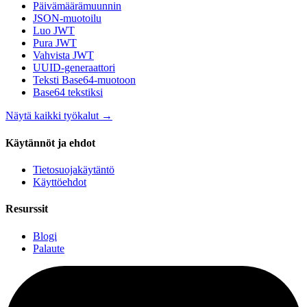
Päivämäärämuunnin
JSON-muotoilu
Luo JWT
Pura JWT
Vahvista JWT
UUID-generaattori
Teksti Base64-muotoon
Base64 tekstiksi
Näytä kaikki työkalut
→
Käytännöt ja ehdot
Tietosuojakäytäntö
Käyttöehdot
Resurssit
Blogi
Palaute