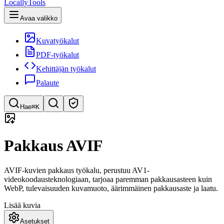
LocallyTools
Avaa valikko
Kuvatyökalut
PDF-työkalut
Kehittäjän työkalut
Palaute
Hae
⌘K
Etsi työkaluja
Pakkaus AVIF
Pikahaku työkaluihin
AVIF-kuvien pakkaus työkalu, perustuu AV1-
videokoodausteknologiaan, tarjoaa paremman pakkausasteen kuin
WebP, tulevaisuuden kuvamuoto, äärimmäinen pakkausaste ja laatu.
Lisää kuvia
Asetukset