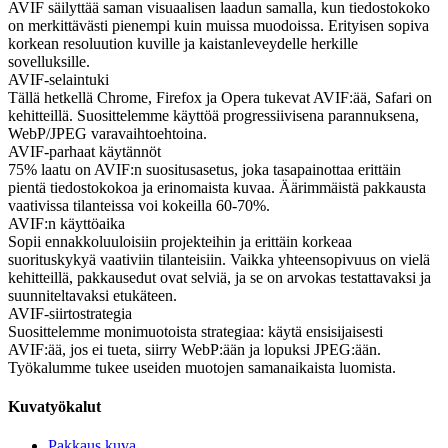
AVIF säilyttää saman visuaalisen laadun samalla, kun tiedostokoko
on merkittävästi pienempi kuin muissa muodoissa. Erityisen sopiva
korkean resoluution kuville ja kaistanleveydelle herkille
sovelluksille.
AVIF-selaintuki
Tällä hetkellä Chrome, Firefox ja Opera tukevat AVIF:ää, Safari on
kehitteillä. Suosittelemme käyttöä progressiivisena parannuksena,
WebP/JPEG varavaihtoehtoina.
AVIF-parhaat käytännöt
75% laatu on AVIF:n suositusasetus, joka tasapainottaa erittäin
pientä tiedostokokoa ja erinomaista kuvaa. Äärimmäistä pakkausta
vaativissa tilanteissa voi kokeilla 60-70%.
AVIF:n käyttöaika
Sopii ennakkoluuloisiin projekteihin ja erittäin korkeaa
suorituskykyä vaativiin tilanteisiin. Vaikka yhteensopivuus on vielä
kehitteillä, pakkausedut ovat selviä, ja se on arvokas testattavaksi ja
suunniteltavaksi etukäteen.
AVIF-siirtostrategia
Suosittelemme monimuotoista strategiaa: käytä ensisijaisesti
AVIF:ää, jos ei tueta, siirry WebP:ään ja lopuksi JPEG:ään.
Työkalumme tukee useiden muotojen samanaikaista luomista.
Kuvatyökalut
Pakkaus kuva