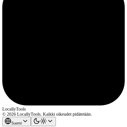
LocallyTools
© 2026 LocallyTools. Kaikki oikeudet pidätetään.
Suomi