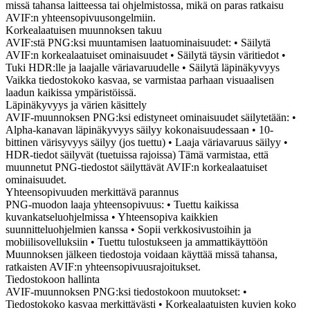
missä tahansa laitteessa tai ohjelmistossa, mikä on paras ratkaisu
AVIF:n yhteensopivuusongelmiin.
Korkealaatuisen muunnoksen takuu
AVIF:stä PNG:ksi muuntamisen laatuominaisuudet: • Säilytä
AVIF:n korkealaatuiset ominaisuudet • Säilytä täysin väritiedot •
Tuki HDR:lle ja laajalle väriavaruudelle • Säilytä läpinäkyvyys
Vaikka tiedostokoko kasvaa, se varmistaa parhaan visuaalisen
laadun kaikissa ympäristöissä.
Läpinäkyvyys ja värien käsittely
AVIF-muunnoksen PNG:ksi edistyneet ominaisuudet säilytetään: •
Alpha-kanavan läpinäkyvyys säilyy kokonaisuudessaan • 10-
bittinen värisyvyys säilyy (jos tuettu) • Laaja väriavaruus säilyy •
HDR-tiedot säilyvät (tuetuissa rajoissa) Tämä varmistaa, että
muunnetut PNG-tiedostot säilyttävät AVIF:n korkealaatuiset
ominaisuudet.
Yhteensopivuuden merkittävä parannus
PNG-muodon laaja yhteensopivuus: • Tuettu kaikissa
kuvankatseluohjelmissa • Yhteensopiva kaikkien
suunnitteluohjelmien kanssa • Sopii verkkosivustoihin ja
mobiilisovelluksiin • Tuettu tulostukseen ja ammattikäyttöön
Muunnoksen jälkeen tiedostoja voidaan käyttää missä tahansa,
ratkaisten AVIF:n yhteensopivuusrajoitukset.
Tiedostokoon hallinta
AVIF-muunnoksen PNG:ksi tiedostokoon muutokset: •
Tiedostokoko kasvaa merkittävästi • Korkealaatuisten kuvien koko