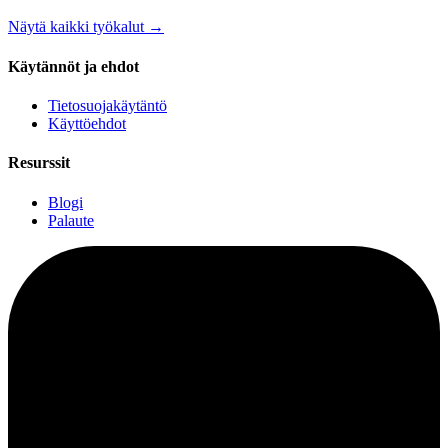
Näytä kaikki työkalut
→
Käytännöt ja ehdot
Tietosuojakäytäntö
Käyttöehdot
Resurssit
Blogi
Palaute