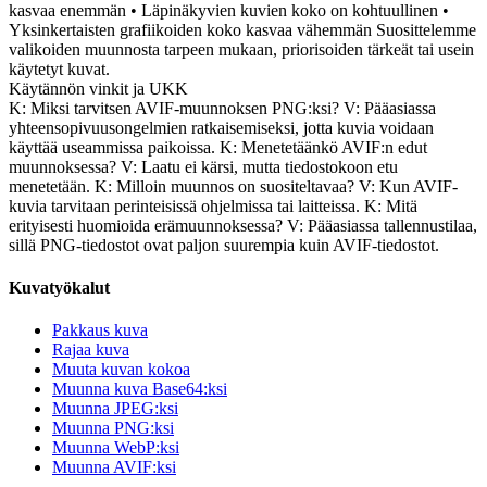
kasvaa enemmän • Läpinäkyvien kuvien koko on kohtuullinen •
Yksinkertaisten grafiikoiden koko kasvaa vähemmän Suosittelemme
valikoiden muunnosta tarpeen mukaan, priorisoiden tärkeät tai usein
käytetyt kuvat.
Käytännön vinkit ja UKK
K: Miksi tarvitsen AVIF-muunnoksen PNG:ksi? V: Pääasiassa
yhteensopivuusongelmien ratkaisemiseksi, jotta kuvia voidaan
käyttää useammissa paikoissa. K: Menetetäänkö AVIF:n edut
muunnoksessa? V: Laatu ei kärsi, mutta tiedostokoon etu
menetetään. K: Milloin muunnos on suositeltavaa? V: Kun AVIF-
kuvia tarvitaan perinteisissä ohjelmissa tai laitteissa. K: Mitä
erityisesti huomioida erämuunnoksessa? V: Pääasiassa tallennustilaa,
sillä PNG-tiedostot ovat paljon suurempia kuin AVIF-tiedostot.
Kuvatyökalut
Pakkaus kuva
Rajaa kuva
Muuta kuvan kokoa
Muunna kuva Base64:ksi
Muunna JPEG:ksi
Muunna PNG:ksi
Muunna WebP:ksi
Muunna AVIF:ksi