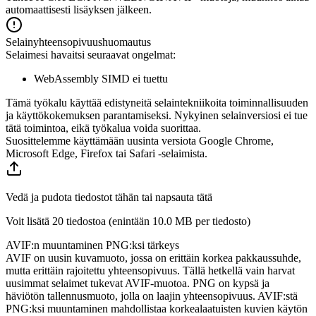
automaattisesti lisäyksen jälkeen.
Selainyhteensopivuushuomautus
Selaimesi havaitsi seuraavat ongelmat:
WebAssembly SIMD ei tuettu
Tämä työkalu käyttää edistyneitä selaintekniikoita toiminnallisuuden
ja käyttökokemuksen parantamiseksi. Nykyinen selainversiosi ei tue
tätä toimintoa, eikä työkalua voida suorittaa.
Suosittelemme käyttämään uusinta versiota Google Chrome,
Microsoft Edge, Firefox tai Safari -selaimista.
Vedä ja pudota tiedostot tähän tai napsauta tätä
Voit lisätä 20 tiedostoa (enintään
10.0 MB
per tiedosto)
AVIF:n muuntaminen PNG:ksi tärkeys
AVIF on uusin kuvamuoto, jossa on erittäin korkea pakkaussuhde,
mutta erittäin rajoitettu yhteensopivuus. Tällä hetkellä vain harvat
uusimmat selaimet tukevat AVIF-muotoa. PNG on kypsä ja
häviötön tallennusmuoto, jolla on laajin yhteensopivuus. AVIF:stä
PNG:ksi muuntaminen mahdollistaa korkealaatuisten kuvien käytön