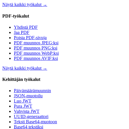
Näytä kaikki työkalut
→
PDF-työkalut
Yhdistä PDF
Jaa PDF
Poista PDF-sivuja
PDF muunnos JPEG:ksi
PDF muunnos PNG:ksi
PDF muunnos WebP:ksi
PDF muunnos AVIF:ksi
Näytä kaikki työkalut
→
Kehittäjän työkalut
Päivämäärämuunnin
JSON-muotoilu
Luo JWT
Pura JWT
Vahvista JWT
UUID-generaattori
Teksti Base64-muotoon
Base64 tekstiksi