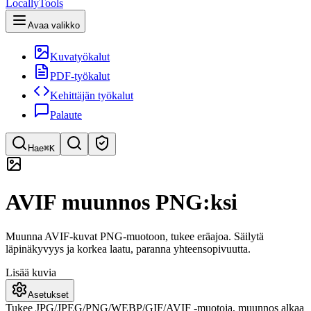
LocallyTools
Avaa valikko
Kuvatyökalut
PDF-työkalut
Kehittäjän työkalut
Palaute
Hae
⌘K
Etsi työkaluja
AVIF muunnos PNG:ksi
Pikahaku työkaluihin
Muunna AVIF-kuvat PNG-muotoon, tukee eräajoa. Säilytä
läpinäkyvyys ja korkea laatu, paranna yhteensopivuutta.
Lisää kuvia
Asetukset
Tukee JPG/JPEG/PNG/WEBP/GIF/AVIF -muotoja, muunnos alkaa