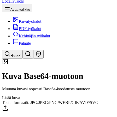
LocallyTools
Avaa valikko
Kuvatyökalut
PDF-työkalut
Kehittäjän työkalut
Palaute
Hae
⌘K
Etsi työkaluja
Kuva Base64-muotoon
Pikahaku työkaluihin
Muunna kuvasi nopeasti Base64-koodatusta muotoon.
Lisää kuva
Tuetut formaatit: JPG/JPEG/PNG/WEBP/GIF/AVIF/SVG