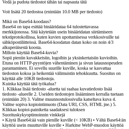
Vedä ja pudota tiedostot tähän tai napsauta tätä
Voit lisätä 20 tiedostoa (enintään
10.0 MB
per tiedosto)
Mikä on Base64-koodaus?
Base64 on tapa esittää binääridataa 64 tulostettavassa
merkkijonossa. Sitä käytetään usein binääridatan siirtämiseen
tekstiprotokollissa, kuten kuvien upottamisessa verkkosivuille tai
sähköpostiliitteissä. Base64-koodatun datan koko on noin 4/3
alkuperäisestä koosta.
Milloin käyttää Base64-kuvia?
Sopii pieniin kuvakkeisiin, logoihin ja yksinkertaisiin kuvioihin.
Etuna on HTTP-pyyntöjen vähentäminen ja sivun latausnopeuden
parantaminen. Ei sovellu suurille kuville, koska se kasvattaa
tiedoston kokoa ja heikentää välimuistin tehokkuutta. Suositus on
käyttää alle 10KB tiedostoja.
Kuinka käyttää tätä työkalua?
1. Klikkaa lisää tiedosto -aluetta tai raahaa kuvatiedosto lisää
tiedosto -alueelle 2. Useiden tiedostojen lisääminen kerralla tuetaan
(enintään 20) 3. Valitse muunnostulossivulla katseltava kuva 4.
Valitse sopiva kopiointimuoto (Data URI, CSS, HTML jne.) 5.
Klikkaa kopioi-painiketta saadaksesi tuloksen
Suorituskykyoptimoinnin vinkkejä
• Käytä Base64:ää vain pienille kuville (< 10KB) • Vältä Base64:än
käyttöä usein muuttuville kuville • Harkitse WebP-muodon käyttöä