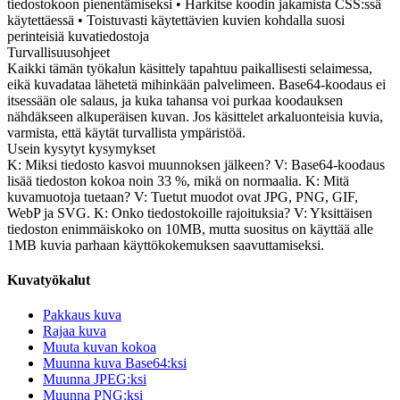
tiedostokoon pienentämiseksi • Harkitse koodin jakamista CSS:ssä
käytettäessä • Toistuvasti käytettävien kuvien kohdalla suosi
perinteisiä kuvatiedostoja
Turvallisuusohjeet
Kaikki tämän työkalun käsittely tapahtuu paikallisesti selaimessa,
eikä kuvadataa lähetetä mihinkään palvelimeen. Base64-koodaus ei
itsessään ole salaus, ja kuka tahansa voi purkaa koodauksen
nähdäkseen alkuperäisen kuvan. Jos käsittelet arkaluonteisia kuvia,
varmista, että käytät turvallista ympäristöä.
Usein kysytyt kysymykset
K: Miksi tiedosto kasvoi muunnoksen jälkeen? V: Base64-koodaus
lisää tiedoston kokoa noin 33 %, mikä on normaalia. K: Mitä
kuvamuotoja tuetaan? V: Tuetut muodot ovat JPG, PNG, GIF,
WebP ja SVG. K: Onko tiedostokoille rajoituksia? V: Yksittäisen
tiedoston enimmäiskoko on 10MB, mutta suositus on käyttää alle
1MB kuvia parhaan käyttökokemuksen saavuttamiseksi.
Kuvatyökalut
Pakkaus kuva
Rajaa kuva
Muuta kuvan kokoa
Muunna kuva Base64:ksi
Muunna JPEG:ksi
Muunna PNG:ksi