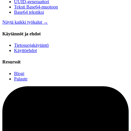
UUID-generaattori
Teksti Base64-muotoon
Base64 tekstiksi
Näytä kaikki työkalut
→
Käytännöt ja ehdot
Tietosuojakäytäntö
Käyttöehdot
Resurssit
Blogi
Palaute