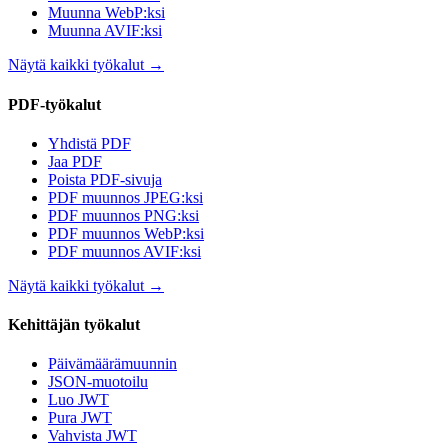
Muunna WebP:ksi
Muunna AVIF:ksi
Näytä kaikki työkalut
→
PDF-työkalut
Yhdistä PDF
Jaa PDF
Poista PDF-sivuja
PDF muunnos JPEG:ksi
PDF muunnos PNG:ksi
PDF muunnos WebP:ksi
PDF muunnos AVIF:ksi
Näytä kaikki työkalut
→
Kehittäjän työkalut
Päivämäärämuunnin
JSON-muotoilu
Luo JWT
Pura JWT
Vahvista JWT