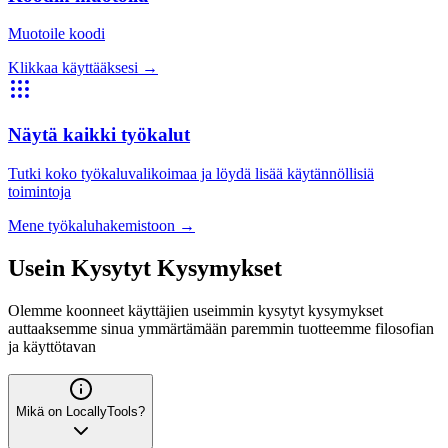
Muotoile koodi
Klikkaa käyttääksesi
→
Näytä kaikki työkalut
Tutki koko työkaluvalikoimaa ja löydä lisää käytännöllisiä
toimintoja
Mene työkaluhakemistoon
→
Usein Kysytyt Kysymykset
Olemme koonneet käyttäjien useimmin kysytyt kysymykset
auttaaksemme sinua ymmärtämään paremmin tuotteemme filosofian
ja käyttötavan
Mikä on LocallyTools?