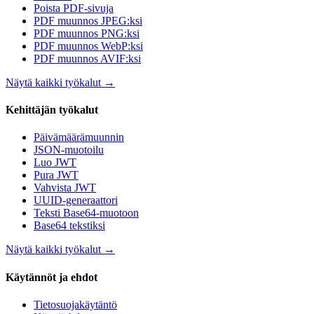
Poista PDF-sivuja
PDF muunnos JPEG:ksi
PDF muunnos PNG:ksi
PDF muunnos WebP:ksi
PDF muunnos AVIF:ksi
Näytä kaikki työkalut
→
Kehittäjän työkalut
Päivämäärämuunnin
JSON-muotoilu
Luo JWT
Pura JWT
Vahvista JWT
UUID-generaattori
Teksti Base64-muotoon
Base64 tekstiksi
Näytä kaikki työkalut
→
Käytännöt ja ehdot
Tietosuojakäytäntö