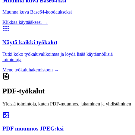
Muunna kuva Base64:ksi
Muunna kuva Base64-koodaukseksi
Klikkaa käyttääksesi
→
Näytä kaikki työkalut
Tutki koko työkaluvalikoimaa ja löydä lisää käytännöllisiä
toimintoja
Mene työkaluhakemistoon
→
PDF-työkalut
Yleisiä toimintoja, kuten PDF-muunnos, jakaminen ja yhdistäminen
PDF muunnos JPEG:ksi