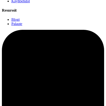
Käyttöehdot
Resurssit
Blogi
Palaute