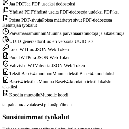
Jaa PDF
Jaa PDF useaksi tiedostoksi
Yhdistä PDF
Yhdistä useita PDF-tiedostoja uudeksi PDF:ksi
Poista PDF-sivuja
Poista määritetyt sivut PDF-tiedostosta
Kehittäjän työkalut
Päivämäärämuunnin
Muunna päivämäärämuotoja ja aikaleimoja
UUID-generaattori
Luo eri versioita UUID:ista
Luo JWT
Luo JSON Web Token
Pura JWT
Pura JSON Web Token
Vahvista JWT
Vahvista JSON Web Token
Teksti Base64-muotoon
Muunna teksti Base64-koodatuksi
Base64 tekstiksi
Muunna Base64-koodattu teksti takaisin
tekstiksi
Koodin muotoilu
Muotoile koodi
tai paina
avataksesi pikanäppäimen
⌘K
Suosituimmat työkalut