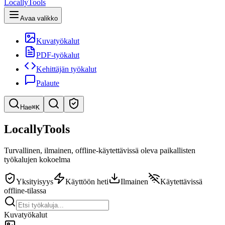
LocallyTools
Avaa valikko
Kuvatyökalut
PDF-työkalut
Kehittäjän työkalut
Palaute
Hae
⌘K
Etsi työkaluja
LocallyTools
Pikahaku työkaluihin
Turvallinen, ilmainen, offline-käytettävissä oleva paikallisten
työkalujen kokoelma
Yksityisyys
Käyttöön heti
Ilmainen
Käytettävissä
offline-tilassa
Kuvatyökalut