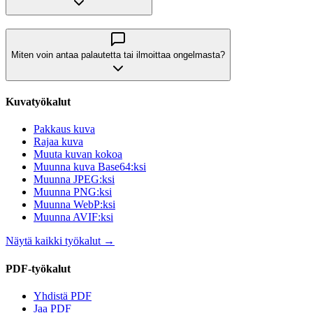
Miten voin antaa palautetta tai ilmoittaa ongelmasta?
Kuvatyökalut
Pakkaus kuva
Rajaa kuva
Muuta kuvan kokoa
Muunna kuva Base64:ksi
Muunna JPEG:ksi
Muunna PNG:ksi
Muunna WebP:ksi
Muunna AVIF:ksi
Näytä kaikki työkalut
→
PDF-työkalut
Yhdistä PDF
Jaa PDF