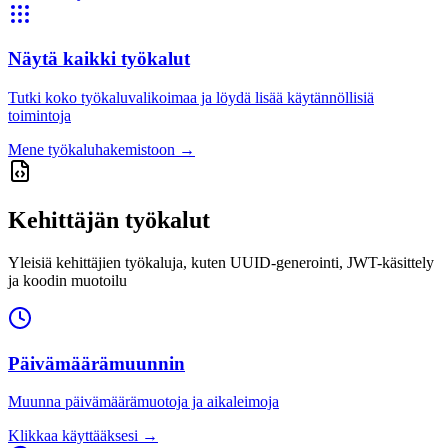
Näytä kaikki työkalut
Tutki koko työkaluvalikoimaa ja löydä lisää käytännöllisiä
toimintoja
Mene työkaluhakemistoon
→
Kehittäjän työkalut
Yleisiä kehittäjien työkaluja, kuten UUID-generointi, JWT-käsittely
ja koodin muotoilu
Päivämäärämuunnin
Muunna päivämäärämuotoja ja aikaleimoja
Klikkaa käyttääksesi
→