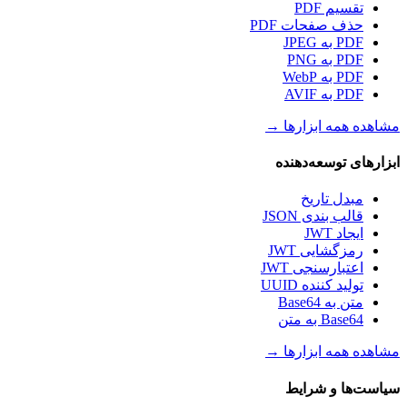
تقسیم PDF
حذف صفحات PDF
PDF به JPEG
PDF به PNG
PDF به WebP
PDF به AVIF
مشاهده همه ابزارها
→
ابزارهای توسعه‌دهنده
مبدل تاریخ
قالب بندی JSON
ایجاد JWT
رمزگشایی JWT
اعتبارسنجی JWT
تولید کننده UUID
متن به Base64
Base64 به متن
مشاهده همه ابزارها
→
سیاست‌ها و شرایط