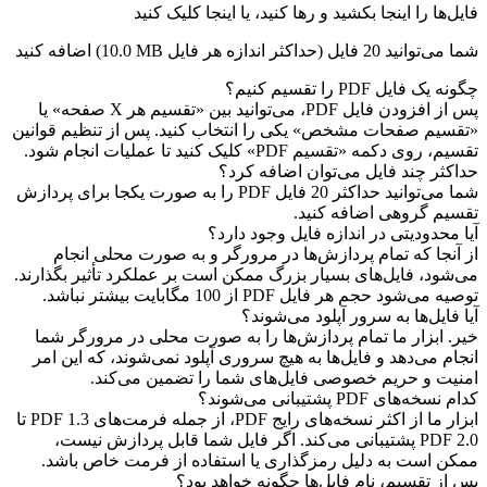
فایل‌ها را اینجا بکشید و رها کنید، یا اینجا کلیک کنید
شما می‌توانید 20 فایل (حداکثر اندازه هر فایل
10.0 MB
) اضافه کنید
چگونه یک فایل PDF را تقسیم کنیم؟
پس از افزودن فایل PDF، می‌توانید بین «تقسیم هر X صفحه» یا
«تقسیم صفحات مشخص» یکی را انتخاب کنید. پس از تنظیم قوانین
تقسیم، روی دکمه «تقسیم PDF» کلیک کنید تا عملیات انجام شود.
حداکثر چند فایل می‌توان اضافه کرد؟
شما می‌توانید حداکثر 20 فایل PDF را به صورت یکجا برای پردازش
تقسیم گروهی اضافه کنید.
آیا محدودیتی در اندازه فایل وجود دارد؟
از آنجا که تمام پردازش‌ها در مرورگر و به صورت محلی انجام
می‌شود، فایل‌های بسیار بزرگ ممکن است بر عملکرد تأثیر بگذارند.
توصیه می‌شود حجم هر فایل PDF از 100 مگابایت بیشتر نباشد.
آیا فایل‌ها به سرور آپلود می‌شوند؟
خیر. ابزار ما تمام پردازش‌ها را به صورت محلی در مرورگر شما
انجام می‌دهد و فایل‌ها به هیچ سروری آپلود نمی‌شوند، که این امر
امنیت و حریم خصوصی فایل‌های شما را تضمین می‌کند.
کدام نسخه‌های PDF پشتیبانی می‌شوند؟
ابزار ما از اکثر نسخه‌های رایج PDF، از جمله فرمت‌های PDF 1.3 تا
PDF 2.0 پشتیبانی می‌کند. اگر فایل شما قابل پردازش نیست،
ممکن است به دلیل رمزگذاری یا استفاده از فرمت خاص باشد.
پس از تقسیم، نام فایل‌ها چگونه خواهد بود؟