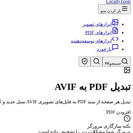
LocallyTools
باز کردن منو
ابزارهای تصویر
ابزارهای PDF
ابزارهای توسعه‌دهنده
بازخورد
جستجو
⌘K
جستجوی ابزارها
تبدیل PDF به AVIF
جستجوی سریع ابزارها
تبدیل هر صفحه از سند PDF به فایل‌های تصویری AVIF نسل جدید و کارآمد
افزودن PDF
نکته سازگاری مرورگر
مرورگر شما مشکلات زیر را تشخیص داده است: