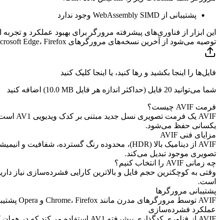
پشتیبانی از WebAssembly SIMD وجود ندارد
این ابزار از فناوری‌های پیشرفته مرورگر برای بهبود عملکرد و تجربه ا
توصیه می‌شود از آخرین نسخه‌های مرورگرهای Google Chrome، Microsoft Edge، Firefox یا Safari استفاده کنید.
فایل‌ها را اینجا بکشید و رها کنید، یا اینجا کلیک کنید
شما می‌توانید 20 فایل (حداکثر اندازه هر فایل
10.0 MB
) اضافه کنید
فرمت AVIF چیست؟
یکسانی حفظ می‌شود.
مزایای فنی AVIF
تصویری موجود تبدیل می‌کند.
چه زمانی AVIF را انتخاب کنیم؟
است.
پشتیبانی مرورگرها
AVIF توسط مرورگرهای مدرن مانند Chrome، Firefox و Opera پشتیبانی می‌شود. Safari از نسخه 14.1 شروع به پشتیبانی کرد. توصیه می‌شود سازگاری مرورگر کاربران هدف را بررسی کنید.
عملکرد فشرده‌سازی