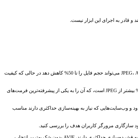
 و قادر به اجرای این ابزار نیست.
AVIF یک فرمت تصویری نسل جدید مبتنی بر کدک ویدیویی AV1 است که کارایی فشرده‌سازی فوق‌العاده‌ای ارائه می‌دهد. در مقایسه با JPEG، AVIF می‌تواند حجم فایل را تا 50% کاهش دهد در حالی که کیفیت
AVIF از دینامیک بالا (HDR)، محدوده رنگ گسترده، شفافیت و انیمیشن پشتیبانی می‌کند. کارایی فشرده‌سازی آن 20% بیشتر از WebP و 50% بیشتر از JPEG است، که آن را به یکی از پیشرفته‌ترین فرمت‌های
ویژه برای محیط‌هایی با پهنای باند محدود و وب‌سایت‌هایی که نیاز به بهینه‌سازی حداکثری دارند مناسب
AVIF از فناوری کدگذاری پیشرفته AV1 استفاده می‌کند که در همان کیفیت، کوچکترین حجم فایل را ارائه می‌دهد. برای سناریوهایی که نیاز به فشرده‌سازی حداکثری دارند، AVIF بدون شک بهترین انتخاب