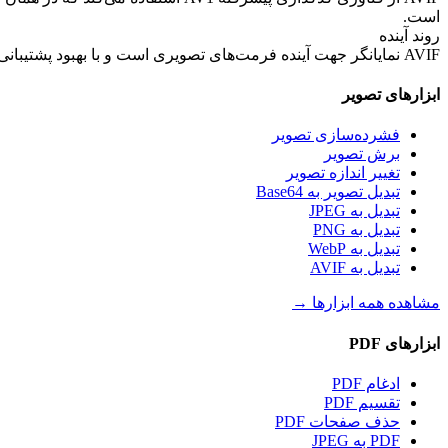
است.
روند آینده
AVIF نمایانگر جهت آینده فرمت‌های تصویری است و با بهبود پشتیبانی مرورگرها، به تدریج به فرمت اصلی تصاویر وب تبدیل خواهد شد. استفاده زودهنگام از آن به کسب مزیت عملکردی کمک می‌کند.
ابزارهای تصویر
فشرده‌سازی تصویر
برش تصویر
تغییر اندازه تصویر
تبدیل تصویر به Base64
تبدیل به JPEG
تبدیل به PNG
تبدیل به WebP
تبدیل به AVIF
مشاهده همه ابزارها
→
ابزارهای PDF
ادغام PDF
تقسیم PDF
حذف صفحات PDF
PDF به JPEG