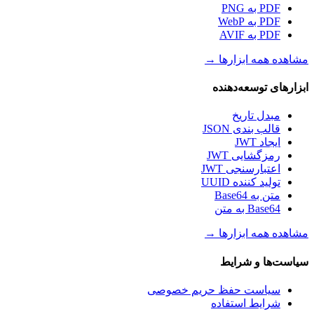
PDF به PNG
PDF به WebP
PDF به AVIF
مشاهده همه ابزارها
→
ابزارهای توسعه‌دهنده
مبدل تاریخ
قالب بندی JSON
ایجاد JWT
رمزگشایی JWT
اعتبارسنجی JWT
تولید کننده UUID
متن به Base64
Base64 به متن
مشاهده همه ابزارها
→
سیاست‌ها و شرایط
سیاست حفظ حریم خصوصی
شرایط استفاده