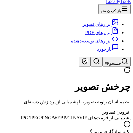
LocallyTools
باز کردن منو
ابزارهای تصویر
ابزارهای PDF
ابزارهای توسعه‌دهنده
بازخورد
جستجو
⌘K
جستجوی ابزارها
چرخش تصویر
جستجوی سریع ابزارها
تنظیم آسان زاویه تصویر، با پشتیبانی از پردازش دسته‌ای.
افزودن تصاویر
پشتیبانی از فرمت‌های JPG/JPEG/PNG/WEBP/GIF/AVIF
نکته سازگاری مرورگر