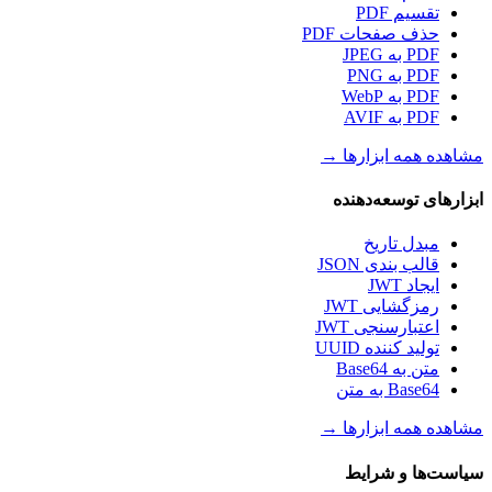
تقسیم PDF
حذف صفحات PDF
PDF به JPEG
PDF به PNG
PDF به WebP
PDF به AVIF
مشاهده همه ابزارها
→
ابزارهای توسعه‌دهنده
مبدل تاریخ
قالب بندی JSON
ایجاد JWT
رمزگشایی JWT
اعتبارسنجی JWT
تولید کننده UUID
متن به Base64
Base64 به متن
مشاهده همه ابزارها
→
سیاست‌ها و شرایط