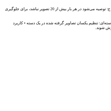
س: چرا پردازش GIF کند است؟ ج: تصاویر متحرک نیاز به چرخش فریم به فریم دارند، زمان‌بر است. س: چند تصویر می‌توان پردازش کرد؟ ج: توصیه می‌شود در هر بار بیش از 20 تصویر نباشد، برای جلوگیری
دسته‌ای: تنظیم یکسان تصاویر گرفته شده در یک دسته • کاربرد