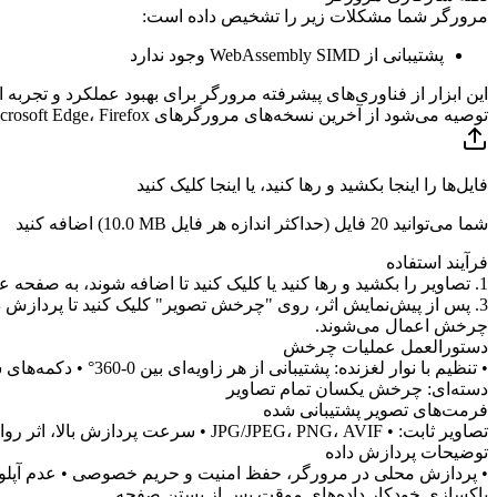
مرورگر شما مشکلات زیر را تشخیص داده است:
پشتیبانی از WebAssembly SIMD وجود ندارد
این ابزار از فناوری‌های پیشرفته مرورگر برای بهبود عملکرد و تجربه ا
توصیه می‌شود از آخرین نسخه‌های مرورگرهای Google Chrome، Microsoft Edge، Firefox یا Safari استفاده کنید.
فایل‌ها را اینجا بکشید و رها کنید، یا اینجا کلیک کنید
شما می‌توانید 20 فایل (حداکثر اندازه هر فایل
10.0 MB
) اضافه کنید
فرآیند استفاده
چرخش اعمال می‌شوند.
دستورالعمل عملیات چرخش
دسته‌ای: چرخش یکسان تمام تصاویر
فرمت‌های تصویر پشتیبانی شده
تصاویر ثابت: • JPG/JPEG، PNG، AVIF • سرعت پردازش بالا، اثر روان تصاویر متحرک: • GIF - حفظ اثر انیمیشن • WebP - پشتیبانی از WebP متحرک • زمان پردازش طولانی‌تر، لطفاً صبور باشید
توضیحات پردازش داده
• پردازش محلی در مرورگر، حفظ امنیت و حریم خصوصی • عدم آپلود به
پاکسازی خودکار داده‌های موقت پس از بستن صفحه