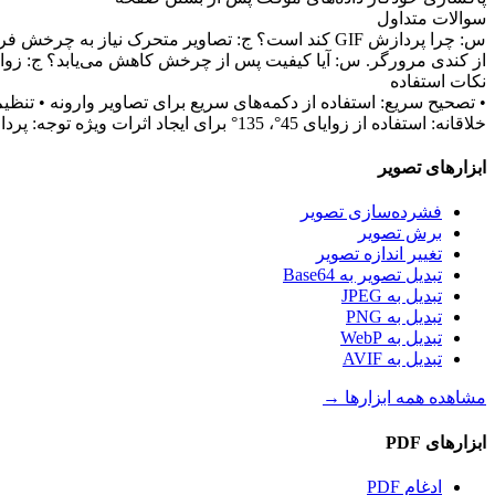
سوالات متداول
از کندی مرورگر. س: آیا کیفیت پس از چرخش کاهش می‌یابد؟ ج: زوایایی که مضرب 90° نیستند کاه
نکات استفاده
• تصحیح سریع: استفاده از دکمه‌های سریع برای تصاویر وارونه • تنظی
خلاقانه: استفاده از زوایای 45°، 135° برای ایجاد اثرات ویژه توجه: پردازش تصاویر متحرک کندتر است، توصیه می‌شود ابتدا تصاویر ثابت پردازش شوند.
ابزارهای تصویر
فشرده‌سازی تصویر
برش تصویر
تغییر اندازه تصویر
تبدیل تصویر به Base64
تبدیل به JPEG
تبدیل به PNG
تبدیل به WebP
تبدیل به AVIF
مشاهده همه ابزارها
→
ابزارهای PDF
ادغام PDF