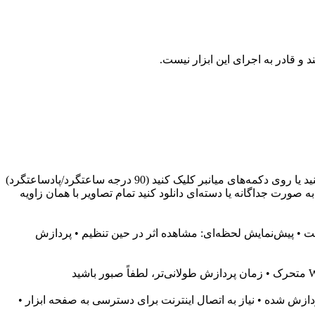
 و قادر به اجرای این ابزار نیست.
1. تصاویر را بکشید و رها کنید یا کلیک کنید تا اضافه شوند، به صفحه عملیات چرخش وارد شوید 2. از نوار لغزنده برای تنظیم زاویه استفاده کنید یا روی دکمه‌های میانبر کلیک کنید (90 درجه ساعتگرد/پادساعتگرد)
 پیشرفت پردازش را مشاهده کنید، پس از اتمام به صورت جداگانه یا دسته‌ای دانلود کنید تمام تصاویر با همان زاویه
• دکمه‌های سریع: 90° در جهت عقربه‌های ساعت، 90° خلاف جهت عقربه‌های ساعت • پیش‌نمایش لحظه‌ای: مشاهده اثر در حین تنظیم • پردازش
زش شده • نیاز به اتصال اینترنت برای دسترسی به صفحه ابزار •