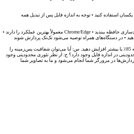
کسان استفاده کنید • توجه به اندازه فایل پس از تبدیل همه
از آنجا که پردازش در مرورگر انجام می‌شود: • تصاویر بزرگ (>5MB) ممکن است کند پردازش شوند • توصیه می‌شود سایر تب‌ها را برای آزادسازی حافظه ببندید • Chrome/Edge معمولاً بهترین عملکرد را دارند •
دهید • در دستگاه‌های همراه توصیه می‌شود تک‌تک پردازش شوند
س: چرا کیفیت تصویر پس از تبدیل کاهش یافته است؟ ج: JPEG یک فرمت فشرده‌سازی با اتلاف است، توصیه می‌شود تنظیمات کیفیت را به 85٪ یا بیشتر افزایش دهید. س: آیا می‌توان شفافیت پس‌زمینه را
ق شفاف سیاه می‌شوند، در صورت نیاز به شفافیت از PNG استفاده کنید. س: آیا محدودیتی در اندازه فایل وجود دارد؟ ج: از نظر تئوری محدودیتی وجود
 تصاویر من آپلود می‌شوند؟ ج: خیر، همه پردازش‌ها در مرورگر شما انجام می‌شود و ما به تصاویر شما