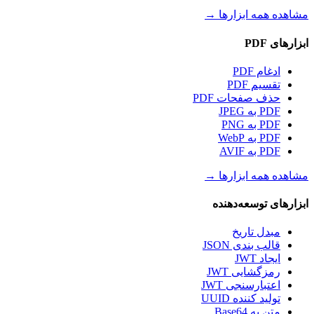
مشاهده همه ابزارها
→
ابزارهای PDF
ادغام PDF
تقسیم PDF
حذف صفحات PDF
PDF به JPEG
PDF به PNG
PDF به WebP
PDF به AVIF
مشاهده همه ابزارها
→
ابزارهای توسعه‌دهنده
مبدل تاریخ
قالب بندی JSON
ایجاد JWT
رمزگشایی JWT
اعتبارسنجی JWT
تولید کننده UUID
متن به Base64