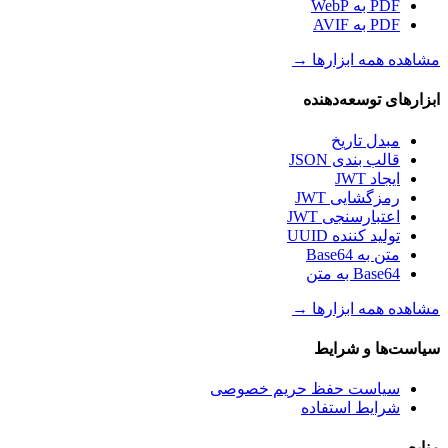
PDF به WebP
PDF به AVIF
مشاهده همه ابزارها
→
ابزارهای توسعه‌دهنده
مبدل تاریخ
قالب بندی JSON
ایجاد JWT
رمزگشایی JWT
اعتبارسنجی JWT
تولید کننده UUID
متن به Base64
Base64 به متن
مشاهده همه ابزارها
→
سیاست‌ها و شرایط
سیاست حفظ حریم خصوصی
شرایط استفاده
منابع