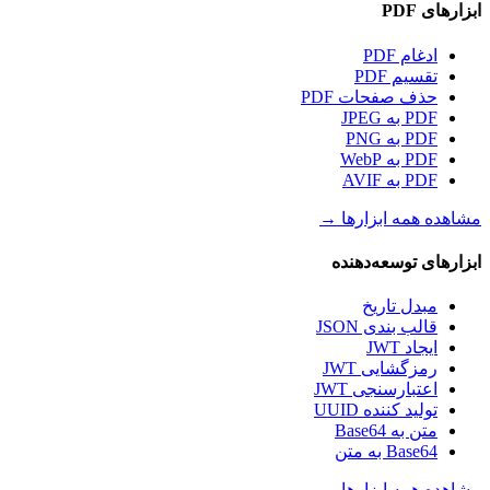
ابزارهای PDF
ادغام PDF
تقسیم PDF
حذف صفحات PDF
PDF به JPEG
PDF به PNG
PDF به WebP
PDF به AVIF
مشاهده همه ابزارها
→
ابزارهای توسعه‌دهنده
مبدل تاریخ
قالب بندی JSON
ایجاد JWT
رمزگشایی JWT
اعتبارسنجی JWT
تولید کننده UUID
متن به Base64
Base64 به متن
مشاهده همه ابزارها
→