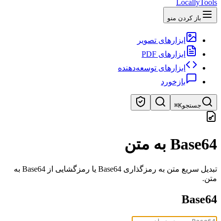
LocallyTools
باز کردن منو
ابزارهای تصویر
ابزارهای PDF
ابزارهای توسعه‌دهنده
بازخورد
جستجو
⌘K
جستجوی ابزارها
Base64 به متن
جستجوی سریع ابزارها
تبدیل سریع متن به رمزگذاری Base64 یا رمزگشایی از Base64 به
متن.
Base64