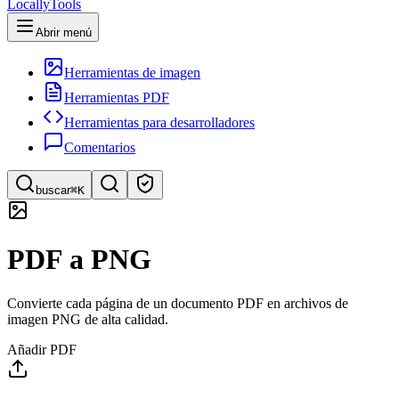
LocallyTools
Abrir menú
Herramientas de imagen
Herramientas PDF
Herramientas para desarrolladores
Comentarios
buscar
⌘K
Buscar herramientas
PDF a PNG
Búsqueda rápida de herramientas
Convierte cada página de un documento PDF en archivos de
imagen PNG de alta calidad.
Añadir PDF