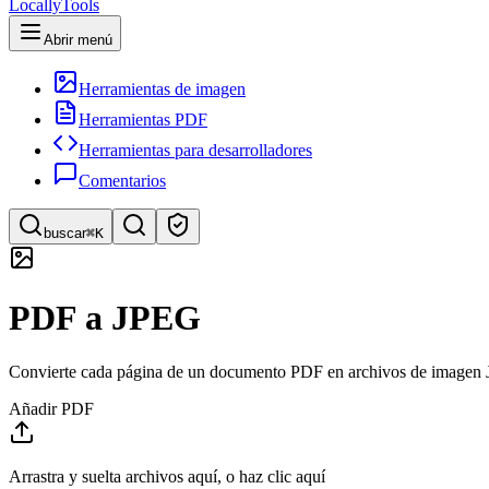
LocallyTools
Abrir menú
Herramientas de imagen
Herramientas PDF
Herramientas para desarrolladores
Comentarios
buscar
⌘K
Buscar herramientas
PDF a JPEG
Búsqueda rápida de herramientas
Convierte cada página de un documento PDF en archivos de imagen J
Añadir PDF
Arrastra y suelta archivos aquí, o haz clic aquí