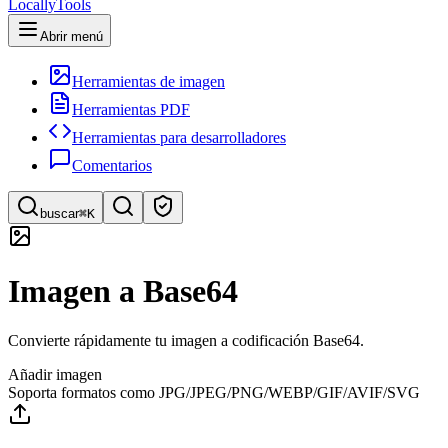
LocallyTools
Abrir menú
Herramientas de imagen
Herramientas PDF
Herramientas para desarrolladores
Comentarios
buscar
⌘K
Buscar herramientas
Imagen a Base64
Búsqueda rápida de herramientas
Convierte rápidamente tu imagen a codificación Base64.
Añadir imagen
Soporta formatos como JPG/JPEG/PNG/WEBP/GIF/AVIF/SVG