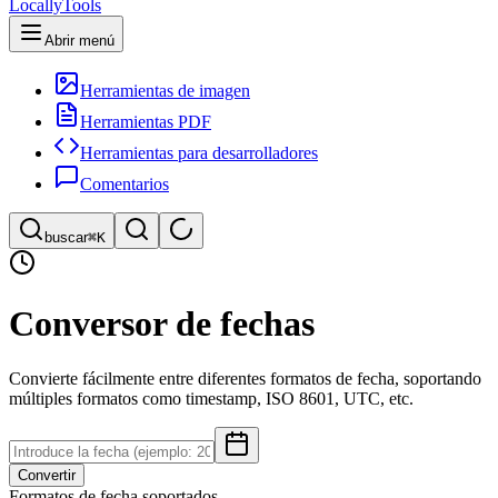
LocallyTools
Abrir menú
Herramientas de imagen
Herramientas PDF
Herramientas para desarrolladores
Comentarios
buscar
⌘K
Buscar herramientas
Conversor de fechas
Búsqueda rápida de herramientas
Convierte fácilmente entre diferentes formatos de fecha, soportando
múltiples formatos como timestamp, ISO 8601, UTC, etc.
Convertir
Formatos de fecha soportados