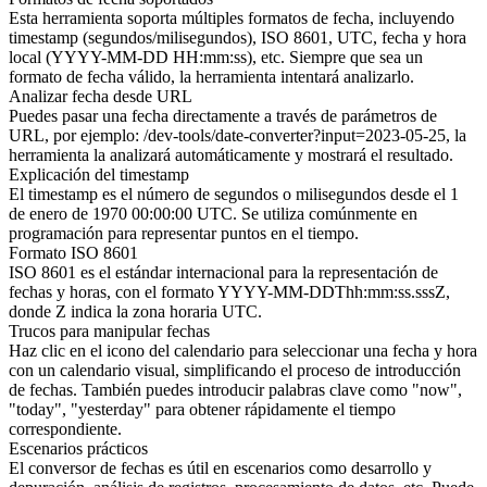
Esta herramienta soporta múltiples formatos de fecha, incluyendo
timestamp (segundos/milisegundos), ISO 8601, UTC, fecha y hora
local (YYYY-MM-DD HH:mm:ss), etc. Siempre que sea un
formato de fecha válido, la herramienta intentará analizarlo.
Analizar fecha desde URL
Puedes pasar una fecha directamente a través de parámetros de
URL, por ejemplo: /dev-tools/date-converter?input=2023-05-25, la
herramienta la analizará automáticamente y mostrará el resultado.
Explicación del timestamp
El timestamp es el número de segundos o milisegundos desde el 1
de enero de 1970 00:00:00 UTC. Se utiliza comúnmente en
programación para representar puntos en el tiempo.
Formato ISO 8601
ISO 8601 es el estándar internacional para la representación de
fechas y horas, con el formato YYYY-MM-DDThh:mm:ss.sssZ,
donde Z indica la zona horaria UTC.
Trucos para manipular fechas
Haz clic en el icono del calendario para seleccionar una fecha y hora
con un calendario visual, simplificando el proceso de introducción
de fechas. También puedes introducir palabras clave como "now",
"today", "yesterday" para obtener rápidamente el tiempo
correspondiente.
Escenarios prácticos
El conversor de fechas es útil en escenarios como desarrollo y