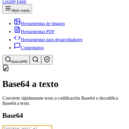
LocallyTools
Abrir menú
Herramientas de imagen
Herramientas PDF
Herramientas para desarrolladores
Comentarios
buscar
⌘K
Buscar herramientas
Base64 a texto
Búsqueda rápida de herramientas
Convierte rápidamente texto a codificación Base64 o decodifica
Base64 a texto.
Base64