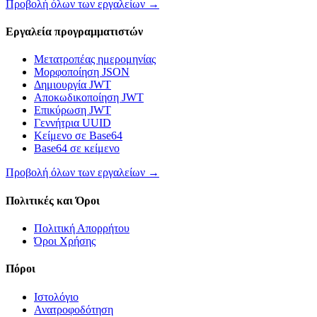
Προβολή όλων των εργαλείων
→
Εργαλεία προγραμματιστών
Μετατροπέας ημερομηνίας
Μορφοποίηση JSON
Δημιουργία JWT
Αποκωδικοποίηση JWT
Επικύρωση JWT
Γεννήτρια UUID
Κείμενο σε Base64
Base64 σε κείμενο
Προβολή όλων των εργαλείων
→
Πολιτικές και Όροι
Πολιτική Απορρήτου
Όροι Χρήσης
Πόροι
Ιστολόγιο
Ανατροφοδότηση