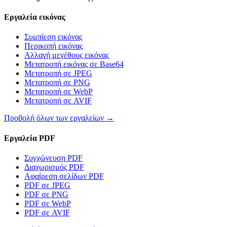
Εργαλεία εικόνας
Συμπίεση εικόνας
Περικοπή εικόνας
Αλλαγή μεγέθους εικόνας
Μετατροπή εικόνας σε Base64
Μετατροπή σε JPEG
Μετατροπή σε PNG
Μετατροπή σε WebP
Μετατροπή σε AVIF
Προβολή όλων των εργαλείων
→
Εργαλεία PDF
Συγχώνευση PDF
Διαχωρισμός PDF
Αφαίρεση σελίδων PDF
PDF σε JPEG
PDF σε PNG
PDF σε WebP
PDF σε AVIF