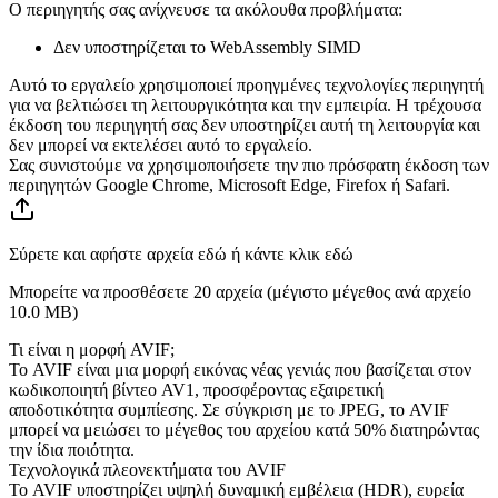
Ο περιηγητής σας ανίχνευσε τα ακόλουθα προβλήματα:
Δεν υποστηρίζεται το WebAssembly SIMD
Αυτό το εργαλείο χρησιμοποιεί προηγμένες τεχνολογίες περιηγητή
για να βελτιώσει τη λειτουργικότητα και την εμπειρία. Η τρέχουσα
έκδοση του περιηγητή σας δεν υποστηρίζει αυτή τη λειτουργία και
δεν μπορεί να εκτελέσει αυτό το εργαλείο.
Σας συνιστούμε να χρησιμοποιήσετε την πιο πρόσφατη έκδοση των
περιηγητών Google Chrome, Microsoft Edge, Firefox ή Safari.
Σύρετε και αφήστε αρχεία εδώ ή κάντε κλικ εδώ
Μπορείτε να προσθέσετε 20 αρχεία (μέγιστο μέγεθος ανά αρχείο
10.0 MB
)
Τι είναι η μορφή AVIF;
Το AVIF είναι μια μορφή εικόνας νέας γενιάς που βασίζεται στον
κωδικοποιητή βίντεο AV1, προσφέροντας εξαιρετική
αποδοτικότητα συμπίεσης. Σε σύγκριση με το JPEG, το AVIF
μπορεί να μειώσει το μέγεθος του αρχείου κατά 50% διατηρώντας
την ίδια ποιότητα.
Τεχνολογικά πλεονεκτήματα του AVIF
Το AVIF υποστηρίζει υψηλή δυναμική εμβέλεια (HDR), ευρεία