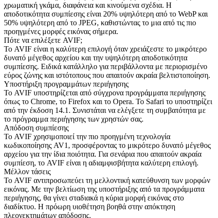
χρωματική γκάμα, διαφάνεια και κινούμενα σχέδια. Η
αποδοτικότητα συμπίεσης είναι 20% υψηλότερη από το WebP και
50% υψηλότερη από το JPEG, καθιστώντας το μια από τις πιο
προηγμένες μορφές εικόνας σήμερα.
Πότε να επιλέξετε AVIF;
Το AVIF είναι η καλύτερη επιλογή όταν χρειάζεστε το μικρότερο
δυνατό μέγεθος αρχείου και την υψηλότερη αποδοτικότητα
συμπίεσης. Ειδικά κατάλληλο για περιβάλλοντα με περιορισμένο
εύρος ζώνης και ιστότοπους που απαιτούν ακραία βελτιστοποίηση.
Υποστήριξη προγραμμάτων περιήγησης
Το AVIF υποστηρίζεται από σύγχρονα προγράμματα περιήγησης
όπως το Chrome, το Firefox και το Opera. Το Safari το υποστηρίζει
από την έκδοση 14.1. Συνιστάται να ελέγξετε τη συμβατότητα με
το πρόγραμμα περιήγησης των χρηστών σας.
Απόδοση συμπίεσης
Το AVIF χρησιμοποιεί την πιο προηγμένη τεχνολογία
κωδικοποίησης AV1, προσφέροντας το μικρότερο δυνατό μέγεθος
αρχείου για την ίδια ποιότητα. Για σενάρια που απαιτούν ακραία
συμπίεση, το AVIF είναι η αδιαμφισβήτητα καλύτερη επιλογή.
Μέλλον τάσεις
Το AVIF αντιπροσωπεύει τη μελλοντική κατεύθυνση των μορφών
εικόνας. Με την βελτίωση της υποστήριξης από τα προγράμματα
περιήγησης, θα γίνει σταδιακά η κύρια μορφή εικόνας στο
διαδίκτυο. Η πρόωρη υιοθέτηση βοηθά στην απόκτηση
πλεονεκτημάτων απόδοσης.