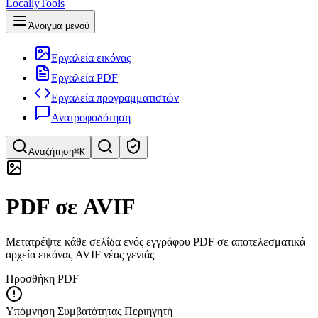
LocallyTools
Άνοιγμα μενού
Εργαλεία εικόνας
Εργαλεία PDF
Εργαλεία προγραμματιστών
Ανατροφοδότηση
Αναζήτηση
⌘K
Αναζήτηση εργαλείων
PDF σε AVIF
Γρήγορη αναζήτηση εργαλείων
Μετατρέψτε κάθε σελίδα ενός εγγράφου PDF σε αποτελεσματικά
αρχεία εικόνας AVIF νέας γενιάς
Προσθήκη PDF
Υπόμνηση Συμβατότητας Περιηγητή