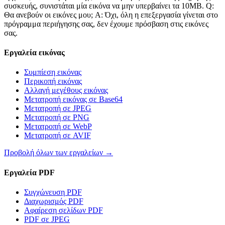
συσκευής, συνιστάται μία εικόνα να μην υπερβαίνει τα 10MB. Q:
Θα ανεβούν οι εικόνες μου; A: Όχι, όλη η επεξεργασία γίνεται στο
πρόγραμμα περιήγησης σας, δεν έχουμε πρόσβαση στις εικόνες
σας.
Εργαλεία εικόνας
Συμπίεση εικόνας
Περικοπή εικόνας
Αλλαγή μεγέθους εικόνας
Μετατροπή εικόνας σε Base64
Μετατροπή σε JPEG
Μετατροπή σε PNG
Μετατροπή σε WebP
Μετατροπή σε AVIF
Προβολή όλων των εργαλείων
→
Εργαλεία PDF
Συγχώνευση PDF
Διαχωρισμός PDF
Αφαίρεση σελίδων PDF
PDF σε JPEG