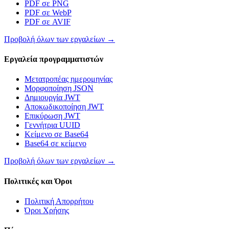
PDF σε PNG
PDF σε WebP
PDF σε AVIF
Προβολή όλων των εργαλείων
→
Εργαλεία προγραμματιστών
Μετατροπέας ημερομηνίας
Μορφοποίηση JSON
Δημιουργία JWT
Αποκωδικοποίηση JWT
Επικύρωση JWT
Γεννήτρια UUID
Κείμενο σε Base64
Base64 σε κείμενο
Προβολή όλων των εργαλείων
→
Πολιτικές και Όροι
Πολιτική Απορρήτου
Όροι Χρήσης