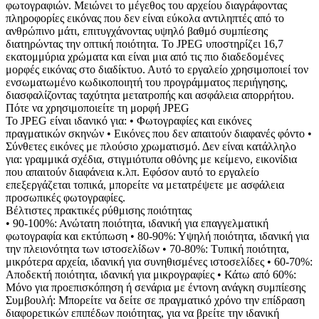
φωτογραφιών. Μειώνει το μέγεθος του αρχείου διαγράφοντας
πληροφορίες εικόνας που δεν είναι εύκολα αντιληπτές από το
ανθρώπινο μάτι, επιτυγχάνοντας υψηλό βαθμό συμπίεσης
διατηρώντας την οπτική ποιότητα. Το JPEG υποστηρίζει 16,7
εκατομμύρια χρώματα και είναι μια από τις πιο διαδεδομένες
μορφές εικόνας στο διαδίκτυο. Αυτό το εργαλείο χρησιμοποιεί τον
ενσωματωμένο κωδικοποιητή του προγράμματος περιήγησης,
διασφαλίζοντας ταχύτητα μετατροπής και ασφάλεια απορρήτου.
Πότε να χρησιμοποιείτε τη μορφή JPEG
Το JPEG είναι ιδανικό για: • Φωτογραφίες και εικόνες
πραγματικών σκηνών • Εικόνες που δεν απαιτούν διαφανές φόντο •
Σύνθετες εικόνες με πλούσιο χρωματισμό. Δεν είναι κατάλληλο
για: γραμμικά σχέδια, στιγμιότυπα οθόνης με κείμενο, εικονίδια
που απαιτούν διαφάνεια κ.λπ. Εφόσον αυτό το εργαλείο
επεξεργάζεται τοπικά, μπορείτε να μετατρέψετε με ασφάλεια
προσωπικές φωτογραφίες.
Βέλτιστες πρακτικές ρύθμισης ποιότητας
• 90-100%: Ανώτατη ποιότητα, ιδανική για επαγγελματική
φωτογραφία και εκτύπωση • 80-90%: Υψηλή ποιότητα, ιδανική για
την πλειονότητα των ιστοσελίδων • 70-80%: Τυπική ποιότητα,
μικρότερα αρχεία, ιδανική για συνηθισμένες ιστοσελίδες • 60-70%:
Αποδεκτή ποιότητα, ιδανική για μικρογραφίες • Κάτω από 60%:
Μόνο για προεπισκόπηση ή σενάρια με έντονη ανάγκη συμπίεσης
Συμβουλή: Μπορείτε να δείτε σε πραγματικό χρόνο την επίδραση
διαφορετικών επιπέδων ποιότητας, για να βρείτε την ιδανική