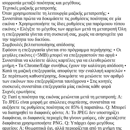
ισορροπία μεταξύ ποιότητας και μεγέθους.
Τεχνικές μαζικής μετατροπής
Όταν χρησιμοποιείτε τη λειτουργία μαζικής μετατροπής: •
Συνιστάται πρώτα να δοκιμάσετε τις ρυθμίσεις ποιότητας σε μία
εικόνα • Χρησιμοποιήστε τις ίδιες ρυθμίσεις για παρόμοιου τύπου
εικόνες • Ελέγξτε το μέγεθος των αρχείων μετά τη μετατροπή Όλη
η επεξεργασία γίνεται στη συσκευή σας, χωρίς να ανησυχείτε για
την ταχύτητα του δικτύου.
Συμβουλές βελτιστοποίησης απόδοσης
Εφόσον η επεξεργασία γίνεται στο πρόγραμμα περιήγησης: • Οι
μεγάλες εικόνες (>5MB) μπορεί να επεξεργαστούν πιο αργά •
Συνιστάται να κλείσετε άλλες καρτέλες για να ελευθερώσετε
μνήμη • Τα Chrome/Edge συνήθως έχουν την καλύτερη απόδοση •
Κατά τη μαζική επεξεργασία, αποφύγετε την εναλλαγή καρτελών •
Σε περίπτωση καθυστέρησης, δοκιμάστε να μειώσετε τον αριθμό
των εικόνων που επεξεργάζονται ταυτόχρονα • Στις κινητές
συσκευές συνιστάται επεξεργασία μίας εικόνας κάθε φορά
Συχνές ερωτήσεις
Q: Γιατί η ποιότητα της εικόνας μειώνεται μετά τη μετατροπή; A:
Το JPEG είναι μορφή με απώλειες συμπίεσης, συνιστάται να
αυξήσετε τις ρυθμίσεις ποιότητας σε 85% ή παραπάνω. Q: Μπορεί
να διατηρηθεί το διαφανές φόντο; A: Το JPEG δεν υποστηρίζει
διαφάνεια, οι διαφανείς περιοχές θα γίνουν μαύρες, εάν χρειάζεστε
διαφάνεια χρησιμοποιήστε PNG. Q: Υπάρχει όριο μεγέθους
αρχείου; A: Θεωρητικά όχι, αλλά περιορίζεται από τη μνήμη της