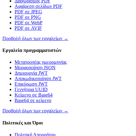
Διαχωρισμός PDF
Αφαίρεση σελίδων PDF
PDF σε JPEG
PDF σε PNG
PDF σε WebP
PDF σε AVIF
Προβολή όλων των εργαλείων
→
Εργαλεία προγραμματιστών
Μετατροπέας ημερομηνίας
Μορφοποίηση JSON
Δημιουργία JWT
Αποκωδικοποίηση JWT
Επικύρωση JWT
Γεννήτρια UUID
Κείμενο σε Base64
Base64 σε κείμενο
Προβολή όλων των εργαλείων
→
Πολιτικές και Όροι
Πολιτική Απορρήτου