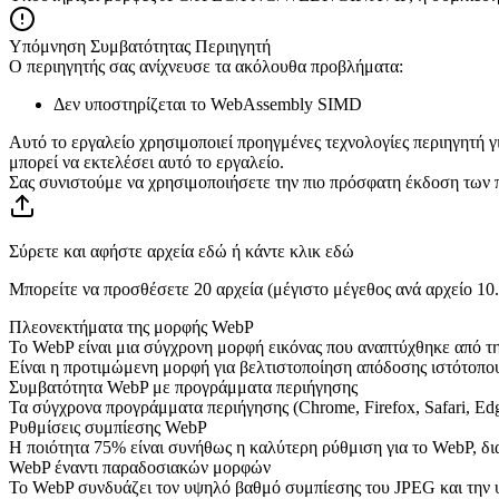
Υπόμνηση Συμβατότητας Περιηγητή
Ο περιηγητής σας ανίχνευσε τα ακόλουθα προβλήματα:
Δεν υποστηρίζεται το WebAssembly SIMD
Αυτό το εργαλείο χρησιμοποιεί προηγμένες τεχνολογίες περιηγητή γι
μπορεί να εκτελέσει αυτό το εργαλείο.
Σας συνιστούμε να χρησιμοποιήσετε την πιο πρόσφατη έκδοση των π
Σύρετε και αφήστε αρχεία εδώ ή κάντε κλικ εδώ
Μπορείτε να προσθέσετε 20 αρχεία (μέγιστο μέγεθος ανά αρχείο
10
Πλεονεκτήματα της μορφής WebP
Το WebP είναι μια σύγχρονη μορφή εικόνας που αναπτύχθηκε από τ
Είναι η προτιμώμενη μορφή για βελτιστοποίηση απόδοσης ιστότοπο
Συμβατότητα WebP με προγράμματα περιήγησης
Τα σύγχρονα προγράμματα περιήγησης (Chrome, Firefox, Safari, E
Ρυθμίσεις συμπίεσης WebP
Η ποιότητα 75% είναι συνήθως η καλύτερη ρύθμιση για το WebP, δι
WebP έναντι παραδοσιακών μορφών
Το WebP συνδυάζει τον υψηλό βαθμό συμπίεσης του JPEG και την υποσ