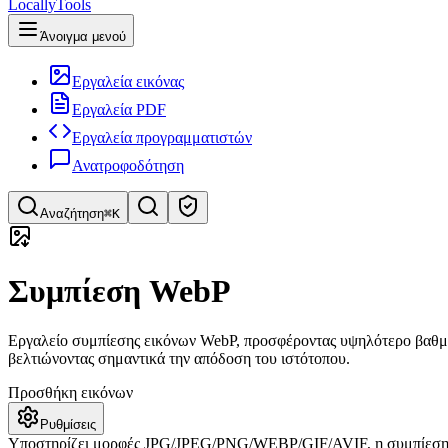
LocallyTools
Άνοιγμα μενού
Εργαλεία εικόνας
Εργαλεία PDF
Εργαλεία προγραμματιστών
Ανατροφοδότηση
Αναζήτηση
⌘K
Αναζήτηση εργαλείων
Συμπίεση WebP
Γρήγορη αναζήτηση εργαλείων
Εργαλείο συμπίεσης εικόνων WebP, προσφέροντας υψηλότερο βαθμό
βελτιώνοντας σημαντικά την απόδοση του ιστότοπου.
Προσθήκη εικόνων
Ρυθμίσεις
Υποστηρίζει μορφές JPG/JPEG/PNG/WEBP/GIF/AVIF, η συμπίεση ξ