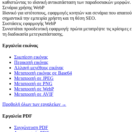
καθιστώντας το ιδανική αντικατάσταση των παραδοσιακών μορφών.
Σενάρια χρήσης WebP
Ιδανικό για ιστότοπους, εφαρμογές κινητών και σενάρια που απαιτ
σημαντικά την εμπειρία χρήστη και τη θέση SEO.
Συστάσεις εφαρμογής WebP
Συνιστάται προοδευτική εφαρμογή: πρώτα μετατρέψτε τις κρίσιμες 
τη διαδικασία μετεγκατάστασης.
Εργαλεία εικόνας
Συμπίεση εικόνας
Περικοπή εικόνας
Αλλαγή μεγέθους εικόνας
Μετατροπή εικόνας σε Base64
Μετατροπή σε JPEG
Μετατροπή σε PNG
Μετατροπή σε WebP
Μετατροπή σε AVIF
Προβολή όλων των εργαλείων
→
Εργαλεία PDF
Συγχώνευση PDF