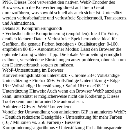
PNG. Dieses Tool verwendet den nativen WebP-Encoder des
Browsers, um die Konvertierung direkt auf Ihrem Gerät
durchzuführen, was sowohl schnell als auch sicher ist. Unterstützt
werden verlustbehaftete und verlustfreie Speichermodi, Transparenz
und Animationen.
Details zu Komprimierungsmodi
• Verlustbehaftete Komprimierung (empfohlen): Ideal für Fotos,
deutlich kleinere Datei • Verlustfreier Speichermodus: Ideal für
Grafiken, die genaue Farben benötigen • Qualitätsregler: 0-100,
empfohlen 80-85 • Automatischer Modus: Lässt den Browser die
optimale Lösung wählen Tipp: Die lokale Verarbeitung ermöglicht
es Ihnen, verschiedene Einstellungen auszuprobieren, ohne sich um
den Datenverbrauch sorgen zu müssen.
WebP-Unterstützung im Browser
Konvertierungsfunktion unterstützt: • Chrome 23+: Vollständige
Unterstützung • Firefox 65+: Vollständige Unterstützung • Edge
18+: Vollständige Unterstützung • Safari 16+: macOS 11+
Unterstützung Hinweis: Auch wenn ein Browser WebP anzeigen
kann, unterstützt er möglicherweise nicht die Kodierung. Dieses
Tool erkennt und informiert Sie automatisch.
Animierte GIFs zu WebP konvertieren
Vorteile der Umwandlung von animiertem GIF in animiertes WebP:
• Deutlich reduzierte Dateigröße • Unterstützung für mehr Farben
(16,7 Millionen vs. 256 Farben) • Besserer
Komprimierungsalgorithmus • Unterstützung für halbtransparente