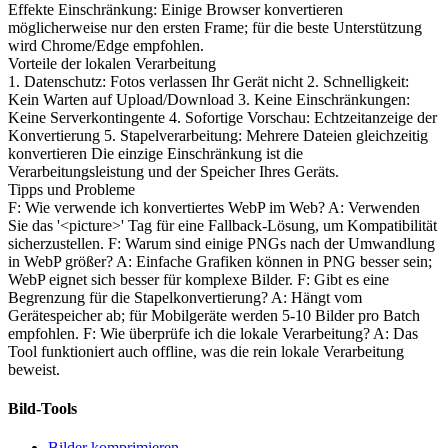
Effekte Einschränkung: Einige Browser konvertieren
möglicherweise nur den ersten Frame; für die beste Unterstützung
wird Chrome/Edge empfohlen.
Vorteile der lokalen Verarbeitung
1. Datenschutz: Fotos verlassen Ihr Gerät nicht 2. Schnelligkeit:
Kein Warten auf Upload/Download 3. Keine Einschränkungen:
Keine Serverkontingente 4. Sofortige Vorschau: Echtzeitanzeige der
Konvertierung 5. Stapelverarbeitung: Mehrere Dateien gleichzeitig
konvertieren Die einzige Einschränkung ist die
Verarbeitungsleistung und der Speicher Ihres Geräts.
Tipps und Probleme
F: Wie verwende ich konvertiertes WebP im Web? A: Verwenden
Sie das '<picture>' Tag für eine Fallback-Lösung, um Kompatibilität
sicherzustellen. F: Warum sind einige PNGs nach der Umwandlung
in WebP größer? A: Einfache Grafiken können in PNG besser sein;
WebP eignet sich besser für komplexe Bilder. F: Gibt es eine
Begrenzung für die Stapelkonvertierung? A: Hängt vom
Gerätespeicher ab; für Mobilgeräte werden 5-10 Bilder pro Batch
empfohlen. F: Wie überprüfe ich die lokale Verarbeitung? A: Das
Tool funktioniert auch offline, was die rein lokale Verarbeitung
beweist.
Bild-Tools
Bilder komprimieren