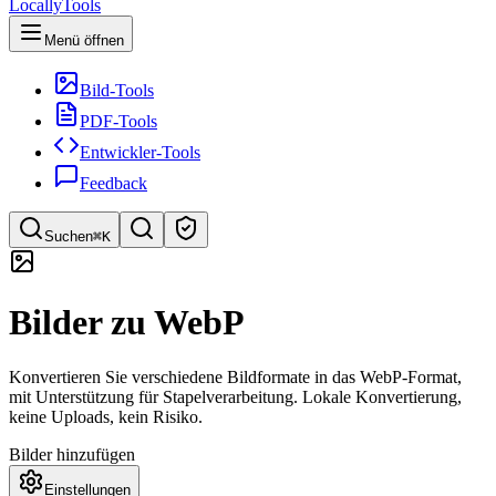
LocallyTools
Menü öffnen
Bild-Tools
PDF-Tools
Entwickler-Tools
Feedback
Suchen
⌘K
Tools suchen
Bilder zu WebP
Schnellsuche für Tools
Konvertieren Sie verschiedene Bildformate in das WebP-Format,
mit Unterstützung für Stapelverarbeitung. Lokale Konvertierung,
keine Uploads, kein Risiko.
Bilder hinzufügen
Einstellungen