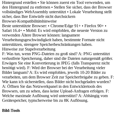
Hintergrund erstellen • Sie können zuerst ein Tool verwenden, um
den Hintergrund zu entfernen • Stellen Sie sicher, dass der Browser
vollständiges WebAssembly unterstützt • Lokale Verarbeitung stellt
sicher, dass Ihre Entwürfe nicht durchsickern
Browser-Kompatibilitätshinweise
Beste unterstützte Browser: • Chrome/Edge 91+ • Firefox 90+ •
Safari 16.4+ • Mobil: Es wird empfohlen, die neueste Version zu
verwenden Ältere Browser können: langsamere
Verarbeitungsgeschwindigkeit haben, bestimmte Formate nicht
unterstützen, strengere Speicherbeschränkungen haben.
Hinweise zur Stapelverarbeitung
F: Was tun, wenn PNG-Dateien zu groß sind? A: PNG unterstützt
verlustfreie Speicherung, daher sind die Dateien naturgemäß größer.
Erwägen Sie eine Konvertierung in JPEG (falls Transparenz nicht
benötigt wird). F: Wird der Browser bei der Verarbeitung vieler
Bilder langsam? A: Es wird empfohlen, jeweils 10-20 Bilder zu
verarbeiten, um dem Browser Zeit zur Speicherfreigabe zu geben. F:
Wie kann ich sicherstellen, dass Bilder nicht hochgeladen wurden?
A: Öffnen Sie das Netzwerkpanel in den Entwicklertools des
Browsers, um zu sehen, dass keine Upload-Anfragen erfolgen. F:
Welche maximale Auflösung wird unterstützt? A: Abhängig vom
Gerätespeicher, typischerweise bis zu 8K Auflösung.
Bild-Tools