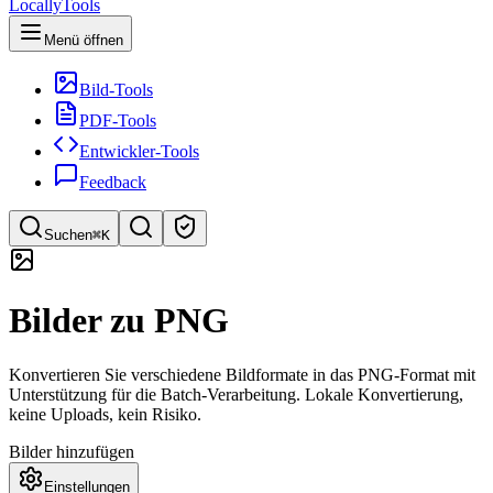
LocallyTools
Menü öffnen
Bild-Tools
PDF-Tools
Entwickler-Tools
Feedback
Suchen
⌘K
Tools suchen
Bilder zu PNG
Schnellsuche für Tools
Konvertieren Sie verschiedene Bildformate in das PNG-Format mit
Unterstützung für die Batch-Verarbeitung. Lokale Konvertierung,
keine Uploads, kein Risiko.
Bilder hinzufügen
Einstellungen