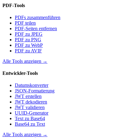
PDF-Tools
PDFs zusammenführen
PDF teilen
PDF-Seiten entfernen
PDF zu JPEG
PDF zu PNG
PDF zu WebP
PDF zu AVIF
Alle Tools anzeigen
→
Entwickler-Tools
Datumskonverter
JSON-Formatierung
JWT erstellen
JWT dekodieren
JWT validieren
UUID-Generator
Text zu Base64
Base64 zu Text
Alle Tools anzeigen
→