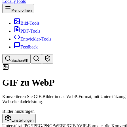
LocallyTools
Menü öffnen
Bild-Tools
PDF-Tools
Entwickler-Tools
Feedback
Suchen
⌘K
Tools suchen
GIF zu WebP
Schnellsuche für Tools
Konvertieren Sie GIF-Bilder in das WebP-Format, mit Unterstützung f
Webseitenladeleistung.
Bilder hinzufügen
Einstellungen
Unterstützt JPG/JPEG/PNG/WEBP/GIF/AVIF-Formate, die Konvertie