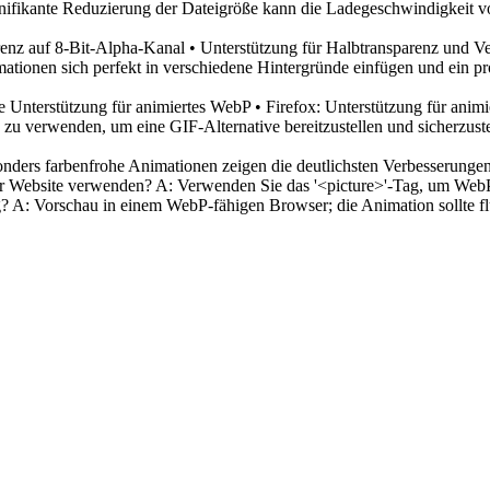
ifikante Reduzierung der Dateigröße kann die Ladegeschwindigkeit von
nz auf 8-Bit-Alpha-Kanal • Unterstützung für Halbtransparenz und Ve
ationen sich perfekt in verschiedene Hintergründe einfügen und ein prof
nterstützung für animiertes WebP • Firefox: Unterstützung für animie
u verwenden, um eine GIF-Alternative bereitzustellen und sicherzustel
onders farbenfrohe Animationen zeigen die deutlichsten Verbesserungen
er Website verwenden? A: Verwenden Sie das '<picture>'-Tag, um WebP pr
? A: Vorschau in einem WebP-fähigen Browser; die Animation sollte flü