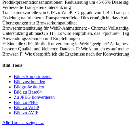
Produktpräsentationsanimationen: Reduzierung um 45-65% Diese sign
Verbesserte Transparenzunterstützung
Transparenzvorteile von GIF zu WebP: • Upgrade von 1-Bit-Transpare
Erzielung natürlicherer Transparenzeffekte Dies ermöglicht, dass Anim
Überlegungen zur Browserkompatibilität
Browserunterstützung für WebP-Animationen: • Chrome: Vollständige U
Unterstützung ab macOS 11+ Es wird empfohlen, das '<picture>'-Tag z
Anwendungsszenarien und Empfehlungen
F: Sind alle GIFs für die Konvertierung in WebP geeignet? A: Ja, bes
besserer Qualität und kleineren Dateien. F: Wie kann ich es auf mein
Browser. F: Wie überprüfe ich die Ergebnisse nach der Konvertierung
Bild-Tools
Bilder komprimieren
Bild zuschneiden
Bildgröße ändern
Bild zu Base64
Zu JPEG konvertieren
Bild zu PNG
Bild zu WebP
Bild zu AVIF
Alle Tools anzeigen
→