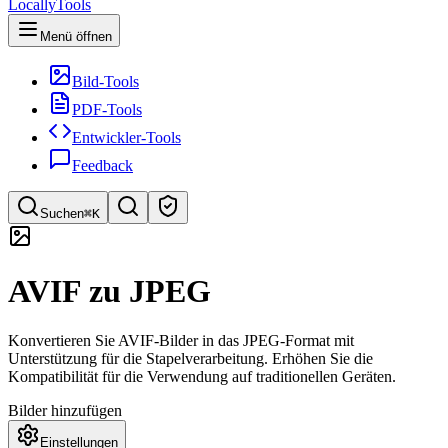
LocallyTools
Menü öffnen
Bild-Tools
PDF-Tools
Entwickler-Tools
Feedback
Suchen
⌘K
Tools suchen
AVIF zu JPEG
Schnellsuche für Tools
Konvertieren Sie AVIF-Bilder in das JPEG-Format mit
Unterstützung für die Stapelverarbeitung. Erhöhen Sie die
Kompatibilität für die Verwendung auf traditionellen Geräten.
Bilder hinzufügen
Einstellungen