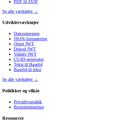
PDF til AVIF
Se alle værktøjer
→
Udviklerværktøjer
Datoomregner
JSON-formatering
Opret JWT
Dekod JWT
Valider JWT
UUID-generator
Tekst til Base64
Base64 til tekst
Se alle værktøjer
→
Politikker og vilkår
Privatlivspolitik
Brugsbetingelser
Ressourcer