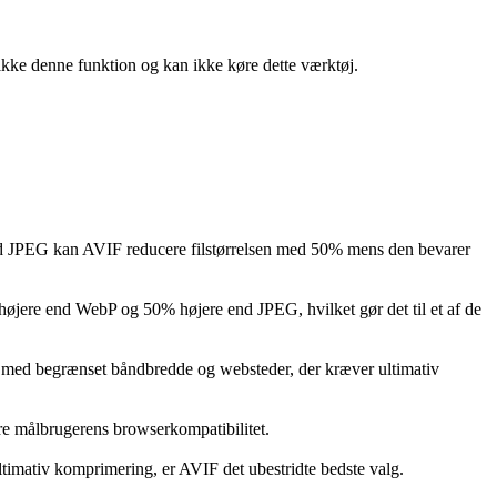
ikke denne funktion og kan ikke køre dette værktøj.
ed JPEG kan AVIF reducere filstørrelsen med 50% mens den bevarer
jere end WebP og 50% højere end JPEG, hvilket gør det til et af de
øer med begrænset båndbredde og websteder, der kræver ultimativ
re målbrugerens browserkompatibilitet.
timativ komprimering, er AVIF det ubestridte bedste valg.