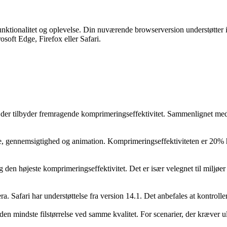
unktionalitet og oplevelse. Din nuværende browserversion understøtter 
soft Edge, Firefox eller Safari.
 der tilbyder fremragende komprimeringseffektivitet. Sammenlignet m
, gennemsigtighed og animation. Komprimeringseffektiviteten er 20% hø
 og den højeste komprimeringseffektivitet. Det er især velegnet til milj
Safari har understøttelse fra version 14.1. Det anbefales at kontrolle
 mindste filstørrelse ved samme kvalitet. For scenarier, der kræver ul