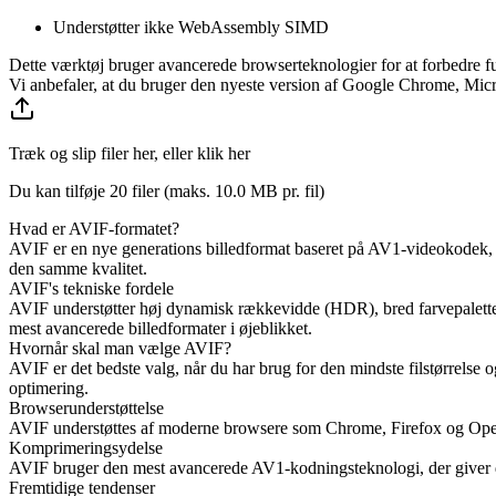
Understøtter ikke WebAssembly SIMD
Dette værktøj bruger avancerede browserteknologier for at forbedre f
Vi anbefaler, at du bruger den nyeste version af Google Chrome, Micro
Træk og slip filer her, eller klik her
Du kan tilføje 20 filer (maks.
10.0 MB
pr. fil)
Hvad er AVIF-formatet?
AVIF er en nye generations billedformat baseret på AV1-videokodek,
den samme kvalitet.
AVIF's tekniske fordele
AVIF understøtter høj dynamisk rækkevidde (HDR), bred farvepalette
mest avancerede billedformater i øjeblikket.
Hvornår skal man vælge AVIF?
AVIF er det bedste valg, når du har brug for den mindste filstørrelse
optimering.
Browserunderstøttelse
AVIF understøttes af moderne browsere som Chrome, Firefox og Opera. 
Komprimeringsydelse
AVIF bruger den mest avancerede AV1-kodningsteknologi, der giver den
Fremtidige tendenser