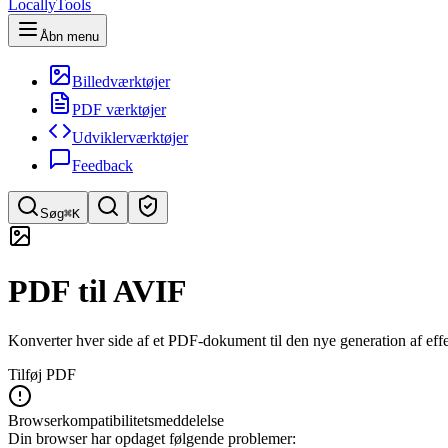
LocallyTools
Åbn menu
Billedværktøjer
PDF værktøjer
Udviklerværktøjer
Feedback
Søg
⌘K
Søg efter værktøjer
PDF til AVIF
Hurtig søgning efter værktøjer
Konverter hver side af et PDF-dokument til den nye generation af effe
Tilføj PDF
Browserkompatibilitetsmeddelelse
Din browser har opdaget følgende problemer: