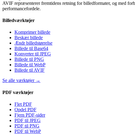
AVIF repræsenterer fremtidens retning for billedformater, og med forb
performancefordele.
Billedværktøjer
Komprimer billede
Beskær billede
Ændr billedstørrelse
Billede til Base64
Konverter til JPEG
Billede til PNG
Billede til WebP
Billede til AVIF
Se alle værktøjer
→
PDF værktøjer
Flet PDF
Opdel PDF
Fjern PDF-sider
PDF til JPEG
PDF til PNG
PDF til WebP