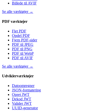
Billede til AVIF
Se alle værktøjer
→
PDF værktøjer
Flet PDF
Opdel PDF
Fjern PDF-sider
PDF til JPEG
PDF til PNG
PDF til WebP
PDF til AVIF
Se alle værktøjer
→
Udviklerværktøjer
Datoomregner
JSON-formatering
Opret JWT
Dekod JWT
Valider JWT
UUID-generator