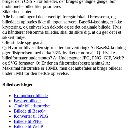
bruger det i CSS • For billeder, der bruges gentagne gange, bør
traditionelle billedfiler prioriteres
Sikkerhedsnoter
Alle behandlinger i dette værktøj foregår lokalt i browseren, og
billeddata uploades ikke til nogen servere. Base64-kodning er ikke
kryptering, og enhver kan dekode og se det originale billede. Hvis
du håndterer følsomme billeder, skal du sikre dig, at du gør det i et
sikkert miljø.
Ofte stillede spørgsmål
Q: Hvorfor bliver filen større efter konvertering? A: Base64-kodning
øger filstørrelsen med cirka 33%, hvilket er normalt. Q: Hvilke
billedformater understøttes? A: Understøtter JPG, PNG, GIF, WebP
og SVG formater. Q: Er der en filstørrelsesbegrænsning? A:
Maksimal filstørrelse er 10MB, men det anbefales at bruge billeder
under 1MB for den bedste oplevelse.
Billedværktøjer
Komprimer billede
Beskær billede
Ændr billedstørrelse
Billede til Base64
Konverter til JPEG
Billede til PNG
Billede til WebP