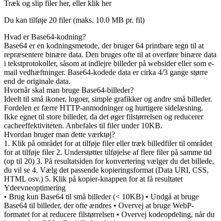
Træk og slip filer her, eller klik her
Du kan tilføje 20 filer (maks.
10.0 MB
pr. fil)
Hvad er Base64-kodning?
Base64 er en kodningsmetode, der bruger 64 printbare tegn til at
repræsentere binære data. Den bruges ofte til at overføre binære data
i tekstprotokoller, såsom at indlejre billeder på websider eller som e-
mail vedhæftninger. Base64-kodede data er cirka 4/3 gange større
end de originale data.
Hvornår skal man bruge Base64-billeder?
Ideelt til små ikoner, logoer, simple grafikker og andre små billeder.
Fordelen er færre HTTP-anmodninger og hurtigere sidelæsning.
Ikke egnet til store billeder, da det øger filstørrelsen og reducerer
cacheeffektiviteten. Anbefales til filer under 10KB.
Hvordan bruger man dette værktøj?
1. Klik på området for at tilføje filer eller træk billedfiler til området
for at tilføje filer 2. Understøtter tilføjelse af flere filer på samme tid
(op til 20) 3. På resultatsiden for konvertering vælger du det billede,
du vil se 4. Vælg det passende kopieringsformat (Data URI, CSS,
HTML osv.) 5. Klik på kopier-knappen for at få resultatet
Ydeevneoptimering
• Brug kun Base64 til små billeder (< 10KB) • Undgå at bruge
Base64 til billeder, der ofte ændres • Overvej at bruge WebP-
formatet for at reducere filstørrelsen • Overvej kodeopdeling, når du