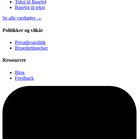
Tekst til Base64
Base64 til tekst
Se alle værktøjer
→
Politikker og vilkår
Privatlivspolitik
Brugsbetingelser
Ressourcer
Blog
Feedback