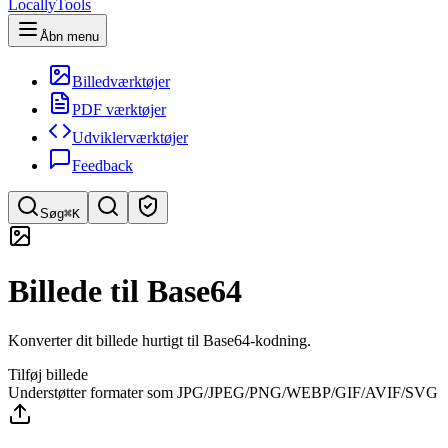
LocallyTools
Åbn menu
Billedværktøjer
PDF værktøjer
Udviklerværktøjer
Feedback
Søg
⌘K
Søg efter værktøjer
Billede til Base64
Hurtig søgning efter værktøjer
Konverter dit billede hurtigt til Base64-kodning.
Tilføj billede
Understøtter formater som JPG/JPEG/PNG/WEBP/GIF/AVIF/SVG