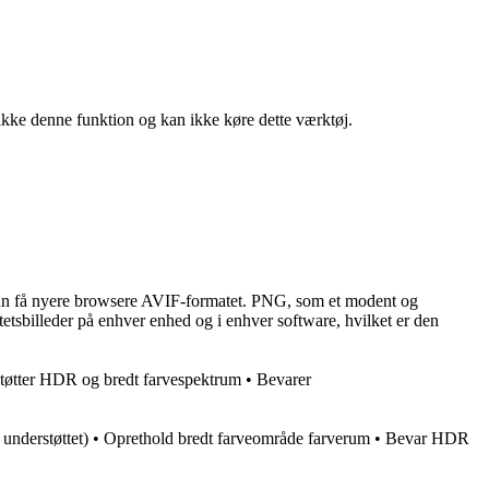
ikke denne funktion og kan ikke køre dette værktøj.
r kun få nyere browsere AVIF-formatet. PNG, som et modent og
tetsbilleder på enhver enhed og i enhver software, hvilket er den
støtter HDR og bredt farvespektrum • Bevarer
s understøttet) • Oprethold bredt farveområde farverum • Bevar HDR