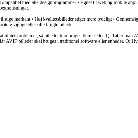
• Kompatibel med alle designprogrammer • Egnet til web og mobile applik
sbegrænsninger.
l stige markant • Høj kvalitetsbilleder stiger mere tydeligt • Gennemsigti
tere vigtige eller ofte brugte billeder.
bilitetsproblemer, så billeder kan bruges flere steder. Q: Taber man A
: Når AVIF-billeder skal bruges i traditionel software eller enheder. 