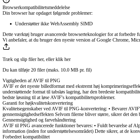
Browserkompatibilitetsmeddelelse
Din browser har opdaget følgende problemer:
Understøtter ikke WebAssembly SIMD
Dette værktøj bruger avancerede browserteknologier for at forbedre f
Vi anbefaler, at du bruger den nyeste version af Google Chrome, Micro
Træk og slip filer her, eller klik her
Du kan tilføje 20 filer (maks.
10.0 MB
pr. fil)
Vigtigheden af AVIF til PNG
AVIF er det nyeste billedformat med ekstremt høj komprimeringseffek
understøttende format til tabsløs lagring, har den bredeste kompatibil
bedste løsning til at løse AVIF's kompatibilitetsproblemer.
Garanti for højkvalitetskonvertering
Kvalitetsegenskaber ved AVIF til PNG-konvertering: • Bevarer AVIF's
gennemsigtighedseffekten Selvom filerne bliver større, sikrer det den be
Gennemsigtighed og farvehåndtering
AVIF til PNG avancerede funktioner bevares: • Fuldt bevarelse af Al
information (inden for understøttelsesområdet) Dette sikrer, at de ko
Forbedret kompatibilitet