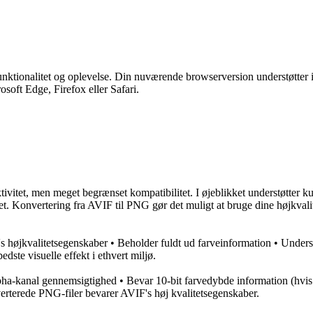
unktionalitet og oplevelse. Din nuværende browserversion understøtter 
soft Edge, Firefox eller Safari.
tivitet, men meget begrænset kompatibilitet. I øjeblikket understøtte
itet. Konvertering fra AVIF til PNG gør det muligt at bruge dine højkvali
 højkvalitetsegenskaber • Beholder fuldt ud farveinformation • Under
dste visuelle effekt i ethvert miljø.
pha-kanal gennemsigtighed • Bevar 10-bit farvedybde information (hvi
nverterede PNG-filer bevarer AVIF's høj kvalitetsegenskaber.