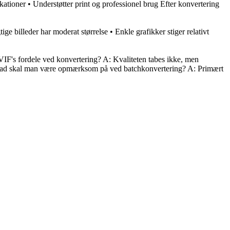
ationer • Understøtter print og professionel brug Efter konvertering
ge billeder har moderat størrelse • Enkle grafikker stiger relativt
VIF's fordele ved konvertering? A: Kvaliteten tabes ikke, men
Q: Hvad skal man være opmærksom på ved batchkonvertering? A: Primært