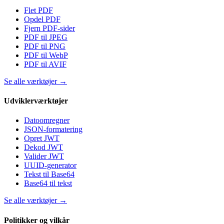
Flet PDF
Opdel PDF
Fjern PDF-sider
PDF til JPEG
PDF til PNG
PDF til WebP
PDF til AVIF
Se alle værktøjer
→
Udviklerværktøjer
Datoomregner
JSON-formatering
Opret JWT
Dekod JWT
Valider JWT
UUID-generator
Tekst til Base64
Base64 til tekst
Se alle værktøjer
→
Politikker og vilkår