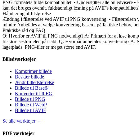
PNG-formatets fulde kompatibilitet: • Understøtter alle billedvisere 
kan det bruges overalt, fuldstændigt løsning på AVIF's kompatibilitet
Håndtering af filstørrelse
Ændring i filstørrelse ved AVIF til PNG konvertering: • Filstørrelsen vi
mindre Anbefales at vælge konvertering baseret på faktiske behov, priori
Praktiske råd og FAQ
Q: Hvorfor er AVIF til PNG nødvendigt? A: Primært for at løse kompati
filstørrelsesfordelen går tabt. Q: Hvornår anbefales konvertering? A
lagerplads, PNG-filer er meget større end AVIF.
Billedværktøjer
Komprimer billede
Beskær billede
Ændr billedstørrelse
Billede til Base64
Konverter til JPEG
Billede til PNG
Billede til WebP
Billede til AVIF
Se alle værktøjer
→
PDF værktøjer