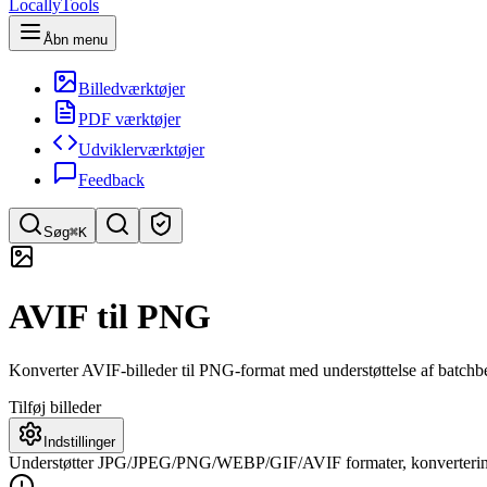
LocallyTools
Åbn menu
Billedværktøjer
PDF værktøjer
Udviklerværktøjer
Feedback
Søg
⌘K
Søg efter værktøjer
AVIF til PNG
Hurtig søgning efter værktøjer
Konverter AVIF-billeder til PNG-format med understøttelse af batchbe
Tilføj billeder
Indstillinger
Understøtter JPG/JPEG/PNG/WEBP/GIF/AVIF formater, konverteringen s