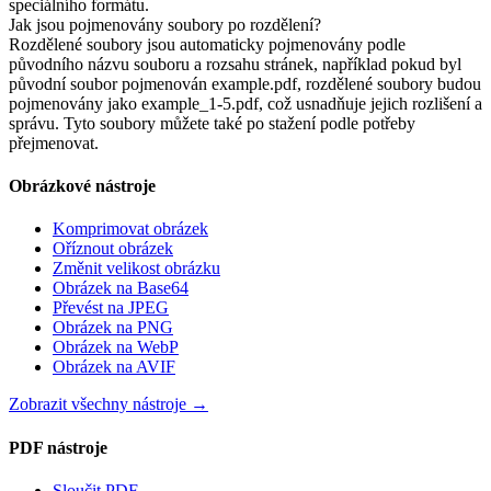
speciálního formátu.
Jak jsou pojmenovány soubory po rozdělení?
Rozdělené soubory jsou automaticky pojmenovány podle
původního názvu souboru a rozsahu stránek, například pokud byl
původní soubor pojmenován example.pdf, rozdělené soubory budou
pojmenovány jako example_1-5.pdf, což usnadňuje jejich rozlišení a
správu. Tyto soubory můžete také po stažení podle potřeby
přejmenovat.
Obrázkové nástroje
Komprimovat obrázek
Oříznout obrázek
Změnit velikost obrázku
Obrázek na Base64
Převést na JPEG
Obrázek na PNG
Obrázek na WebP
Obrázek na AVIF
Zobrazit všechny nástroje
→
PDF nástroje
Sloučit PDF