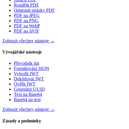
Rozdělit PDF
Odstranit stránky PDF
PDF na JPEG
PDF na PNG
PDF na WebP
PDF na AVIF
Zobrazit všechny nástroje
→
Vývojářské nástroje
Převodník dat
Formátování JSON
Vytvořit JWT
Dekódovat JWT
Ověřit JWT
Generátor UUID
Text na Base64
Base64 na text
Zobrazit všechny nástroje
→
Zásady a podmínky