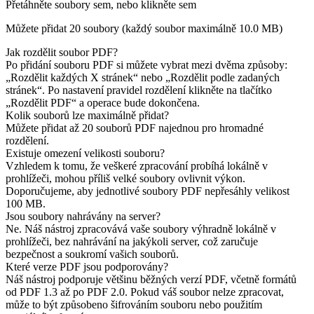
Přetáhněte soubory sem, nebo klikněte sem
Můžete přidat 20 soubory (každý soubor maximálně
10.0 MB
)
Jak rozdělit soubor PDF?
Po přidání souboru PDF si můžete vybrat mezi dvěma způsoby:
„Rozdělit každých X stránek“ nebo „Rozdělit podle zadaných
stránek“. Po nastavení pravidel rozdělení klikněte na tlačítko
„Rozdělit PDF“ a operace bude dokončena.
Kolik souborů lze maximálně přidat?
Můžete přidat až 20 souborů PDF najednou pro hromadné
rozdělení.
Existuje omezení velikosti souboru?
Vzhledem k tomu, že veškeré zpracování probíhá lokálně v
prohlížeči, mohou příliš velké soubory ovlivnit výkon.
Doporučujeme, aby jednotlivé soubory PDF nepřesáhly velikost
100 MB.
Jsou soubory nahrávány na server?
Ne. Náš nástroj zpracovává vaše soubory výhradně lokálně v
prohlížeči, bez nahrávání na jakýkoli server, což zaručuje
bezpečnost a soukromí vašich souborů.
Které verze PDF jsou podporovány?
Náš nástroj podporuje většinu běžných verzí PDF, včetně formátů
od PDF 1.3 až po PDF 2.0. Pokud váš soubor nelze zpracovat,
může to být způsobeno šifrováním souboru nebo použitím