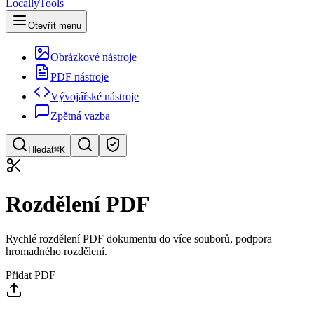
LocallyTools
Otevřít menu
Obrázkové nástroje
PDF nástroje
Vývojářské nástroje
Zpětná vazba
Hledat
⌘K
Hledat nástroje
Rozdělení PDF
Rychlé vyhledávání nástrojů
Rychlé rozdělení PDF dokumentu do více souborů, podpora
hromadného rozdělení.
Přidat PDF