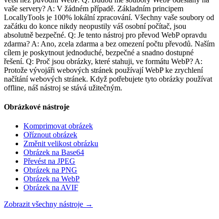
vaše servery? A: V žádném případě. Základním principem
LocallyTools je 100% lokální zpracování. Všechny vaše soubory od
začátku do konce nikdy neopustily váš osobní počítač, jsou
absolutně bezpečné. Q: Je tento nástroj pro převod WebP opravdu
zdarma? A: Ano, zcela zdarma a bez omezení počtu převodů. Naším
cílem je poskytnout jednoduché, bezpečné a snadno dostupné
řešení. Q: Proč jsou obrázky, které stahuji, ve formátu WebP? A:
Protože vývojáři webových stránek používají WebP ke zrychlení
načítání webových stránek. Když potřebujete tyto obrázky používat
offline, náš nástroj se stává užitečným.
Obrázkové nástroje
Komprimovat obrázek
Oříznout obrázek
Změnit velikost obrázku
Obrázek na Base64
Převést na JPEG
Obrázek na PNG
Obrázek na WebP
Obrázek na AVIF
Zobrazit všechny nástroje
→