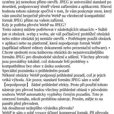
systémy jej nemohou přímo otevřít. JPEG je univerzální standard po
desetiletí, podporovaný téměř všemi zařízeními a aplikacemi. Hlavní
hodnota tohoto nástroje spočívá v tom, že vám poskytuje most, který
vám umožní bezpečně převést WebP na všeobecně kompatibilní
formát JPEG přímo na vašem zařízení.
Kdy je potřeba převést WebP na JPEG?
Tento nástroj můžete potřebovat v následujících situacích: • Stáhli
jste si obrázek .webp z webu, ale váš počítačový prohlížeč obrázků
nebo editor obrázků jej nemůže otevřít. • Potřebujete použít obrázek
v aplikaci nebo na platformě, která nepodporuje formát WebP
(například některé editory dokumentů nebo prezentační software). •
Chcete sjednotit svou knihovnu obrázků do nejuniverzálnějšího
formátu JPEG pro dlouhodobé uložení a sdílení. Všechny převody
jsou prováděny lokálně, což dokonale řeší problémy s
kompatibilitou bez obav z úniku soukromí.
Speciální poznámka o průhledném pozadí
Některé obrázky WebP podporují průhledné pozadí, což je jejich
velká výhoda. Ale pozor, standard formátu JPEG sám o sobě
【nepodporuje】 žádné průhledné efekty. Proto při použití tohoto
nástroje pro převod budou všechny průhledné oblasti v původním
souboru WebP automaticky vyplněny černým pozadím. Toto je
omezení formátu, nikoli problému nástroje. Prosím, mějte to na
paměti před převodem.
Jak dosáhnout nejlepšího výsledku převodu?
WebP je sám o sobě vysoce účinný kompresní formát. Při převodu