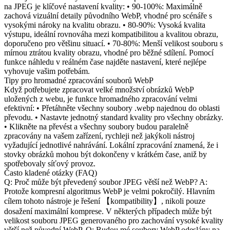
na JPEG je klíčové nastavení kvality: • 90-100%: Maximálně
zachová vizuální detaily původního WebP, vhodné pro scénáře s
vysokými nároky na kvalitu obrazu. • 80-90%: Vysoká kvalita
výstupu, ideální rovnováha mezi kompatibilitou a kvalitou obrazu,
doporučeno pro většinu situací. • 70-80%: Menší velikost souboru s
mírnou ztrátou kvality obrazu, vhodné pro běžné sdílení. Pomocí
funkce náhledu v reálném čase najděte nastavení, které nejlépe
vyhovuje vašim potřebám.
Tipy pro hromadné zpracování souborů WebP
Když potřebujete zpracovat velké množství obrázků WebP
uložených z webu, je funkce hromadného zpracování velmi
efektivní: • Přetáhněte všechny soubory .webp najednou do oblasti
převodu. • Nastavte jednotný standard kvality pro všechny obrázky.
• Klikněte na převést a všechny soubory budou paralelně
zpracovány na vašem zařízení, rychleji než jakýkoli nástroj
vyžadující jednotlivé nahrávání. Lokální zpracování znamená, že i
stovky obrázků mohou být dokončeny v krátkém čase, aniž by
spotřebovaly síťový provoz.
Často kladené otázky (FAQ)
Q: Proč může být převedený soubor JPEG větší než WebP? A:
Protože kompresní algoritmus WebP je velmi pokročilý. Hlavním
cílem tohoto nástroje je řešení 【kompatibility】, nikoli pouze
dosažení maximální komprese. V některých případech může být
velikost souboru JPEG generovaného pro zachování vysoké kvality
větší než původní WebP. Q: Budou mé soubory WebP odeslány na