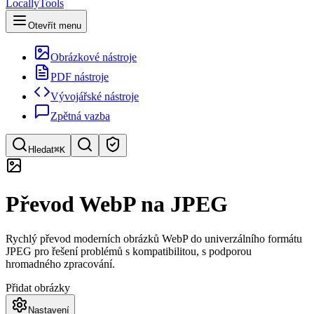
LocallyTools
Otevřít menu
Obrázkové nástroje
PDF nástroje
Vývojářské nástroje
Zpětná vazba
Hledat
⌘K
Hledat nástroje
Převod WebP na JPEG
Rychlé vyhledávání nástrojů
Rychlý převod moderních obrázků WebP do univerzálního formátu
JPEG pro řešení problémů s kompatibilitou, s podporou
hromadného zpracování.
Přidat obrázky
Nastavení