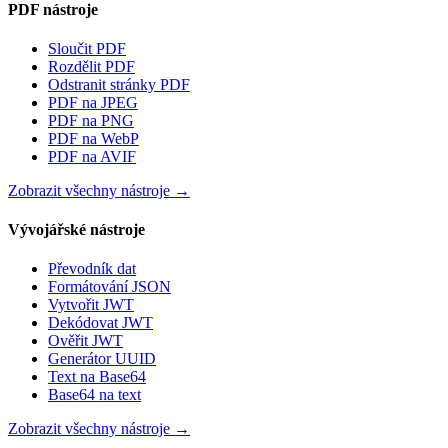
PDF nástroje
Sloučit PDF
Rozdělit PDF
Odstranit stránky PDF
PDF na JPEG
PDF na PNG
PDF na WebP
PDF na AVIF
Zobrazit všechny nástroje
→
Vývojářské nástroje
Převodník dat
Formátování JSON
Vytvořit JWT
Dekódovat JWT
Ověřit JWT
Generátor UUID
Text na Base64
Base64 na text
Zobrazit všechny nástroje
→