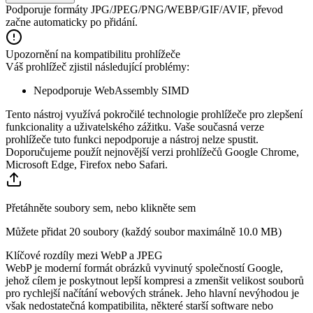
Podporuje formáty JPG/JPEG/PNG/WEBP/GIF/AVIF, převod
začne automaticky po přidání.
Upozornění na kompatibilitu prohlížeče
Váš prohlížeč zjistil následující problémy:
Nepodporuje WebAssembly SIMD
Tento nástroj využívá pokročilé technologie prohlížeče pro zlepšení
funkcionality a uživatelského zážitku. Vaše současná verze
prohlížeče tuto funkci nepodporuje a nástroj nelze spustit.
Doporučujeme použít nejnovější verzi prohlížečů Google Chrome,
Microsoft Edge, Firefox nebo Safari.
Přetáhněte soubory sem, nebo klikněte sem
Můžete přidat 20 soubory (každý soubor maximálně
10.0 MB
)
Klíčové rozdíly mezi WebP a JPEG
WebP je moderní formát obrázků vyvinutý společností Google,
jehož cílem je poskytnout lepší kompresi a zmenšit velikost souborů
pro rychlejší načítání webových stránek. Jeho hlavní nevýhodou je
však nedostatečná kompatibilita, některé starší software nebo