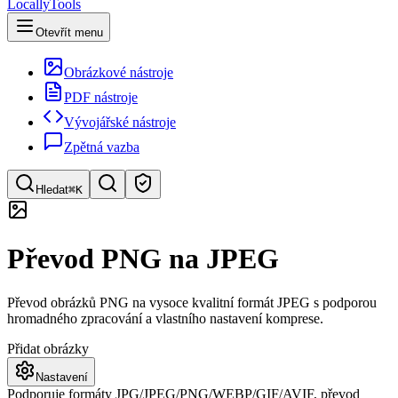
LocallyTools
Otevřít menu
Obrázkové nástroje
PDF nástroje
Vývojářské nástroje
Zpětná vazba
Hledat
⌘K
Hledat nástroje
Převod PNG na JPEG
Rychlé vyhledávání nástrojů
Převod obrázků PNG na vysoce kvalitní formát JPEG s podporou
hromadného zpracování a vlastního nastavení komprese.
Přidat obrázky
Nastavení
Podporuje formáty JPG/JPEG/PNG/WEBP/GIF/AVIF, převod