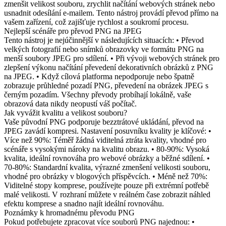
zmenšit velikost souboru, zrychlit načítání webových stránek nebo
usnadnit odesílání e-mailem. Tento nástroj provádí převod přímo na
vašem zařízení, což zajišťuje rychlost a soukromí procesu.
Nejlepší scénáře pro převod PNG na JPEG
Tento nástroj je nejúčinnější v následujících situacích: • Převod
velkých fotografií nebo snímků obrazovky ve formátu PNG na
menší soubory JPEG pro sdílení. • Při vývoji webových stránek pro
zlepšení výkonu načítání převedení dekorativních obrázků z PNG
na JPEG. • Když cílová platforma nepodporuje nebo špatně
zobrazuje průhledné pozadí PNG, převedení na obrázek JPEG s
černým pozadím. Všechny převody probíhají lokálně, vaše
obrazová data nikdy neopustí váš počítač.
Jak vyvážit kvalitu a velikost souboru?
Vaše původní PNG podporuje bezztrátové ukládání, převod na
JPEG zavádí kompresi. Nastavení posuvníku kvality je klíčové: •
Více než 90%: Téměř žádná viditelná ztráta kvality, vhodné pro
scénáře s vysokými nároky na kvalitu obrazu. • 80-90%: Vysoká
kvalita, ideální rovnováha pro webové obrázky a běžné sdílení. •
70-80%: Standardní kvalita, výrazné zmenšení velikosti souboru,
vhodné pro obrázky v blogových příspěvcích. • Méně než 70%:
Viditelné stopy komprese, používejte pouze při extrémní potřebě
malé velikosti. V rozhraní můžete v reálném čase zobrazit náhled
efektu komprese a snadno najít ideální rovnováhu.
Poznámky k hromadnému převodu PNG
Pokud potřebujete zpracovat více souborů PNG najednou: •