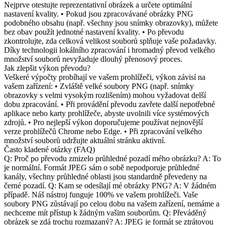
Nejprve otestujte reprezentativní obrázek a určete optimální
nastavení kvality. • Pokud jsou zpracovávané obrázky PNG
podobného obsahu (např. všechny jsou snímky obrazovky), můžete
bez obav použít jednotné nastavení kvality. • Po převodu
zkontrolujte, zda celková velikost souborů splňuje vaše požadavky.
Díky technologii lokálního zpracování i hromadný převod velkého
množství souborů nevyžaduje dlouhý přenosový proces.
Jak zlepšit výkon převodu?
Veškeré výpočty probíhají ve vašem prohlížeči, výkon závisí na
vašem zařízení: • Zvláště velké soubory PNG (např. snímky
obrazovky s velmi vysokým rozlišením) mohou vyžadovat delší
dobu zpracování. • Při provádění převodu zavřete další nepotřebné
aplikace nebo karty prohlížeče, abyste uvolnili více systémových
zdrojů. • Pro nejlepší výkon doporučujeme používat nejnovější
verze prohlížečů Chrome nebo Edge. • Při zpracování velkého
množství souborů udržujte aktuální stránku aktivní.
Často kladené otázky (FAQ)
Q: Proč po převodu zmizelo průhledné pozadí mého obrázku? A: To
je normální. Formát JPEG sám o sobě nepodporuje průhledné
kanály, všechny průhledné oblasti jsou standardně převedeny na
černé pozadí. Q: Kam se odesílají mé obrázky PNG? A: V žádném
případě. Náš nástroj funguje 100% ve vašem prohlížeči. Vaše
soubory PNG zůstávají po celou dobu na vašem zařízení, nemáme a
nechceme mít přístup k žádným vašim souborům. Q: Převáděný
obrázek se zdá trochu rozmazaný? A: JPEG je formát se ztrátovou