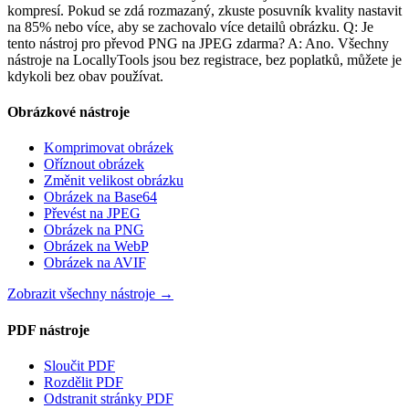
kompresí. Pokud se zdá rozmazaný, zkuste posuvník kvality nastavit
na 85% nebo více, aby se zachovalo více detailů obrázku. Q: Je
tento nástroj pro převod PNG na JPEG zdarma? A: Ano. Všechny
nástroje na LocallyTools jsou bez registrace, bez poplatků, můžete je
kdykoli bez obav používat.
Obrázkové nástroje
Komprimovat obrázek
Oříznout obrázek
Změnit velikost obrázku
Obrázek na Base64
Převést na JPEG
Obrázek na PNG
Obrázek na WebP
Obrázek na AVIF
Zobrazit všechny nástroje
→
PDF nástroje
Sloučit PDF
Rozdělit PDF
Odstranit stránky PDF