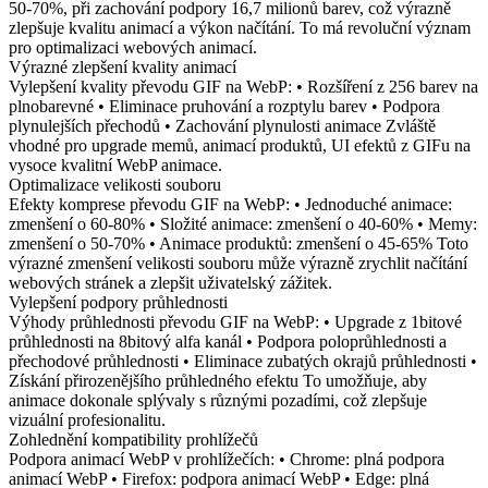
50-70%, při zachování podpory 16,7 milionů barev, což výrazně
zlepšuje kvalitu animací a výkon načítání. To má revoluční význam
pro optimalizaci webových animací.
Výrazné zlepšení kvality animací
Vylepšení kvality převodu GIF na WebP: • Rozšíření z 256 barev na
plnobarevné • Eliminace pruhování a rozptylu barev • Podpora
plynulejších přechodů • Zachování plynulosti animace Zvláště
vhodné pro upgrade memů, animací produktů, UI efektů z GIFu na
vysoce kvalitní WebP animace.
Optimalizace velikosti souboru
Efekty komprese převodu GIF na WebP: • Jednoduché animace:
zmenšení o 60-80% • Složité animace: zmenšení o 40-60% • Memy:
zmenšení o 50-70% • Animace produktů: zmenšení o 45-65% Toto
výrazné zmenšení velikosti souboru může výrazně zrychlit načítání
webových stránek a zlepšit uživatelský zážitek.
Vylepšení podpory průhlednosti
Výhody průhlednosti převodu GIF na WebP: • Upgrade z 1bitové
průhlednosti na 8bitový alfa kanál • Podpora poloprůhlednosti a
přechodové průhlednosti • Eliminace zubatých okrajů průhlednosti •
Získání přirozenějšího průhledného efektu To umožňuje, aby
animace dokonale splývaly s různými pozadími, což zlepšuje
vizuální profesionalitu.
Zohlednění kompatibility prohlížečů
Podpora animací WebP v prohlížečích: • Chrome: plná podpora
animací WebP • Firefox: podpora animací WebP • Edge: plná