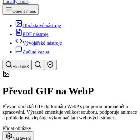
LocallyTools
Otevřít menu
Obrázkové nástroje
PDF nástroje
Vývojářské nástroje
Zpětná vazba
Hledat
⌘K
Hledat nástroje
Převod GIF na WebP
Rychlé vyhledávání nástrojů
Převod obrázků GIF do formátu WebP s podporou hromadného
zpracování. Výrazně zmenšuje velikost souboru, podporuje animace
a průhlednost, zlepšuje výkon načítání webových stránek.
Přidat obrázky
Nastavení