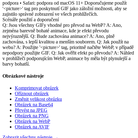
podpora • Safari: podpora od macOS 11+ Doporučujeme použít
'<picture>' tag pro poskytnutí GIF jako záložní možnosti, aby se
zajistilo správné zobrazení ve všech prohlížečích.
Scénáře použití a doporučení
Q: Jsou všechny GIFy vhodné pro převod na WebP? A: Ano,
zejména barevně bohaté animace, kde je efekt převodu
nejvýraznější. Q: Bude zachována animace? A: Ano, plně
zachována, s lepší kvalitou a menším souborem. Q: Jak použít na
webu? A: Použijte '<picture>' tag, prioritně načtěte WebP, v případě
nepodpory použijte GIF. Q: Jak ověřit efekt po převodu? A: Náhled
v prohlížeči podporujícím WebP, animace by měla být plynulejší a
barvy bohatší.
Obrázkové nástroje
Komprimovat obrázek
Oříznout obrázek
Změnit velikost obrázku
Obrázek na Base64
Převést na JPEG
Obrázek na PNG
Obrázek na WebP
Obrázek na AVIF
Zobrazit všechny nástroje
→