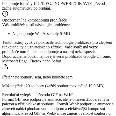
Podporuje formáty JPG/JPEG/PNG/WEBP/GIF/AVIF, převod
začne automaticky po přidání.
Upozornění na kompatibilitu prohlížeče
Váš prohlížeč zjistil následující problémy:
Nepodporuje WebAssembly SIMD
Tento nástroj využívá pokročilé technologie prohlížeče pro zlepšení
funkcionality a uživatelského zážitku. Vaše současná verze
prohlížeče tuto funkci nepodporuje a nástroj nelze spustit.
Doporučujeme použít nejnovější verzi prohlížečů Google Chrome,
Microsoft Edge, Firefox nebo Safari.
Přetáhněte soubory sem, nebo klikněte sem
Můžete přidat 20 soubory (každý soubor maximálně
10.0 MB
)
Revoluční vylepšení převodu GIF na WebP
Formát GIF sice podporuje animace, ale je omezen 256barevným
paletou a větší velikostí souboru. Formát WebP podporuje animace a
zároveň nabízí plnobarevnou podporu a efektivnější kompresní
algoritmus. Převod GIF na WebP může zmenšit velikost souboru o