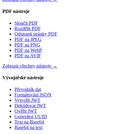
PDF nástroje
Sloučit PDF
Rozdělit PDF
Odstranit stránky PDF
PDF na JPEG
PDF na PNG
PDF na WebP
PDF na AVIF
Zobrazit všechny nástroje
→
Vývojářské nástroje
Převodník dat
Formátování JSON
Vytvořit JWT
Dekódovat JWT
Ověřit JWT
Generátor UUID
Text na Base64
Base64 na text