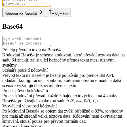
Kódovat na Base64
Vyměnit
Base64
Princip převodu textu na Base64
Kódování Base64 je schéma kódování, které převádí textová data na
sadu 64 znaků, zajišťující bezpečný přenos textu mezi různými
systémy.
Scénáře použití kódování
Převod textu na Base64 je běžně používán pro přenos dat API,
ukládání konfiguračních souborů, kódování obsahu e-mailů a další
scénáře vyžadující bezpečný přenos textu.
Proces převodu kódování
Proces kódování převádí každé 3 bajty textových dat na 4 znaky
Base64, používající znakovou sadu A-Z, a-z, 0-9, +, /.
Vysvětlení vlastností kódování
Po kódování Base64 se objem dat zvýší přibližně o 33%, je vhodný
pro malá až středně velká textová data. Kódování není ekvivalentní
šifrování, slouží pouze pro převod formátu dat.
Podpora vícejazyčnosti