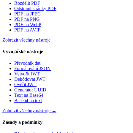
Rozdělit PDF
Odstranit stránky PDF
PDF na JPEG
PDF na PNG
PDF na WebP
PDF na AVIF
Zobrazit všechny nástroje
→
Vývojářské nástroje
Převodník dat
Formátování JSON
Vytvořit JWT
Dekódovat JWT
Ověřit JWT
Generátor UUID
Text na Base64
Base64 na text
Zobrazit všechny nástroje
→
Zásady a podmínky