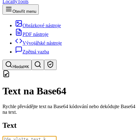
LocallyTools
Otevřít menu
Obrázkové nástroje
PDF nástroje
Vývojářské nástroje
Zpětná vazba
Hledat
⌘K
Hledat nástroje
Text na Base64
Rychlé vyhledávání nástrojů
Rychle převádějte text na Base64 kódování nebo dekódujte Base64
na text.
Text