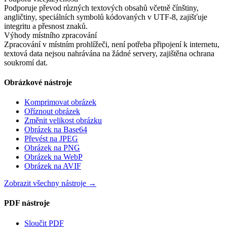
Podporuje převod různých textových obsahů včetně čínštiny,
angličtiny, speciálních symbolů kódovaných v UTF-8, zajišťuje
integritu a přesnost znaků.
Výhody místního zpracování
Zpracování v místním prohlížeči, není potřeba připojení k internetu,
textová data nejsou nahrávána na žádné servery, zajištěna ochrana
soukromí dat.
Obrázkové nástroje
Komprimovat obrázek
Oříznout obrázek
Změnit velikost obrázku
Obrázek na Base64
Převést na JPEG
Obrázek na PNG
Obrázek na WebP
Obrázek na AVIF
Zobrazit všechny nástroje
→
PDF nástroje
Sloučit PDF