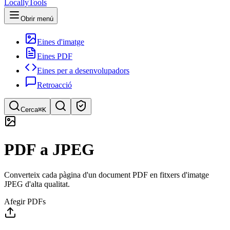
LocallyTools
Obrir menú
Eines d'imatge
Eines PDF
Eines per a desenvolupadors
Retroacció
Cerca
⌘K
Cerca eines
PDF a JPEG
Cerca ràpida d'eines
Converteix cada pàgina d'un document PDF en fitxers d'imatge
JPEG d'alta qualitat.
Afegir PDFs