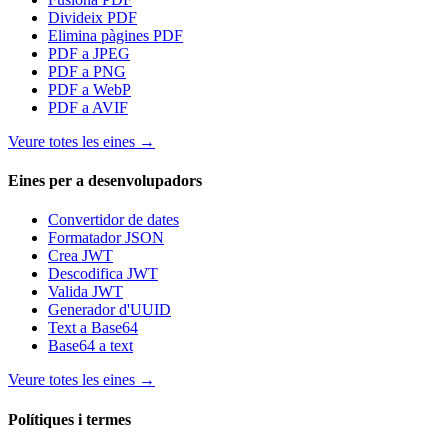
Divideix PDF
Elimina pàgines PDF
PDF a JPEG
PDF a PNG
PDF a WebP
PDF a AVIF
Veure totes les eines
→
Eines per a desenvolupadors
Convertidor de dates
Formatador JSON
Crea JWT
Descodifica JWT
Valida JWT
Generador d'UUID
Text a Base64
Base64 a text
Veure totes les eines
→
Polítiques i termes