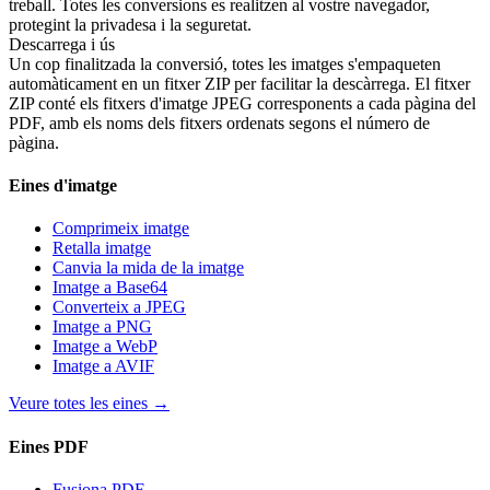
treball. Totes les conversions es realitzen al vostre navegador,
protegint la privadesa i la seguretat.
Descarrega i ús
Un cop finalitzada la conversió, totes les imatges s'empaqueten
automàticament en un fitxer ZIP per facilitar la descàrrega. El fitxer
ZIP conté els fitxers d'imatge JPEG corresponents a cada pàgina del
PDF, amb els noms dels fitxers ordenats segons el número de
pàgina.
Eines d'imatge
Comprimeix imatge
Retalla imatge
Canvia la mida de la imatge
Imatge a Base64
Converteix a JPEG
Imatge a PNG
Imatge a WebP
Imatge a AVIF
Veure totes les eines
→
Eines PDF
Fusiona PDF