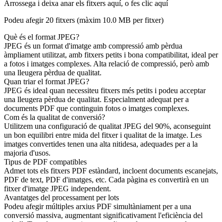
Arrossega i deixa anar els fitxers aquí, o fes clic aquí
Podeu afegir 20 fitxers (màxim
10.0 MB
per fitxer)
Què és el format JPEG?
JPEG és un format d'imatge amb compressió amb pèrdua
àmpliament utilitzat, amb fitxers petits i bona compatibilitat, ideal per
a fotos i imatges complexes. Alta relació de compressió, però amb
una lleugera pèrdua de qualitat.
Quan triar el format JPEG?
JPEG és ideal quan necessiteu fitxers més petits i podeu acceptar
una lleugera pèrdua de qualitat. Especialment adequat per a
documents PDF que continguin fotos o imatges complexes.
Com és la qualitat de conversió?
Utilitzem una configuració de qualitat JPEG del 90%, aconseguint
un bon equilibri entre mida del fitxer i qualitat de la imatge. Les
imatges convertides tenen una alta nitidesa, adequades per a la
majoria d'usos.
Tipus de PDF compatibles
Admet tots els fitxers PDF estàndard, incloent documents escanejats,
PDF de text, PDF d'imatges, etc. Cada pàgina es convertirà en un
fitxer d'imatge JPEG independent.
Avantatges del processament per lots
Podeu afegir múltiples arxius PDF simultàniament per a una
conversió massiva, augmentant significativament l'eficiència del