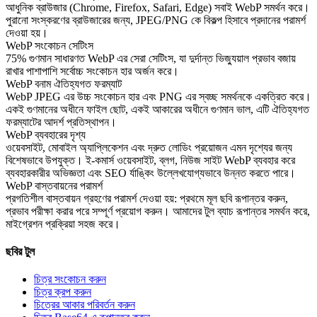
আধুনিক ব্রাউজার (Chrome, Firefox, Safari, Edge) সবাই WebP সমর্থন করে।
পুরানো সংস্করণের ব্রাউজারের জন্য, JPEG/PNG কে বিকল্প হিসাবে প্রদানের পরামর্শ
দেওয়া হয়।
WebP সংকোচন সেটিংস
75% গুণমান সাধারণত WebP এর সেরা সেটিংস, যা দুর্দান্ত ভিজ্যুয়াল প্রভাব বজায়
রাখার পাশাপাশি সর্বোচ্চ সংকোচন হার অর্জন করে।
WebP বনাম ঐতিহ্যগত ফরম্যাট
WebP JPEG এর উচ্চ সংকোচন হার এবং PNG এর স্বচ্ছ সমর্থনকে একত্রিত করে।
একই গুণমানের অধীনে ফাইল ছোট, একই আকারের অধীনে গুণমান ভাল, এটি ঐতিহ্যগত
ফরম্যাটের আদর্শ প্রতিস্থাপন।
WebP ব্যবহারের দৃশ্য
ওয়েবসাইট, মোবাইল অ্যাপ্লিকেশন এবং দ্রুত লোডিং প্রয়োজন এমন দৃশ্যের জন্য
বিশেষভাবে উপযুক্ত। ই-কমার্স ওয়েবসাইট, ব্লগ, নিউজ সাইট WebP ব্যবহার করে
ব্যবহারকারীর অভিজ্ঞতা এবং SEO র্যাঙ্কিং উল্লেখযোগ্যভাবে উন্নত করতে পারে।
WebP বাস্তবায়নের পরামর্শ
প্রগতিশীল বাস্তবায়ন গ্রহণের পরামর্শ দেওয়া হয়: প্রথমে মূল ছবি রূপান্তর করুন,
প্রভাব পরীক্ষা করার পরে সম্পূর্ণ প্রয়োগ করুন। আমাদের টুল ব্যাচ রূপান্তর সমর্থন করে,
মাইগ্রেশন প্রক্রিয়া সহজ করে।
ছবির টুল
চিত্র সংকোচন করুন
চিত্র ক্রপ করুন
চিত্রের আকার পরিবর্তন করুন