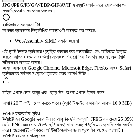
JPG/JPEG/PNG/WEBP/GIF/AVIF ফরম্যাট সমর্থন করে, যোগ করার পর
স্বয়ংক্রিয়ভাবে সংকোচন শুরু হয়।
ব্রাউজার সামঞ্জস্যতা টিপ
আপনার ব্রাউজারে নিম্নলিখিত সমস্যাগুলি সনাক্ত করা হয়েছে:
WebAssembly SIMD সমর্থন করে না
এই টুলটি উন্নত ব্রাউজার প্রযুক্তি ব্যবহার করে কার্যকারিতা এবং অভিজ্ঞতা উন্নত
করতে, আপনার বর্তমান ব্রাউজার সংস্করণ এই বৈশিষ্ট্যটি সমর্থন করে না, এই টুলটি
সঠিকভাবে চালাতে অক্ষম।
আমরা আপনাকে Google Chrome, Microsoft Edge, Firefox অথবা Safari
ব্রাউজারের সর্বশেষ সংস্করণ ব্যবহার করার পরামর্শ দিচ্ছি।
ফাইল এখানে টেনে আনুন এবং ছেড়ে দিন, অথবা এখানে ক্লিক করুন
আপনি 20 টি ফাইল যোগ করতে পারেন (প্রতিটি ফাইলের সর্বাধিক আকার
10.0 MB
)
WebP ফরম্যাটের সুবিধা
WebP হল Google দ্বারা উন্নত আধুনিক ছবি ফরম্যাট, JPEG এর চেয়ে 25-35%
ছোট, PNG এর চেয়ে 26% ছোট, একই সাথে স্বচ্ছ পটভূমি এবং অ্যানিমেশন সমর্থন
করে। ওয়েবসাইট কর্মক্ষমতা অপ্টিমাইজেশনের জন্য প্রাথমিক পছন্দের ফরম্যাট।
WebP ব্রাউজার সামঞ্জস্যতা