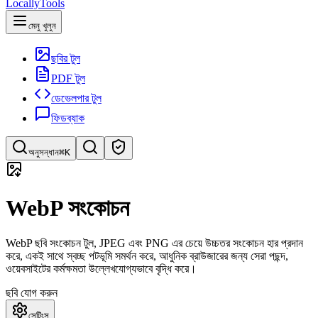
LocallyTools
মেনু খুলুন
ছবির টুল
PDF টুল
ডেভেলপার টুল
ফিডব্যাক
অনুসন্ধান
⌘K
টুল অনুসন্ধান করুন
WebP সংকোচন
দ্রুত টুল অনুসন্ধান করুন
WebP ছবি সংকোচন টুল, JPEG এবং PNG এর চেয়ে উচ্চতর সংকোচন হার প্রদান
করে, একই সাথে স্বচ্ছ পটভূমি সমর্থন করে, আধুনিক ব্রাউজারের জন্য সেরা পছন্দ,
ওয়েবসাইটের কর্মক্ষমতা উল্লেখযোগ্যভাবে বৃদ্ধি করে।
ছবি যোগ করুন
সেটিংস