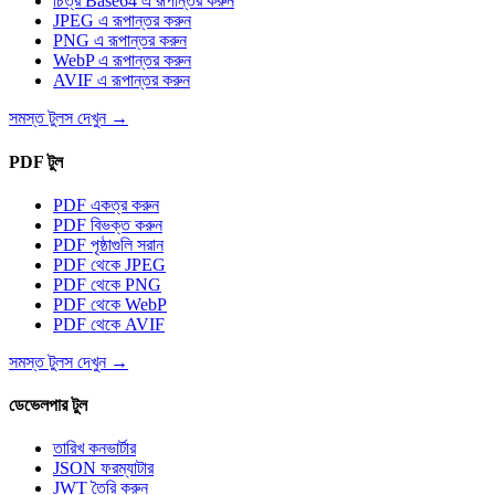
চিত্র Base64 এ রূপান্তর করুন
JPEG এ রূপান্তর করুন
PNG এ রূপান্তর করুন
WebP এ রূপান্তর করুন
AVIF এ রূপান্তর করুন
সমস্ত টুলস দেখুন
→
PDF টুল
PDF একত্র করুন
PDF বিভক্ত করুন
PDF পৃষ্ঠাগুলি সরান
PDF থেকে JPEG
PDF থেকে PNG
PDF থেকে WebP
PDF থেকে AVIF
সমস্ত টুলস দেখুন
→
ডেভেলপার টুল
তারিখ কনভার্টার
JSON ফরম্যাটার
JWT তৈরি করুন