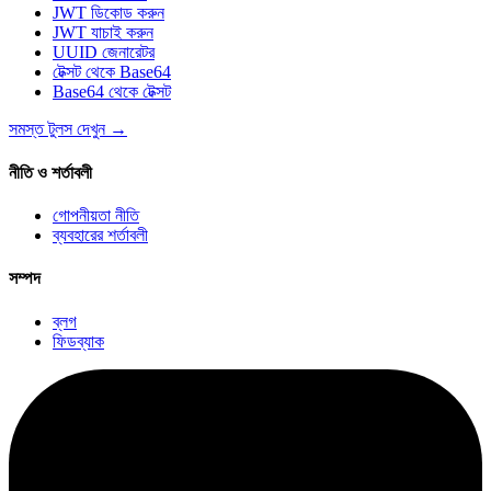
JWT ডিকোড করুন
JWT যাচাই করুন
UUID জেনারেটর
টেক্সট থেকে Base64
Base64 থেকে টেক্সট
সমস্ত টুলস দেখুন
→
নীতি ও শর্তাবলী
গোপনীয়তা নীতি
ব্যবহারের শর্তাবলী
সম্পদ
ব্লগ
ফিডব্যাক