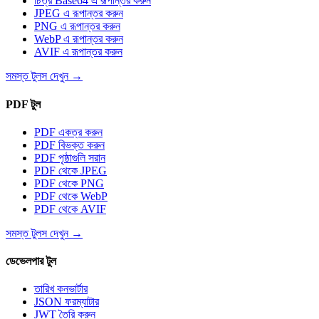
চিত্র Base64 এ রূপান্তর করুন
JPEG এ রূপান্তর করুন
PNG এ রূপান্তর করুন
WebP এ রূপান্তর করুন
AVIF এ রূপান্তর করুন
সমস্ত টুলস দেখুন
→
PDF টুল
PDF একত্র করুন
PDF বিভক্ত করুন
PDF পৃষ্ঠাগুলি সরান
PDF থেকে JPEG
PDF থেকে PNG
PDF থেকে WebP
PDF থেকে AVIF
সমস্ত টুলস দেখুন
→
ডেভেলপার টুল
তারিখ কনভার্টার
JSON ফরম্যাটার
JWT তৈরি করুন