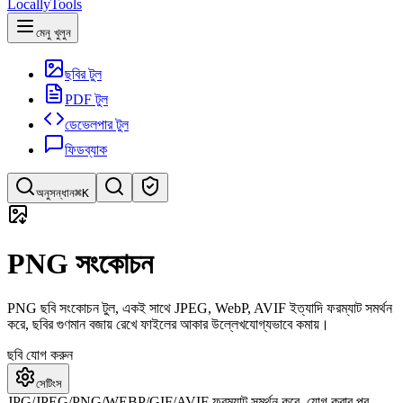
LocallyTools
মেনু খুলুন
ছবির টুল
PDF টুল
ডেভেলপার টুল
ফিডব্যাক
অনুসন্ধান
⌘K
টুল অনুসন্ধান করুন
PNG সংকোচন
দ্রুত টুল অনুসন্ধান করুন
PNG ছবি সংকোচন টুল, একই সাথে JPEG, WebP, AVIF ইত্যাদি ফরম্যাট সমর্থন
করে, ছবির গুণমান বজায় রেখে ফাইলের আকার উল্লেখযোগ্যভাবে কমায়।
ছবি যোগ করুন
সেটিংস
JPG/JPEG/PNG/WEBP/GIF/AVIF ফরম্যাট সমর্থন করে, যোগ করার পর