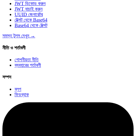
JWT ডিকোড করুন
JWT যাচাই করুন
UUID জেনারেটর
টেক্সট থেকে Base64
Base64 থেকে টেক্সট
সমস্ত টুলস দেখুন
→
নীতি ও শর্তাবলী
গোপনীয়তা নীতি
ব্যবহারের শর্তাবলী
সম্পদ
ব্লগ
ফিডব্যাক