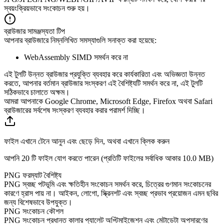
স্বয়ংক্রিয়ভাবে সংকোচন শুরু হয়।
ব্রাউজার সামঞ্জস্যতা টিপ
আপনার ব্রাউজারে নিম্নলিখিত সমস্যাগুলি সনাক্ত করা হয়েছে:
WebAssembly SIMD সমর্থন করে না
এই টুলটি উন্নত ব্রাউজার প্রযুক্তি ব্যবহার করে কার্যকারিতা এবং অভিজ্ঞতা উন্নত
করতে, আপনার বর্তমান ব্রাউজার সংস্করণ এই বৈশিষ্ট্যটি সমর্থন করে না, এই টুলটি
সঠিকভাবে চালাতে অক্ষম।
আমরা আপনাকে Google Chrome, Microsoft Edge, Firefox অথবা Safari
ব্রাউজারের সর্বশেষ সংস্করণ ব্যবহার করার পরামর্শ দিচ্ছি।
ফাইল এখানে টেনে আনুন এবং ছেড়ে দিন, অথবা এখানে ক্লিক করুন
আপনি 20 টি ফাইল যোগ করতে পারেন (প্রতিটি ফাইলের সর্বাধিক আকার
10.0 MB
)
PNG ফরম্যাট বৈশিষ্ট্য
PNG স্বচ্ছ পটভূমি এবং ক্ষতিহীন সংকোচন সমর্থন করে, চিত্রের গুণমান সংকোচনের
কারণে হ্রাস পায় না। আইকন, লোগো, স্ক্রিনশট এবং স্বচ্ছ প্রভাব প্রয়োজন এমন ছবির
জন্য বিশেষভাবে উপযুক্ত।
PNG সংকোচন কৌশল
PNG সংকোচন প্রধানত কালার প্যালেট অপ্টিমাইজেশন এবং মেটাডেটা অপসারণের