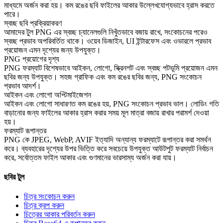
মাধ্যমে অর্জন করা হয়। কম রঙের ছবি ফাইলের আকার উল্লেখযোগ্যভাবে হ্রাস করতে
পারে।
স্বচ্ছ ছবি প্রক্রিয়াকরণ
আমাদের টুল PNG এর স্বচ্ছ চ্যানেলগুলি নিখুঁতভাবে বজায় রাখে, সংকোচনের পরেও
স্বচ্ছ প্রভাব অপরিবর্তিত থাকে। ওয়েব ডিজাইন, UI ইন্টারফেস এবং ওভারলে প্রভাব
প্রয়োজন এমন দৃশ্যের জন্য উপযুক্ত।
PNG প্রয়োগের দৃশ্য
PNG ফরম্যাট বিশেষভাবে আইকন, লোগো, স্ক্রিনশট এবং স্বচ্ছ পটভূমি প্রয়োজন এমন
ছবির জন্য উপযুক্ত। সহজ গ্রাফিক এবং কম রঙের ছবির জন্য, PNG সংকোচন
প্রভাব আদর্শ।
আইকন এবং লোগো অপ্টিমাইজেশন
আইকন এবং লোগো সাধারণত কম রঙের হয়, PNG সংকোচন প্রভাব ভাল। লোডিং গতি
বাড়ানোর জন্য ফাইলের আকার হ্রাস করার সময় মূল মাত্রা বজায় রাখার পরামর্শ দেওয়া
হয়।
ফরম্যাট রূপান্তর
PNG কে JPEG, WebP, AVIF ইত্যাদি অন্যান্য ফরম্যাটে রূপান্তর করা সমর্থন
করে। ব্যবহারের দৃশ্যের উপর ভিত্তি করে সবচেয়ে উপযুক্ত আউটপুট ফরম্যাট নির্বাচন
করে, সর্বোত্তম ফাইল আকার এবং গুণমানের ভারসাম্য অর্জন করা যায়।
ছবির টুল
চিত্র সংকোচন করুন
চিত্র ক্রপ করুন
চিত্রের আকার পরিবর্তন করুন