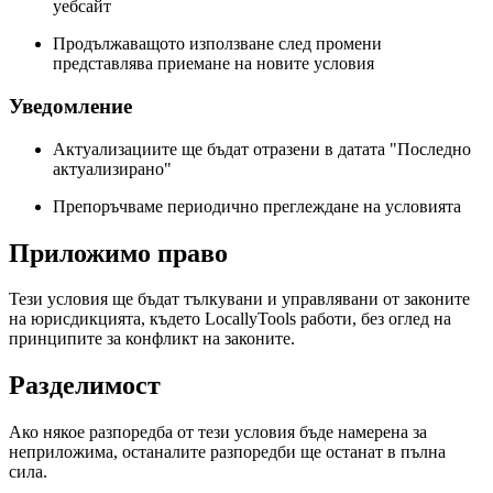
уебсайт
Продължаващото използване след промени
представлява приемане на новите условия
Уведомление
Актуализациите ще бъдат отразени в датата "Последно
актуализирано"
Препоръчваме периодично преглеждане на условията
Приложимо право
Тези условия ще бъдат тълкувани и управлявани от законите
на юрисдикцията, където LocallyTools работи, без оглед на
принципите за конфликт на законите.
Разделимост
Ако някое разпоредба от тези условия бъде намерена за
неприложима, останалите разпоредби ще останат в пълна
сила.