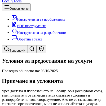
LocallyTools
Отвори меню
Инструменти за изображения
PDF инструменти
Инструменти за разработчици
Обратна връзка
Търсене
⌘K
Търсене на инструменти
Условия за предоставяне на услуги
Бързо търсене на инструменти
Последно обновено на: 08/10/2025
Приемане на условията
Чрез достъпа и използването на LocallyTools (locallytools.com),
вие приемате и се съгласявате да спазвате условията и
разпоредбите на това споразумение. Ако не се съгласявате да
спазвате горепосоченото, моля не използвайте тази услуга.