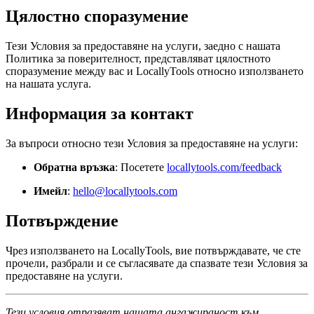
Цялостно споразумение
Тези Условия за предоставяне на услуги, заедно с нашата
Политика за поверителност, представляват цялостното
споразумение между вас и LocallyTools относно използването
на нашата услуга.
Информация за контакт
За въпроси относно тези Условия за предоставяне на услуги:
Обратна връзка
: Посетете
locallytools.com/feedback
Имейл
:
hello@locallytools.com
Потвърждение
Чрез използването на LocallyTools, вие потвърждавате, че сте
прочели, разбрали и се съгласявате да спазвате тези Условия за
предоставяне на услуги.
Тези условия отразяват нашата ангажираност към