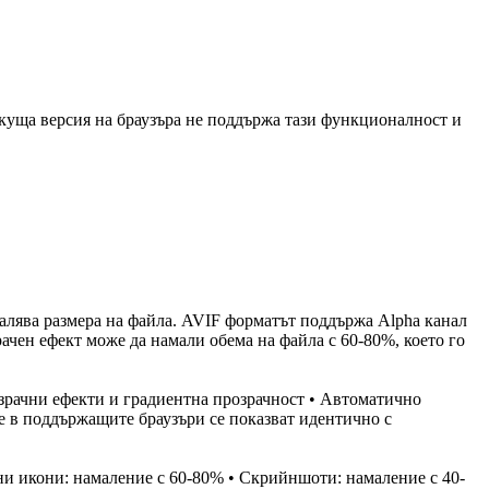
куща версия на браузъра не поддържа тази функционалност и
алява размера на файла. AVIF форматът поддържа Alpha канал
ачен ефект може да намали обема на файла с 60-80%, което го
зрачни ефекти и градиентна прозрачност • Автоматично
е в поддържащите браузъри се показват идентично с
ни икони: намаление с 60-80% • Скрийншоти: намаление с 40-