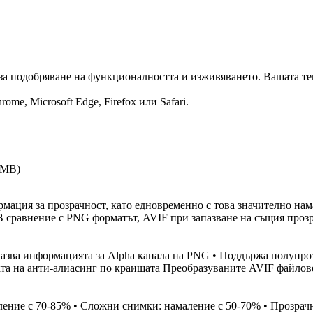
за подобряване на функционалността и изживяването. Вашата те
me, Microsoft Edge, Firefox или Safari.
 MB
)
ация за прозрачност, като едновременно с това значително нам
В сравнение с PNG форматът, AVIF при запазване на същия прозр
пазва информацията за Alpha канала на PNG • Поддържа полупро
кта на анти-алиасинг по краищата Преобразуваните AVIF файлов
ление с 70-85% • Сложни снимки: намаление с 50-70% • Прозрач