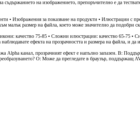
а съдържанието на изображението, препоръчително е да тествате
менти • Изображения за показване на продукти • Илюстрации с п
към малък размер на файла, което може значително да подобри ск
кони: качество 75-85 • Сложни илюстрации: качество 65-75 • С
 наблюдавате ефекта на прозрачността и размера на файла, и да 
жа Alpha канал, прозрачният ефект е напълно запазен. В: Поддър
еобразуването? О: Може да прегледате в браузър, поддържащ AVI