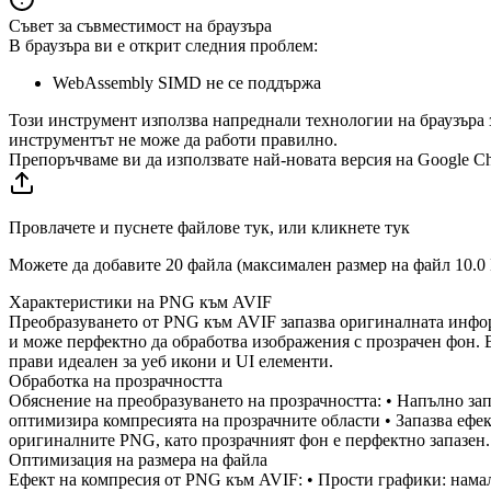
Съвет за съвместимост на браузъра
В браузъра ви е открит следния проблем:
WebAssembly SIMD не се поддържа
Този инструмент използва напреднали технологии на браузъра 
инструментът не може да работи правилно.
Препоръчваме ви да използвате най-новата версия на Google Chro
Провлачете и пуснете файлове тук, или кликнете тук
Можете да добавите 20 файла (максимален размер на файл
10.0
Характеристики на PNG към AVIF
Преобразуването от PNG към AVIF запазва оригиналната информ
и може перфектно да обработва изображения с прозрачен фон. 
прави идеален за уеб икони и UI елементи.
Обработка на прозрачността
Обяснение на преобразуването на прозрачността: • Напълно за
оптимизира компресията на прозрачните области • Запазва ефе
оригиналните PNG, като прозрачният фон е перфектно запазен.
Оптимизация на размера на файла
Ефект на компресия от PNG към AVIF: • Прости графики: нама