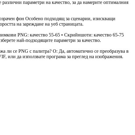
 различни параметри на качество, за да намерите оптималния
розрачен фон Особено подходящ за сценарии, изискващи
оростта на зареждане на уеб страницата.
нимкови PNG: качество 55-65 • Скрийншоти: качество 65-75
изберете най-подходящите параметри за качество.
жа ли се PNG с палитра? О: Да, автоматично се преобразува в
F, или да използвате програма за преглед на изображения.