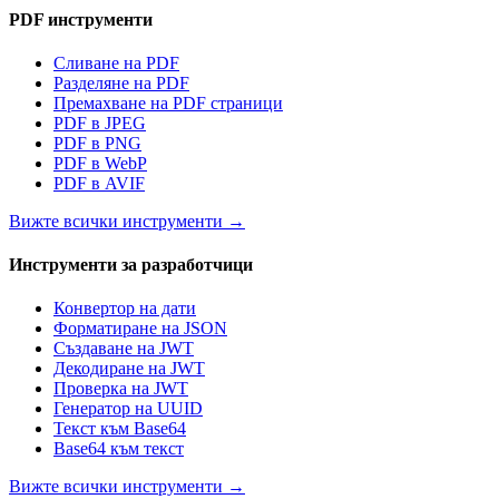
PDF инструменти
Сливане на PDF
Разделяне на PDF
Премахване на PDF страници
PDF в JPEG
PDF в PNG
PDF в WebP
PDF в AVIF
Вижте всички инструменти
→
Инструменти за разработчици
Конвертор на дати
Форматиране на JSON
Създаване на JWT
Декодиране на JWT
Проверка на JWT
Генератор на UUID
Текст към Base64
Base64 към текст
Вижте всички инструменти
→