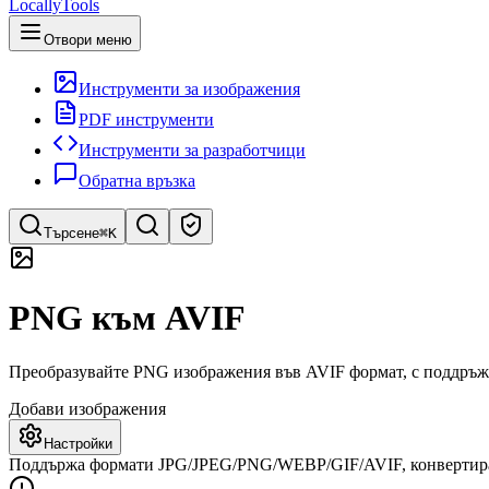
LocallyTools
Отвори меню
Инструменти за изображения
PDF инструменти
Инструменти за разработчици
Обратна връзка
Търсене
⌘K
Търсене на инструменти
PNG към AVIF
Бързо търсене на инструменти
Преобразувайте PNG изображения във AVIF формат, с поддръжка
Добави изображения
Настройки
Поддържа формати JPG/JPEG/PNG/WEBP/GIF/AVIF, конвертиран