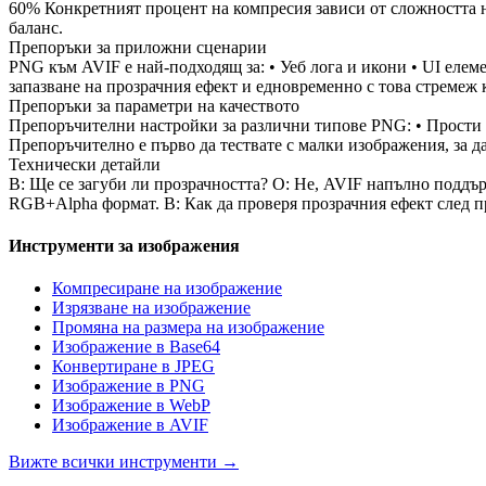
60% Конкретният процент на компресия зависи от сложността н
баланс.
Препоръки за приложни сценарии
PNG към AVIF е най-подходящ за: • Уеб лога и икони • UI еле
запазване на прозрачния ефект и едновременно с това стремеж 
Препоръки за параметри на качеството
Препоръчителни настройки за различни типове PNG: • Прости и
Препоръчително е първо да тествате с малки изображения, за да
Технически детайли
В: Ще се загуби ли прозрачността? О: Не, AVIF напълно поддър
RGB+Alpha формат. В: Как да проверя прозрачния ефект след пр
Инструменти за изображения
Компресиране на изображение
Изрязване на изображение
Промяна на размера на изображение
Изображение в Base64
Конвертиране в JPEG
Изображение в PNG
Изображение в WebP
Изображение в AVIF
Вижте всички инструменти
→