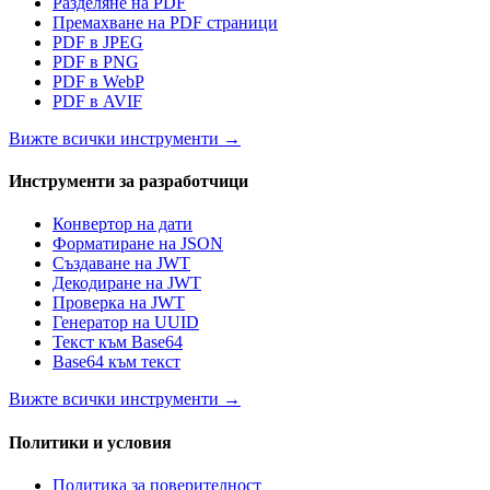
Разделяне на PDF
Премахване на PDF страници
PDF в JPEG
PDF в PNG
PDF в WebP
PDF в AVIF
Вижте всички инструменти
→
Инструменти за разработчици
Конвертор на дати
Форматиране на JSON
Създаване на JWT
Декодиране на JWT
Проверка на JWT
Генератор на UUID
Текст към Base64
Base64 към текст
Вижте всички инструменти
→
Политики и условия
Политика за поверителност