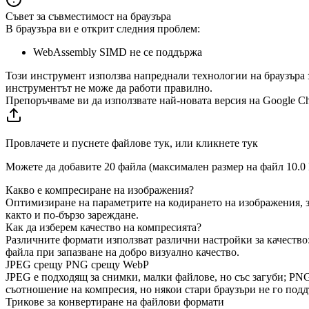
Съвет за съвместимост на браузъра
В браузъра ви е открит следния проблем:
WebAssembly SIMD не се поддържа
Този инструмент използва напреднали технологии на браузъра 
инструментът не може да работи правилно.
Препоръчваме ви да използвате най-новата версия на Google Chro
Провлачете и пуснете файлове тук, или кликнете тук
Можете да добавите 20 файла (максимален размер на файл
10.0
Какво е компресиране на изображения?
Оптимизиране на параметрите на кодирането на изображения, за
както и по-бързо зареждане.
Как да изберем качество на компресията?
Различните формати използват различни настройки за качество: 
файла при запазване на добро визуално качество.
JPEG срещу PNG срещу WebP
JPEG е подходящ за снимки, малки файлове, но със загуби; PNG
съотношение на компресия, но някои стари браузъри не го подд
Трикове за конвертиране на файлови формати