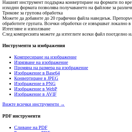
Нашият инструмент поддържа конвертиране на формати по врем
изходни формата позволява получаването на файлове за различ
Трикове за групова обработка
Можете да добавите до 20 графични файла наведнъж. Препоръчва 
обработите групата. Всички обработки се извършват локално в 
Изтегляне и използване
След компресията можете да изтеглите всеки файл поотделно ил
Инструменти за изображения
Компресиране на изображение
Изрязване на изображение
Промяна на размера на изображение
Изображение в Base64
Конвертиране в JPEG
Изображение в PNG
Изображение в WebP
Изображение в AVIF
Вижте всички инструменти
→
PDF инструменти
Сливане на PDF