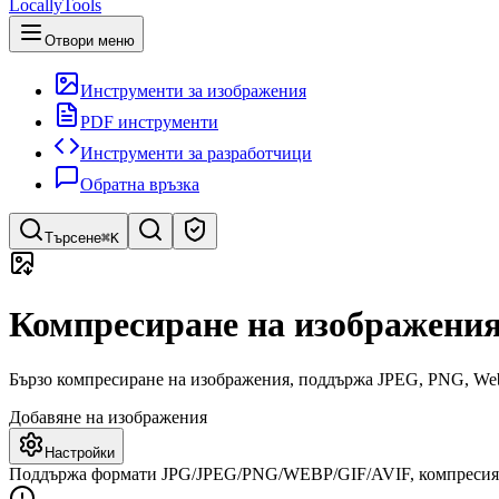
LocallyTools
Отвори меню
Инструменти за изображения
PDF инструменти
Инструменти за разработчици
Обратна връзка
Търсене
⌘K
Търсене на инструменти
Компресиране на изображени
Бързо търсене на инструменти
Бързо компресиране на изображения, поддържа JPEG, PNG, WebP
Добавяне на изображения
Настройки
Поддържа формати JPG/JPEG/PNG/WEBP/GIF/AVIF, компресията