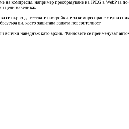
е на компресия, например преобразуване на JPEG в WebP за по-
ни цели наведнъж.
се първо да тествате настройките за компресиране с една снимка
браузъра ви, което защитава вашата поверителност.
и всички наведнъж като архив. Файловете се преименуват автома