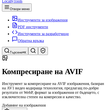
LocallyTools
Отвори меню
Инструменти за изображения
PDF инструменти
Инструменти за разработчици
Обратна връзка
Търсене
⌘K
Търсене на инструменти
Компресиране на AVIF
Бързо търсене на инструменти
Инструмент за компресиране на AVIF изображения, базиран
на AV1 видео кодираща технология, предлагащ по-добри
резултати от WebP, формат за изображения от бъдещето, с
изключителна степен на компресия и качество.
Добавяне на изображения