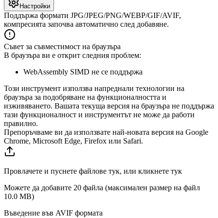
Настройки
Поддържа формати JPG/JPEG/PNG/WEBP/GIF/AVIF,
компресията започва автоматично след добавяне.
Съвет за съвместимост на браузъра
В браузъра ви е открит следния проблем:
WebAssembly SIMD не се поддържа
Този инструмент използва напреднали технологии на
браузъра за подобряване на функционалността и
изживяването. Вашата текуща версия на браузъра не поддържа
тази функционалност и инструментът не може да работи
правилно.
Препоръчваме ви да използвате най-новата версия на Google
Chrome, Microsoft Edge, Firefox или Safari.
Провлачете и пуснете файлове тук, или кликнете тук
Можете да добавите 20 файла (максимален размер на файл
10.0 MB
)
Въведение във AVIF формата