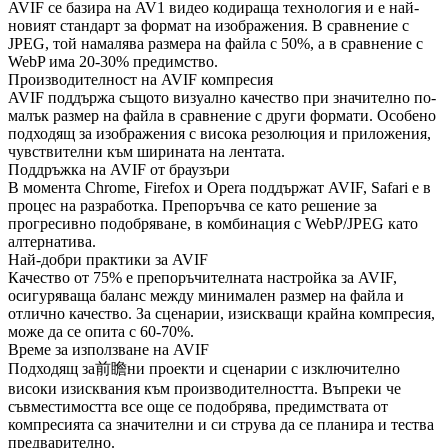
AVIF се базира на AV1 видео кодираща технология и е най-
новият стандарт за формат на изображения. В сравнение с
JPEG, той намалява размера на файла с 50%, а в сравнение с
WebP има 20-30% предимство.
Производителност на AVIF компресия
AVIF поддържа същото визуално качество при значително по-
малък размер на файла в сравнение с други формати. Особено
подходящ за изображения с висока резолюция и приложения,
чувствителни към ширината на лентата.
Поддръжка на AVIF от браузъри
В момента Chrome, Firefox и Opera поддържат AVIF, Safari е в
процес на разработка. Препоръчва се като решение за
прогресивно подобряване, в комбинация с WebP/JPEG като
алтернатива.
Най-добри практики за AVIF
Качество от 75% е препоръчителната настройка за AVIF,
осигуряваща баланс между минимален размер на файла и
отлично качество. За сценарии, изискващи крайна компресия,
може да се опита с 60-70%.
Време за използване на AVIF
Подходящ за前瞻ни проекти и сценарии с изключително
високи изисквания към производителността. Въпреки че
съвместимостта все още се подобрява, предимствата от
компресията са значителни и си струва да се планира и тества
предварително.