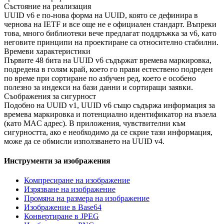
Състояние на реализация
UUID v6 е по-нова форма на UUID, която се дефинира в
чернова на IETF и все още не е официален стандарт. Въпреки
това, много библиотеки вече предлагат поддръжка за v6, като
неговите принципи на проектиране са относително стабилни.
Времеви характеристики
Първите 48 бита на UUID v6 съдържат времева маркировка,
подредена в голям край, което го прави естествено подреден
по време при сортиране по азбучен ред, което е особено
полезно за индекси на бази данни и сортиращи заявки.
Съображения за сигурност
Подобно на UUID v1, UUID v6 също съдържа информация за
времева маркировка и потенциално идентификатор на възела
(като MAC адрес). В приложения, чувствителни към
сигурността, ако е необходимо да се скрие тази информация,
може да се обмисли използването на UUID v4.
Инструменти за изображения
Компресиране на изображение
Изрязване на изображение
Промяна на размера на изображение
Изображение в Base64
Конвертиране в JPEG