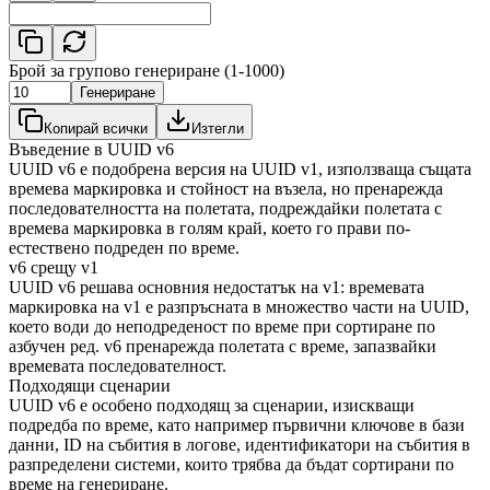
Брой за групово генериране (1-1000)
Генериране
Копирай всички
Изтегли
Въведение в UUID v6
UUID v6 е подобрена версия на UUID v1, използваща същата
времева маркировка и стойност на възела, но пренарежда
последователността на полетата, подреждайки полетата с
времева маркировка в голям край, което го прави по-
естествено подреден по време.
v6 срещу v1
UUID v6 решава основния недостатък на v1: времевата
маркировка на v1 е разпръсната в множество части на UUID,
което води до неподреденост по време при сортиране по
азбучен ред. v6 пренарежда полетата с време, запазвайки
времевата последователност.
Подходящи сценарии
UUID v6 е особено подходящ за сценарии, изискващи
подредба по време, като например първични ключове в бази
данни, ID на събития в логове, идентификатори на събития в
разпределени системи, които трябва да бъдат сортирани по
време на генериране.