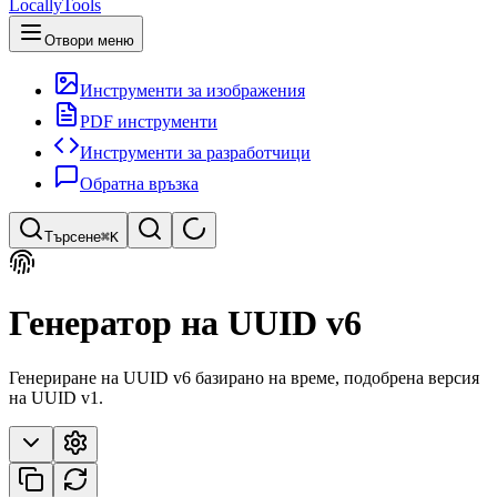
LocallyTools
Отвори меню
Инструменти за изображения
PDF инструменти
Инструменти за разработчици
Обратна връзка
Търсене
⌘K
Търсене на инструменти
Генератор на UUID v6
Бързо търсене на инструменти
Генериране на UUID v6 базирано на време, подобрена версия
на UUID v1.