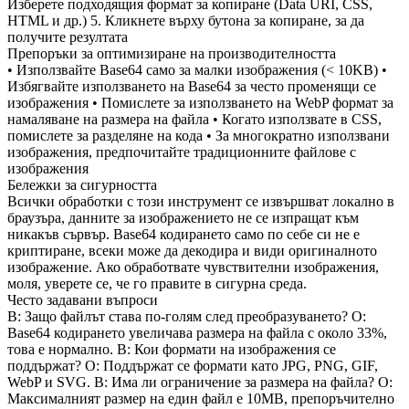
Изберете подходящия формат за копиране (Data URI, CSS,
HTML и др.) 5. Кликнете върху бутона за копиране, за да
получите резултата
Препоръки за оптимизиране на производителността
• Използвайте Base64 само за малки изображения (< 10KB) •
Избягвайте използването на Base64 за често променящи се
изображения • Помислете за използването на WebP формат за
намаляване на размера на файла • Когато използвате в CSS,
помислете за разделяне на кода • За многократно използвани
изображения, предпочитайте традиционните файлове с
изображения
Бележки за сигурността
Всички обработки с този инструмент се извършват локално в
браузъра, данните за изображението не се изпращат към
никакъв сървър. Base64 кодирането само по себе си не е
криптиране, всеки може да декодира и види оригиналното
изображение. Ако обработвате чувствителни изображения,
моля, уверете се, че го правите в сигурна среда.
Често задавани въпроси
В: Защо файлът става по-голям след преобразуването? О:
Base64 кодирането увеличава размера на файла с около 33%,
това е нормално. В: Кои формати на изображения се
поддържат? О: Поддържат се формати като JPG, PNG, GIF,
WebP и SVG. В: Има ли ограничение за размера на файла? О:
Максималният размер на един файл е 10MB, препоръчително