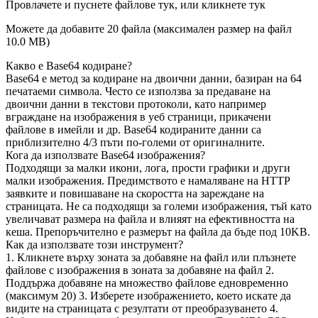
Провлачете и пуснете файлове тук, или кликнете тук
Можете да добавите 20 файла (максимален размер на файл
10.0 MB
)
Какво е Base64 кодиране?
Base64 е метод за кодиране на двоични данни, базиран на 64
печатаеми символа. Често се използва за предаване на
двоични данни в текстови протоколи, като например
вграждане на изображения в уеб страници, прикачени
файлове в имейли и др. Base64 кодираните данни са
приблизително 4/3 пъти по-големи от оригиналните.
Кога да използвате Base64 изображения?
Подходящи за малки икони, лога, прости графики и други
малки изображения. Предимството е намаляване на HTTP
заявките и повишаване на скоростта на зареждане на
страницата. Не са подходящи за големи изображения, тъй като
увеличават размера на файла и влияят на ефективността на
кеша. Препоръчително е размерът на файла да бъде под 10KB.
Как да използвате този инструмент?
1. Кликнете върху зоната за добавяне на файл или плъзнете
файлове с изображения в зоната за добавяне на файл 2.
Поддържа добавяне на множество файлове едновременно
(максимум 20) 3. Изберете изображението, което искате да
видите на страницата с резултати от преобразуването 4.