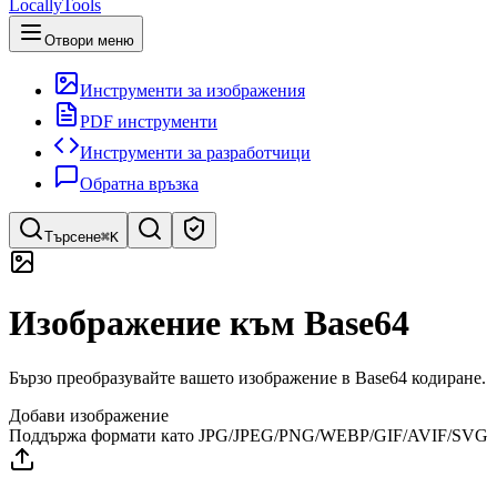
LocallyTools
Отвори меню
Инструменти за изображения
PDF инструменти
Инструменти за разработчици
Обратна връзка
Търсене
⌘K
Търсене на инструменти
Изображение към Base64
Бързо търсене на инструменти
Бързо преобразувайте вашето изображение в Base64 кодиране.
Добави изображение
Поддържа формати като JPG/JPEG/PNG/WEBP/GIF/AVIF/SVG