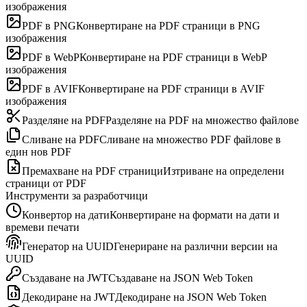
изображения
PDF в PNG
Конвертиране на PDF страници в PNG
изображения
PDF в WebP
Конвертиране на PDF страници в WebP
изображения
PDF в AVIF
Конвертиране на PDF страници в AVIF
изображения
Разделяне на PDF
Разделяне на PDF на множество файлове
Сливане на PDF
Сливане на множество PDF файлове в
един нов PDF
Премахване на PDF страници
Изтриване на определени
страници от PDF
Инструменти за разработчици
Конвертор на дати
Конвертиране на формати на дати и
времеви печати
Генератор на UUID
Генериране на различни версии на
UUID
Създаване на JWT
Създаване на JSON Web Token
Декодиране на JWT
Декодиране на JSON Web Token