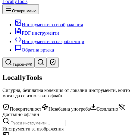
LocallyTools
Отвори меню
Инструменти за изображения
PDF инструменти
Инструменти за разработчици
Обратна връзка
Търсене
⌘K
Търсене на инструменти
LocallyTools
Бързо търсене на инструменти
Сигурна, безплатна колекция от локални инструменти, които
могат да се използват офлайн
Поверителност
Незабавна употреба
Безплатно
Достъпно офлайн
Инструменти за изображения