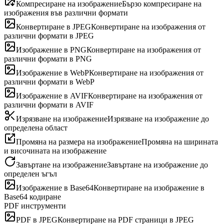
Компресиране на изображение
Бързо компресиране на
изображения във различни формати
Конвертиране в JPEG
Конвертиране на изображения от
различни формати в JPEG
Изображение в PNG
Конвертиране на изображения от
различни формати в PNG
Изображение в WebP
Конвертиране на изображения от
различни формати в WebP
Изображение в AVIF
Конвертиране на изображения от
различни формати в AVIF
Изрязване на изображение
Изрязване на изображение до
определена област
Промяна на размера на изображение
Промяна на ширината
и височината на изображение
Завъртане на изображение
Завъртане на изображение до
определен ъгъл
Изображение в Base64
Конвертиране на изображение в
Base64 кодиране
PDF инструменти
PDF в JPEG
Конвертиране на PDF страници в JPEG