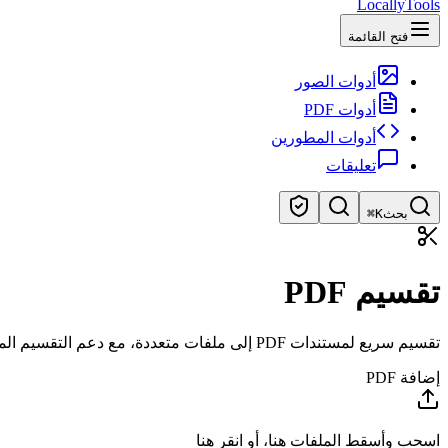
LocallyTools
فتح القائمة
أدوات الصور
أدوات PDF
أدوات المطورين
تعليقات
بحث
⌘K
ابحث عن الأدوات
تقسيم PDF
بحث سريع عن الأدوات
تقسيم سريع لمستندات PDF إلى ملفات متعددة، مع دعم التقسيم المجمع.
إضافة PDF
اسحب وأسقط الملفات هنا، أو انقر هنا