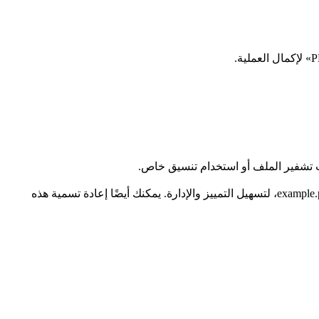
سيتم تسمية الملفات المقسمة تلقائيًا بناءً على اسم الملف الأصلي ونطاقات الصفحات، مثل example_1-5.pdf إذا كان اسم الملف الأصلي example.pdf، لتسهيل التمييز والإدارة. يمكنك أيضًا إعادة تسمية هذه