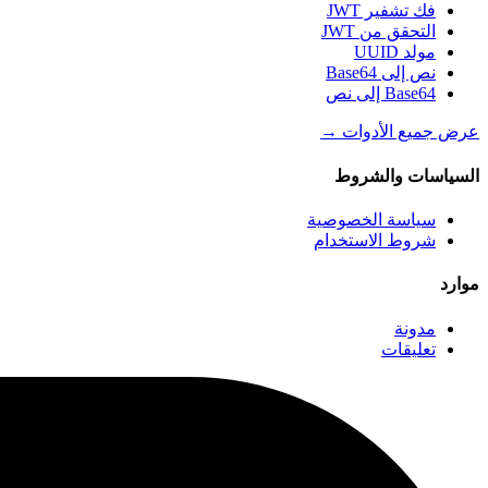
فك تشفير JWT
التحقق من JWT
مولد UUID
نص إلى Base64
Base64 إلى نص
عرض جميع الأدوات
→
السياسات والشروط
سياسة الخصوصية
شروط الاستخدام
موارد
مدونة
تعليقات