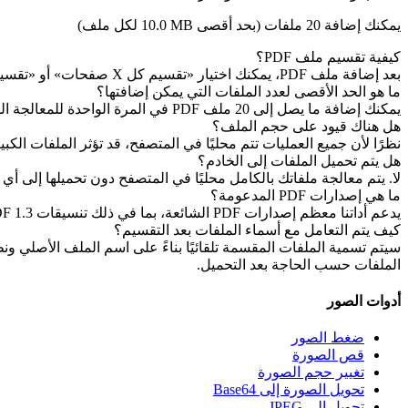
يمكنك إضافة 20 ملفات (بحد أقصى
10.0 MB
لكل ملف)
كيفية تقسيم ملف PDF؟
بعد إضافة ملف PDF، يمكنك اختيار «تقسيم كل X صفحات» أو «تقسيم صفحات محددة». بعد تعيين قواعد التقسيم، انقر فوق زر «تقسيم PDF» لإكمال العملية.
ما هو الحد الأقصى لعدد الملفات التي يمكن إضافتها؟
يمكنك إضافة ما يصل إلى 20 ملف PDF في المرة الواحدة للمعالجة المجمعة.
هل هناك قيود على حجم الملف؟
نظرًا لأن جميع العمليات تتم محليًا في المتصفح، قد تؤثر الملفات الكبيرة جدًا عل
هل يتم تحميل الملفات إلى الخادم؟
لا. يتم معالجة ملفاتك بالكامل محليًا في المتصفح دون تحميلها إلى 
ما هي إصدارات PDF المدعومة؟
يدعم أداتنا معظم إصدارات PDF الشائعة، بما في ذلك تنسيقات PDF 1.3 إلى PDF 2.0. إذا لم يتمكن ملفك من المعالجة، فقد يكون ذلك بسبب تشفير الملف أو استخدام تنسيق خاص.
كيف يتم التعامل مع أسماء الملفات بعد التقسيم؟
الملفات حسب الحاجة بعد التحميل.
أدوات الصور
ضغط الصور
قص الصورة
تغيير حجم الصورة
تحويل الصورة إلى Base64
تحويل إلى JPEG