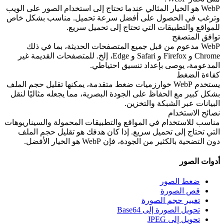
WebP هو الخيار المثالي عندما تحتاج إلى استخدام الصور على الويب
وترغب في الحصول على أفضل سرعة تحميل. مناسب بشكل خاص
للمواقع والتطبيقات التي تحتاج إلى تحميل سريع.
توافق المتصفح
WebP مدعوم من قبل جميع المتصفحات الحديثة، بما في ذلك
Chrome و Firefox و Safari و Edge، إلخ. للمتصفحات القديمة غير
المدعومة، يوصى بإعداد تنسيق احتياطي.
كفاءة الضغط
يستخدم WebP خوارزميات ضغط متقدمة، يمكنها تقليل حجم الملف
بشكل كبير مع الحفاظ على الجودة البصرية، مما يجعله مثاليًا لنقل
البيانات عبر الشبكة والتخزين.
نصائح الاستخدام
مناسب للاستخدام في المواقع والتطبيقات المحمولة والسيناريوهات
التي تحتاج إلى تحميل سريع. إذا كان هدفك هو تقليل حجم الملف
دون التضحية بالكثير من الجودة، فإن WebP هو الخيار الأفضل.
أدوات الصور
ضغط الصور
قص الصورة
تغيير حجم الصورة
تحويل الصورة إلى Base64
تحويل إلى JPEG