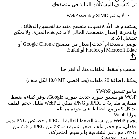
تم اكتشاف المشكلات التالية في متصفحك:
لا يدعم WebAssembly SIMD
يستخدم هذا الأداة تقنيات متصفح متقدمة لتحسين الوظائف
والتجربة، إصدار متصفحك الحالي لا يدعم هذه الميزة، ولا يمكن
تشغيل الأداة.
نوصي باستخدام أحدث إصدار من متصفح Google Chrome أو
Microsoft Edge أو Firefox أو Safari.
اسحب وأسقط الملفات هنا، أو انقر هنا
يمكنك إضافة 20 ملفات (بحد أقصى
10.0 MB
لكل ملف)
ما هو تنسيق WebP؟
WebP هو تنسيق صورة حديث طورته Google، يوفر كفاءة ضغط
ممتازة. مقارنةً بـ JPEG و PNG، يمكن لـ WebP تقليل حجم الملف
بشكل كبير مع الحفاظ على جودة مماثلة.
مزايا WebP
يجمع WebP بين نسبة الضغط العالية لـ JPEG وخصائص PNG بدون
فقدان، مع حجم ملف أصغر بنسبة 25-35٪ من JPEG و 26٪ من
PNG، مع دعم الشفافية والرسوم المتحركة.
متى تختار WebP؟