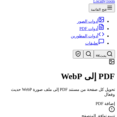
LocallyTools
فتح القائمة
أدوات الصور
أدوات PDF
أدوات المطورين
تعليقات
بحث
⌘K
ابحث عن الأدوات
PDF إلى WebP
بحث سريع عن الأدوات
تحويل كل صفحة من مستند PDF إلى ملف صورة WebP حديث
وفعال
إضافة PDF
تنبيه توافق المتصفح