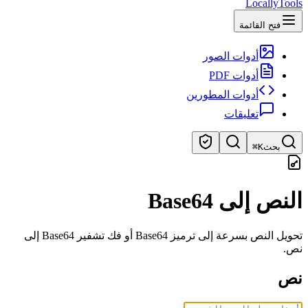
LocallyTools
فتح القائمة
أدوات الصور
أدوات PDF
أدوات المطورين
تعليقات
بحث
⌘K
ابحث عن الأدوات
النص إلى Base64
بحث سريع عن الأدوات
تحويل النص بسرعة إلى ترميز Base64 أو فك تشفير Base64 إلى
نص.
نص