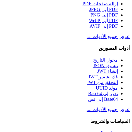
إزالة صفحات PDF
PDF إلى JPEG
PDF إلى PNG
PDF إلى WebP
PDF إلى AVIF
عرض جميع الأدوات
→
أدوات المطورين
محول التاريخ
تنسيق JSON
إنشاء JWT
فك تشفير JWT
التحقق من JWT
مولد UUID
نص إلى Base64
Base64 إلى نص
عرض جميع الأدوات
→
السياسات والشروط